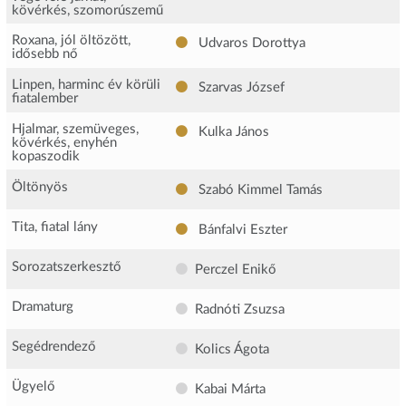
kövérkés, szomorúszemű
Roxana, jól öltözött,
Udvaros Dorottya
idősebb nő
Linpen, harminc év körüli
Szarvas József
fiatalember
Hjalmar, szemüveges,
Kulka János
kövérkés, enyhén
kopaszodik
Öltönyös
Szabó Kimmel Tamás
Tita, fiatal lány
Bánfalvi Eszter
Sorozatszerkesztő
Perczel Enikő
Dramaturg
Radnóti Zsuzsa
Segédrendező
Kolics Ágota
Ügyelő
Kabai Márta