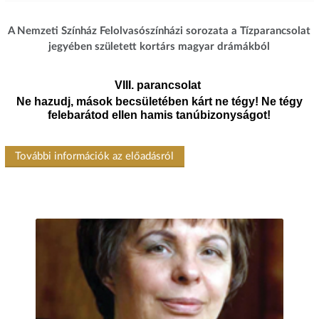
A Nemzeti Színház Felolvasószínházi sorozata a Tízparancsolat
jegyében született kortárs magyar drámákból
VIII. parancsolat
Ne hazudj, mások becsületében kárt ne tégy! Ne tégy
felebarátod ellen hamis tanúbizonyságot!
További információk az előadásról