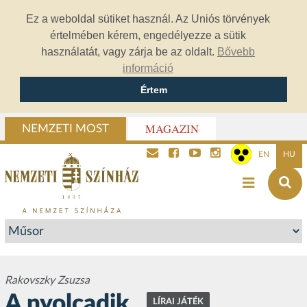
Ez a weboldal sütiket használ. Az Uniós törvények
értelmében kérem, engedélyezze a sütik
használatát, vagy zárja be az oldalt.
Bővebb
információ
Értem
MAGAZIN
NEMZETI MOST
EN
HU
Rakovszky Zsuzsa
A nyolcadik
LÍRAI JÁTÉK