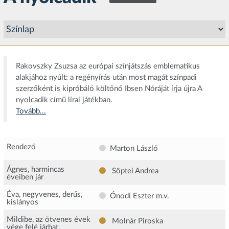
Rakovszky Zsuzsa az európai színjátszás emblematikus
alakjához nyúlt: a regényírás után most magát színpadi
szerzőként is kipróbáló költőnő Ibsen Nóráját írja újra A
nyolcadik című lírai játékban.
Tovább...
Rendező
Marton László
Ágnes, harmincas
Söptei Andrea
éveiben jár
Éva, negyvenes, derűs,
Ónodi Eszter
m.v.
kislányos
Mildibe, az ötvenes évek
Molnár Piroska
vége felé járhat,