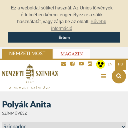
Ez a weboldal sütiket használ. Az Uniós törvények
értelmében kérem, engedélyezze a sütik
használatát, vagy zárja be az oldalt.
Bővebb
információ
Értem
MAGAZIN
NEMZETI MOST
EN
HU
Polyák Anita
SZÍNMŰVÉSZ