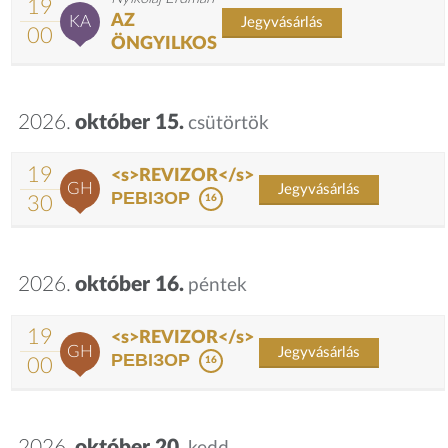
19
AZ
KA
Jegyvásárlás
00
ÖNGYILKOS
2026.
október 15.
csütörtök
19
<s>REVIZOR</s>
GH
Jegyvásárlás
РЕВІЗОР
30
16
2026.
október 16.
péntek
19
<s>REVIZOR</s>
GH
Jegyvásárlás
РЕВІЗОР
00
16
2026.
október 20.