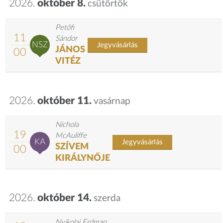
2026.
október 8.
csütörtök
Petőfi
11
Sándor
NSZ
Jegyvásárlás
JÁNOS
00
VITÉZ
2026.
október 11.
vasárnap
Nichola
19
McAuliffe
KA
Jegyvásárlás
SZÍVEM
00
KIRÁLYNŐJE
2026.
október 14.
szerda
Nyikolaj Erdman