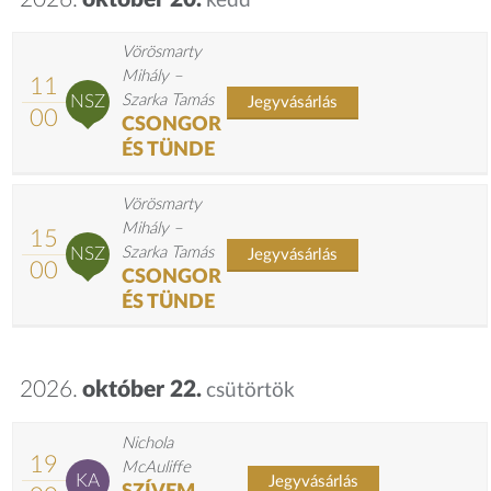
kedd
Vörösmarty
Mihály –
11
NSZ
Szarka Tamás
Jegyvásárlás
00
CSONGOR
ÉS TÜNDE
Vörösmarty
Mihály –
15
NSZ
Szarka Tamás
Jegyvásárlás
00
CSONGOR
ÉS TÜNDE
2026.
október 22.
csütörtök
Nichola
19
McAuliffe
KA
Jegyvásárlás