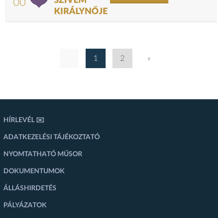
SZÍVEM
00
KIRÁLYNŐJE
«
1
2
»
HÍRLEVÉL ✉️
ADATKEZELÉSI TÁJÉKOZTATÓ
NYOMTATHATÓ MŰSOR
DOKUMENTUMOK
ÁLLÁSHIRDETÉS
PÁLYÁZATOK