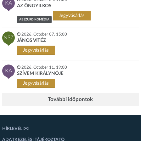
KA
AZ ÖNGYILKOS
Jegyvásárlás
ABSZURD KOMÉDIA
2026. October 07. 15:00
NSZ
JÁNOS VITÉZ
Jegyvásárlás
2026. October 11. 19:00
KA
SZÍVEM KIRÁLYNŐJE
Jegyvásárlás
További időpontok
HÍRLEVÉL ✉️
ADATKEZELÉSI TÁJÉKOZTATÓ