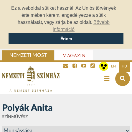
Ez a weboldal sütiket használ. Az Uniós törvények
értelmében kérem, engedélyezze a sütik
használatát, vagy zárja be az oldalt.
Bővebb
információ
Értem
MAGAZIN
NEMZETI MOST
EN
HU
Polyák Anita
SZÍNMŰVÉSZ