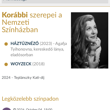
Korábbi
szerepei a
Nemzeti
Színházban
HÁZTŰZNÉZŐ
(2023) - Agafja
Tyihonovna, kereskedő lánya,
eladósorban
WOYZECK
(2018)
2024 - Teplánszky Kati-díj
Legközelebb színpadon
2026. October 04. 19:00