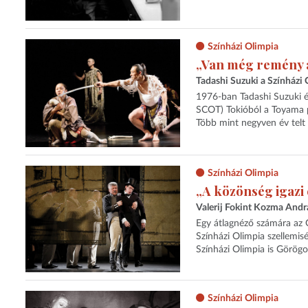
Színházi Olimpia
„Van még remény a
Tadashi Suzuki a Színházi O
1976-ban Tadashi Suzuki és
SCOT) Tokióból a Toyama p
Több mint negyven év telt 
Színházi Olimpia
„A közönség igazi
Valerij Fokint Kozma Andr
Egy átlagnéző számára az O
Színházi Olimpia szellemis
Színházi Olimpia is Görög
Színházi Olimpia