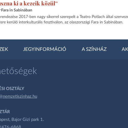
úszna ki a kezeik közül”
r
Fara in Sabinában
rendezése 2017-ben nagy sikerrel szerepelt a Teatro Potlach által szerveze
 kerülő interkulturális fesztiválon, az olaszországi Fara in Sabinában.
ZEK
JEGYINFORMÁCIÓ
A SZÍNHÁZ
AK
hetőségek
SI OSZTÁLY
@nemzetiszinhaz.hu
ZTÁR
est, Bajor Gizi park 1.
1/476-6868