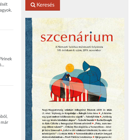
ését
Keresés
vagyok.
Pirinek
...
ból,
 már