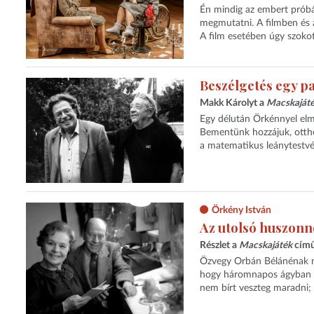
Én mindig az embert próbál
megmutatni. A filmben és 
A film esetében úgy szokott
Beszélgetés egy p
Makk Károlyt a
Macskaját
Egy délután Örkénnyel elme
Bementünk hozzájuk, otthon
a matematikus leánytestvér
Örkény István
Az utolsó huszonn
Részlet a
Macskajáték
című
Özvegy Orbán Bélánénak ne
hogy háromnapos ágyban f
nem bírt veszteg maradni; 