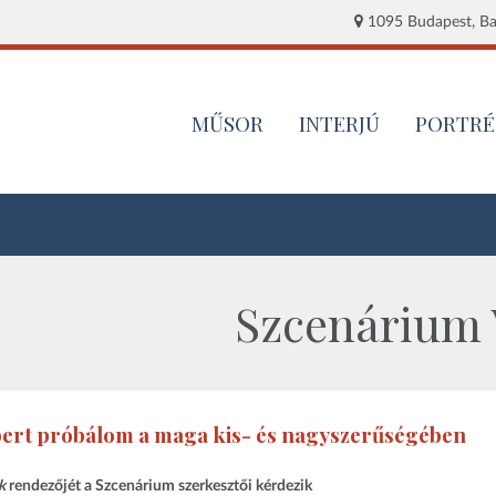
1095 Budapest, Baj
MŰSOR
INTERJÚ
PORTRÉ
Szcenárium V
ert próbálom a maga kis- és nagyszerűségében
k
rendezőjét a Szcenárium szerkesztői kérdezik