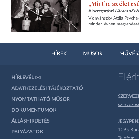
„Mintha az élet cs
A beregszászi
Három nővé
Vidnyánszky Attila Psyché-
minden évben megrendezésre
HÍREK
MŰSOR
MŰVÉS
Elér
HÍRLEVÉL ✉️
ADATKEZELÉSI TÁJÉKOZTATÓ
SZERVEZÉ
NYOMTATHATÓ MŰSOR
szervezes
DOKUMENTUMOK
ÁLLÁSHIRDETÉS
JEGYPÉN
1095 Budap
PÁLYÁZATOK
Telefon: 