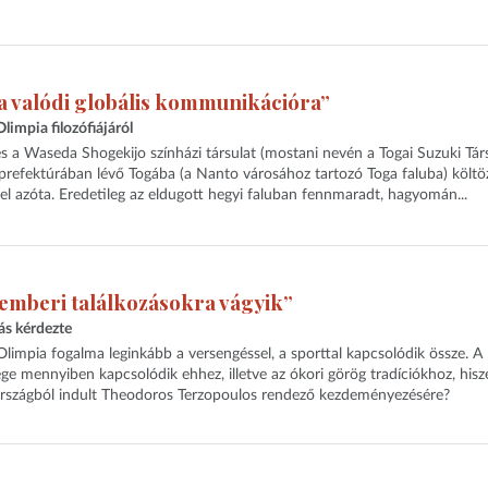
 valódi globális kommunikációra”
limpia filozófiájáról
 a Waseda Shogekijo színházi társulat (mostani nevén a Togai Suzuki Társ
refektúrában lévő Togába (a Nanto városához tartozó Toga faluba) költöz
el azóta. Eredetileg az eldugott hegyi faluban fennmaradt, hagyomán...
 emberi találkozásokra vágyik”
ás kérdezte
limpia fogalma leginkább a versengéssel, a sporttal kapcsolódik össze. A
ége mennyiben kapcsolódik ehhez, illetve az ókori görög tradíciókhoz, hisz
országból indult Theodoros Terzopoulos rendező kezdeményezésére?