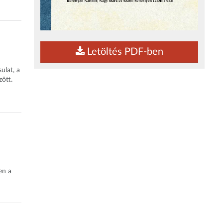
Letöltés PDF-ben
ulat, a
ött.
en a