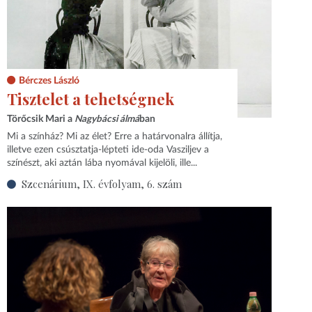
Bérczes László
Tisztelet a tehetségnek
Törőcsik Mari a
Nagybácsi álmá
ban
Mi a színház? Mi az élet? Erre a határvonalra állítja,
illetve ezen csúsztatja-lépteti ide-oda Vasziljev a
színészt, aki aztán lába nyomával kijelöli, ille...
Szcenárium, IX. évfolyam, 6. szám