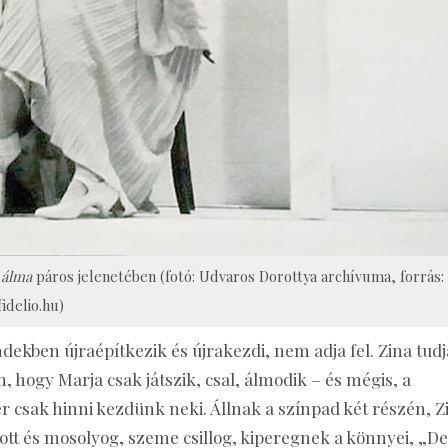
 álma
páros jelenetében (fotó: Udvaros Dorottya archívuma, forrás:
fidelio.hu)
dekben újraépítkezik és újrakezdi, nem adja fel. Zina tudj
, hogy Marja csak játszik, csal, álmodik – és mégis, a
r csak hinni kezdünk neki. Állnak a színpad két részén, Z
 ott és mosolyog, szeme csillog, kiperegnek a könnyei, „De