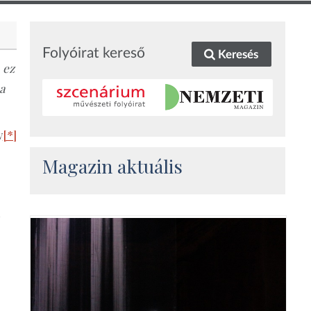
Folyóirat kereső
Keresés
 ez
a
v
[*]
Magazin aktuális
n