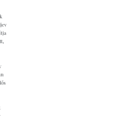
ik
jev
tja
t,
y
an
lős
t
y