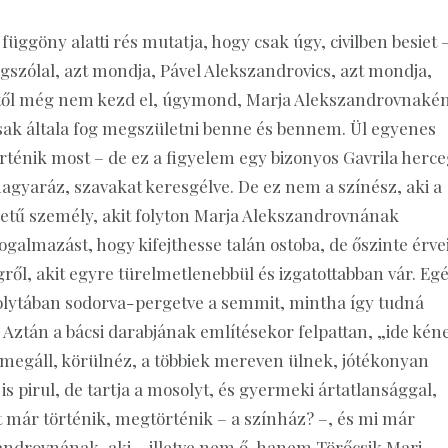
üggöny alatti rés mutatja, hogy csak úgy, civilben besiet 
megszólal, azt mondja, Pável Alekszandrovics, azt mondja,
Ettől még nem kezd el, úgymond, Marja Alekszandrovnaké
csak általa fog megszületni benne és bennem. Ül egyenes
történik most – de ez a figyelem egy bizonyos Gavrila herce
agyaráz, szavakat keresgélve. De ez nem a színész, aki a
ezetű személy, akit folyton Marja Alekszandrovnának
ogalmazást, hogy kifejthesse talán ostoba, de őszinte érvei
ről, akit egyre türelmetlenebbül és izgatottabban vár. Eg
yfolytában sodorva-pergetve a semmit, mintha így tudná
. Aztán a bácsi darabjának említésekor felpattan, „ide kén
n megáll, körülnéz, a többiek mereven ülnek, jótékonyan
is pirul, de tartja a mosolyt, és gyermeki ártatlansággal,
 már történik, megtörténik – a színház? –, és mi már
androvnának, aki – illetve nem ő, hanem Törőcsik Mari –