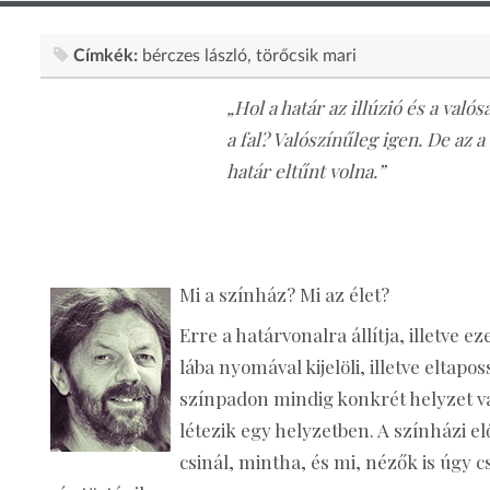
Címkék:
bérczes lászló
törőcsik mari
„Hol a határ az illúzió és a való
a fal? Valószínűleg igen. De az
határ eltűnt volna.”
Mi a színház? Mi az élet?
Erre a határvonalra állítja, illetve e
lába nyomával kijelöli, illetve eltap
színpadon mindig konkrét helyzet v
létezik egy helyzetben. A színházi e
csinál, mintha, és mi, nézők is úgy 