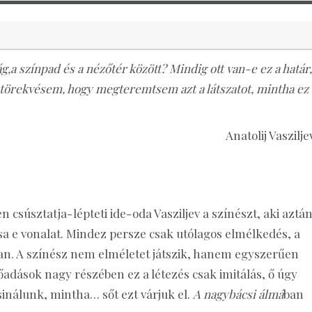
ság,a színpad és a nézőtér között? Mindig ott van-e ez a határ,
 a törekvésem, hogy megteremtsem azt a látszatot, mintha ez 
Anatolij Vaszilje
zen csúsztatja-lépteti ide-oda Vasziljev a színészt, aki aztá
ossa e vonalat. Mindez persze csak utólagos elmélkedés, a
an. A színész nem elméletet játszik, hanem egyszerűen
lőadások nagy részében ez a létezés csak imitálás, ő úgy
csinálunk, mintha… sőt ezt várjuk el.
A nagybácsi álmá
ban