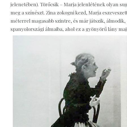
jelenetében). Törőcsik – Marja jelenlétének olyan sug
meg a színészt. Zina zokogni kezd, Marja eszeveszet
méterrel magasabb szintre, és már játszik, álmodik,
spanyolországi álmaiba, ahol ez a gyönyörű lány maj