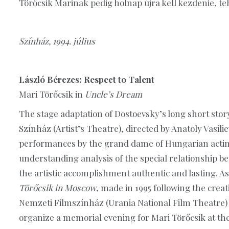
Törőcsik Marinak pedig holnap újra kell kezdenie, t
Színház, 1994. július
László Bérczes: Respect to Talent
Mari Törőcsik in
Uncle’s Dream
The stage adaptation of Dostoevsky’s long short stor
Színház (Artist’s Theatre), directed by Anatoly Vasili
performances by the grand dame of Hungarian acting 
understanding analysis of the special relationship b
the artistic accomplishment authentic and lasting. A
Törőcsik in Moscow
, made in 1995 following the creat
Nemzeti Filmszínház (Urania National Film Theatre) o
organize a memorial evening for Mari Törőcsik at th