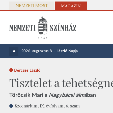
MAGAZIN
NEMZETI MOST
2026. augusztus 8. -
László
Napja
Bérczes László
Tisztelet a tehetségn
Törőcsik Mari a
Nagybácsi álmá
ban
Szcenárium, IX. évfolyam, 6. szám