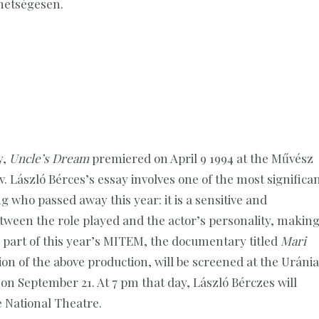
ehetségesen.
y,
Uncle’s Dream
premiered on April 9 1994 at the Művész
ev. László Bérces’s essay involves one of the most significa
who passed away this year: it is a sensitive and
etween the role played and the actor’s personality, makin
s part of this year’s MITEM, the documentary titled
Mari
ion of the above production, will be screened at the Uránia
n September 21. At 7 pm that day, László Bérczes will
e National Theatre.