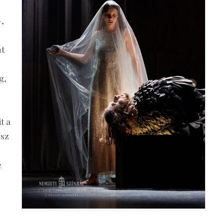
–,
nt
g,
t a
ész
e