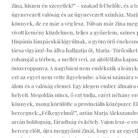
Zina, hiszen én szeretlek!” – szakad fel belőle, és a
úgynevezett valóság és az úgynevezett színház. Mar
könnyek, de ez már a vég lesz. Túlvan már Zina megg
vívott kemény küzdelmen, teljes a győzelem, színes p
Hispánia lámpácskái kigyúlnak, a gyönyörű énekesnő i
társa vigyázz!-ba állva hallgatja őt, Marja–Törőcsiket
rohangál a térben, a mellét veri, az ajtófélfába kapa
összeroppanva. A nagybácsi nem emlékszik a leánykér
ezt az egyet nem vette figyelembe: a bácsi számár
álom és a valóság elemei. Egy idegen ember álmaira ép
helyett. Megoldás nincs, ő ezt tudja, ezért néhány er
könnyek, zsong körülötte a provinciális középszer. E
hercegnek:„Félkegyelmű!”, aztán Marja Alekszandrovn
arcán boldogság, fáradtság és kétely. Vajon lesz-e e
herceg előtt, újra meggyőzni Zinát, hogy ez az egye