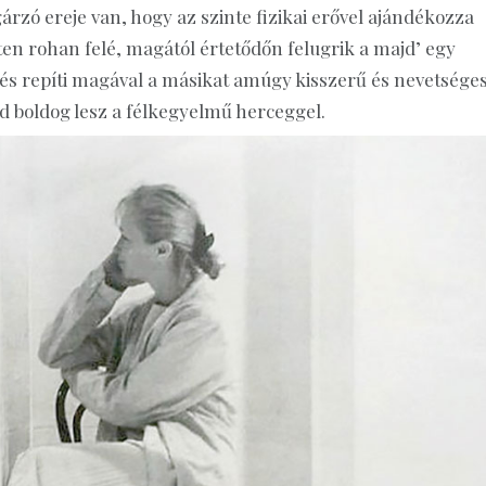
árzó ereje van, hogy az szinte fizikai erővel ajándékozza
ten rohan felé, magától értetődőn felugrik a majd’ egy
 és repíti magával a másikat amúgy kisszerű és nevetsége
d boldog lesz a félkegyelmű herceggel.