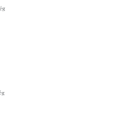
még
ég