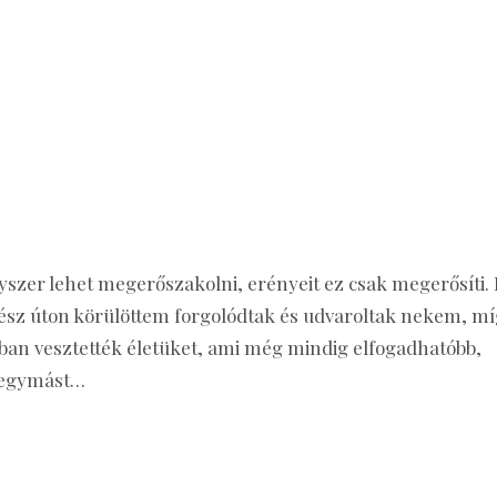
gyszer lehet megerőszakolni, erényeit ez csak megerősíti. 
gész úton körülöttem forgolódtak és udvaroltak nekem, mí
ban vesztették életüket, ami még mindig elfogadhatóbb,
 egymást…