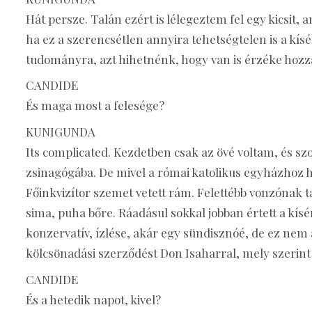
Hát persze. Talán ezért is lélegeztem fel egy kicsit,
ha ez a szerencsétlen annyira tehetségtelen is a kísé
tudományra, azt hihetnénk, hogy van is érzéke hozzá
CANDIDE
És maga most a felesége?
KUNIGUNDA
Its complicated. Kezdetben csak az övé voltam, és s
zsinagógába. De mivel a római katolikus egyházhoz h
Főinkvizítor szemet vetett rám. Felettébb vonzónak ta
sima, puha bőre. Ráadásul sokkal jobban értett a kísér
konzervatív, ízlése, akár egy sündisznóé, de ez nem
kölcsönadási szerződést Don Isaharral, mely szerint 
CANDIDE
És a hetedik napot, kivel?