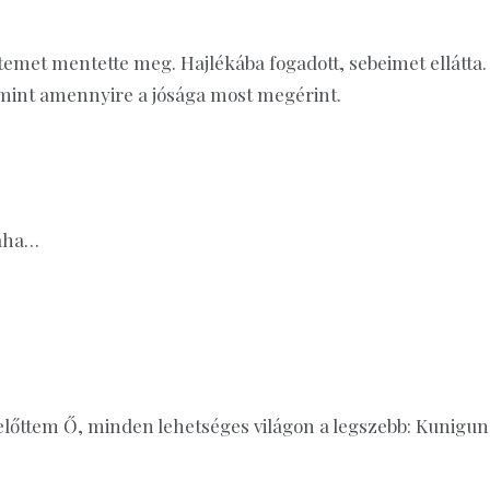
met mentette meg. Hajlékába fogadott, sebeimet ellátta.
, mint amennyire a jósága most megérint.
laha…
l előttem Ő, minden lehetséges világon a legszebb: Kunigun