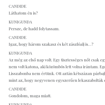
CANDIDE
Láthatom én is?
KUNIGUNDA
Persze, de hadd folytassam.
CANDIDE
Igaz, hogy három szakasz és két zászlóalj is…?
KUNIGUNDA
Az még az első nap volt. Egy tisztességes nőt csak e
nem volt katona, aki közömbös lett volna irántam. E
Lisszabonba nem értünk. Ott aztán kétszázan párbaj
mint az, hogy negyvenen egyszerűen lekaszabolták
CANDIDE
Gondolom, maga miatt.
KUNIGUNDA