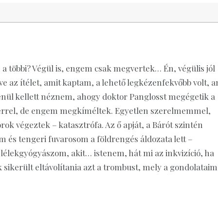
 a többi? Végül is, engem csak megvertek… Én, végülis jól
zve az ítélet, amit kaptam, a lehető legkézenfekvőbb volt, a
enül kellett néznem, ahogy doktor Panglosst megégetik a
berrel, de engem megkíméltek. Egyetlen szerelmemmel,
ok végeztek – katasztrófa. Az ő apját, a Bárót szintén
om és tengeri fuvarosom a földrengés áldozata lett –
 lélekgyógyászom, akit… istenem, hát mi az inkvizíció, ha
ikerült eltávolítania azt a trombust, mely a gondolataim