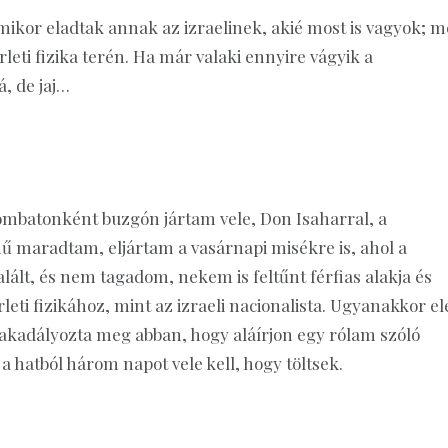
 amikor eladtak annak az izraelinek, akié most is vagyok; 
rleti fizika terén. Ha már valaki ennyire vágyik a
, de jaj…
zombatonként buzgón jártam vele, Don Isaharral, a
ű maradtam, eljártam a vasárnapi misékre is, ahol a
lált, és nem tagadom, nekem is feltűnt férfias alakja és
leti fizikához, mint az izraeli nacionalista. Ugyanakkor el
 akadályozta meg abban, hogy aláírjon egy rólam szóló
a hatból három napot vele kell, hogy töltsek.