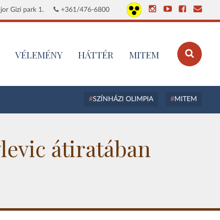
or Gizi park 1.
+361/476-6800
VÉLEMÉNY
HÁTTÉR
MITEM
SZÍNHÁZI OLIMPIA
MITEM
levic átiratában