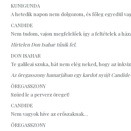
KUNIGUNDA
A hetedik napon nem dolgozom, és főleg egyedül va
CANDIDE
Nem tudom, vajon megfelelőek így a feltételek a h
Hirtelen Don Isahar tűnik fel.
DON ISAHAR
Te galileai szuka, hát nem elég neked, hogy az inkvi
Az öregasszony hamarjában egy kardot nyújt Candide
ÖREGASSZONY
Szúrd le a perverz öreget!
CANDIDE
Nem vagyok híve az erőszaknak…
ÖREGASSZONY