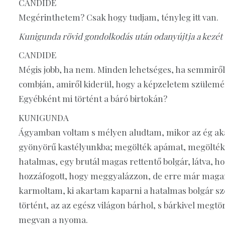
CANDIDE
Megérinthetem? Csak hogy tudjam, tényleg itt van.
Kunigunda rövid gondolkodás után odanyújtja a kezét
CANDIDE
Mégis jobb, ha nem. Minden lehetséges, ha semmiről
combján, amiről kiderül, hogy a képzeletem szülem
Egyébként mi történt a báró birtokán?
KUNIGUNDA
Ágyamban voltam s mélyen aludtam, mikor az ég aka
gyönyörű kastélyunkba; megölték apámat, megölték 
hatalmas, egy brutál magas rettentő bolgár, látva, 
hozzáfogott, hogy meggyalázzon, de erre már maga
karmoltam, ki akartam kaparni a hatalmas bolgár 
történt, az az egész világon bárhol, s bárkivel megtör
megvan a nyoma.