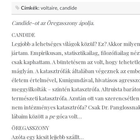
Címkék:
voltaire
candide
Candide-ot az Öregasszony ápolja.
CANDIDE
Legjobb a lehetséges világok közül? Ez? Akkor milyen
jártam. Empirikusan, statisztikailag, filozófiailag né
csak kaphattam. A büntetésem az volt, hogy tehetetl
máglyán. A katasztrófák általában végeznek az em
életem értelmével, Kunigundával, hivatásos agresszor
meggyilkolták – szintén katasztrófa. Altruista barát
természeti katasztrófa. Azután ott van szerencsétlen
nem intézményes katasztrófa? Csak Dr. Panglossnak s
lábaim között a
pe
góca volt…
ÖREGASSZONY
Azóta egy kicsit lejjebb szállt…