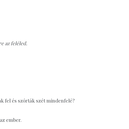
e az feléled.
 fel és szórták szét mindenfelé?
 az ember.