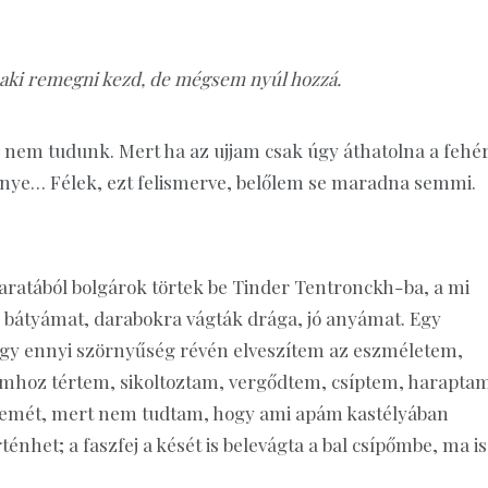
 aki remegni kezd, de mégsem nyúl hozzá.
 nem tudunk. Mert ha az ujjam csak úgy áthatolna a fehé
énye… Félek, ezt felismerve, belőlem se maradna semmi.
ratából bolgárok törtek be Tinder Tentronckh-ba, a mi
bátyámat, darabokra vágták drága, jó anyámat. Egy
hogy ennyi szörnyűség révén elveszítem az eszméletem,
mhoz tértem, sikoltoztam, vergődtem, csíptem, harapta
szemét, mert nem tudtam, hogy ami apám kastélyában
ténhet; a faszfej a kését is belevágta a bal csípőmbe, ma is