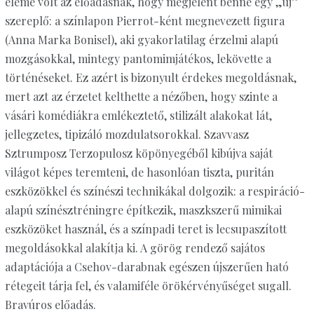
eleme volt az előadásnak, hogy megjelent benne egy „új”
szereplő: a színlapon Pierrot-ként megnevezett figura
(Anna Marka Bonisel), aki gyakorlatilag érzelmi alapú
mozgásokkal, mintegy pantomimjátékos, lekövette a
történéseket. Ez azért is bizonyult érdekes megoldásnak,
mert azt az érzetet kelthette a nézőben, hogy szinte a
vásári komédiákra emlékeztető, stilizált alakokat lát,
jellegzetes, tipizáló mozdulatsorokkal. Szavvasz
Sztrumposz Terzopulosz köpönyegéből kibújva saját
világot képes teremteni, de hasonlóan tiszta, puritán
eszközökkel és színészi technikákal dolgozik: a respiráció-
alapú színésztréningre építkezik, maszkszerű mimikai
eszközöket használ, és a színpadi teret is lecsupaszított
megoldásokkal alakítja ki. A görög rendező sajátos
adaptációja a Csehov-darabnak egészen újszerűen ható
rétegeit tárja fel, és valamiféle örökérvényűséget sugall.
Bravúros előadás.