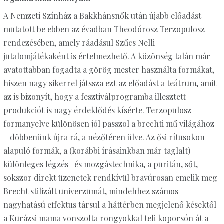
A Nemzeti Színház a Bakkhánsnők után újabb előadást
mutatott be ebben az évadban Theodórosz Terzopulosz
rendezésében, amely ráadásul Szűcs Nelli
jutalomjátékaként is értelmezhető. A közönség talán már
avatottabban fogadta a görög mester használta formákat,
hiszen nagy sikerrel játssza ezt az előadást a teátrum, amit
az is bizonyít, hogy a fesztiválprogramba illesztett
produkciót is nagy érdeklődés kísérte. Terzopulosz
formanyelve különösen jól passzol a brechti mű világához
– döbbenünk újra rá, a nézőtéren ülve. Az ősi rítusokon
alapuló formák, a (korábbi írásainkban már taglalt)
különleges légzés- és mozgástechnika, a puritán, sőt,
sokszor direkt üzenetek rendkívül bravúrosan emelik meg
Brecht stilizált univerzumát, mindehhez számos
nagyhatású effektus társul a háttérben megjelenő késektől
a Kurázsi mama vonszolta rongyokkal teli koporsón át a