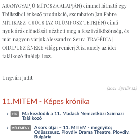
ARANYGYAPJÚ MÍTOSZA ALAPJÁN) címmel látható egy
Tbilisziből érkező produkció, szombaton Jan Fabre
MÍTIKASZ-CSÚCS (AZ OLÜMPOSZ TETEJÉN) című
nyolcórás előadását nézheti meg a fesztiválközönség, és
már nagyon várjuk Alessandro Serra TRAGÉDIA |
OIDIPUSZ ÉNEKE világpremierjét is, amely az idei
találkozó fináléja lesz.
Ungvári Judit
(2024. április 12.)
11.MITEM - Képes krónika
Ma kezdődik a 11. Madách Nemzetközi Színházi
HÍR
Találkozó
A sors útjai – 11. MITEM - megnyitó;
VÉLEMÉNY
Odüsszeusz, Plovdiv Drama Theatre, Plovdiv,
Bulgária