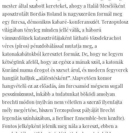
mester által szabott kereteket, ahogy a Halál/Mesélőként
aposztrofált Bordás Roland is nagyszerűen formál meg
egy furcsa, démonikus kabaré-konferansziét. Terzopulosz
világában tényleg minden jellé válik, a háború
vámszedőinek katasztrófájaként látható tőzsdekrachot
véres (piros) pénzdobálással mutatja meg, a
katonakabátokból keresztet formáz. De, hogy ne legyen
kétségünk afelől, hogy az egész a mának szól, a katonák
Kurázsi mama drogot és szexet árul, és modern fegyverek
hangját halljuk „aláfestésként”. Alapvetően komor
hangvételű ez az előadás, ám furcsamód mégsem sugall
pesszimizmust, inkább a tudatunkat böködi amolyan
brechti módon (nyilván nem véletlen a szerző ilyenfajta
mély megértése, hiszen Terzopulosz pályáját Brecht
legendás színházában, a Berliner Ensemble-ben kezdte).
Fontos jelképként jelenik meg nála a kereszt, ebben a