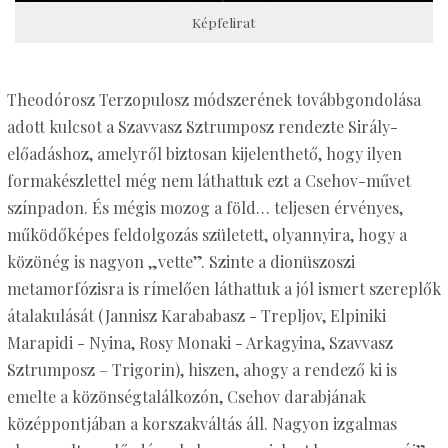
Képfelirat
Theodórosz Terzopulosz módszerének továbbgondolása
adott kulcsot a Szavvasz Sztrumposz rendezte Sirály-
előadáshoz, amelyről biztosan kijelenthető, hogy ilyen
formakészlettel még nem láthattuk ezt a Csehov-művet
színpadon. És mégis mozog a föld… teljesen érvényes,
működőképes feldolgozás született, olyannyira, hogy a
közönég is nagyon „vette”. Szinte a dionüszoszi
metamorfózisra is rímelően láthattuk a jól ismert szereplők
átalakulását (Jannisz Karababasz - Trepljov, Elpiniki
Marapidi - Nyina, Rosy Monaki - Arkagyina, Szavvasz
Sztrumposz – Trigorin), hiszen, ahogy a rendező ki is
emelte a közönségtalálkozón, Csehov darabjának
középpontjában a korszakváltás áll. Nagyon izgalmas