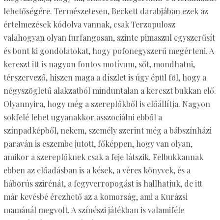
lehetőségére. Természetesen, Beckett darabjában ezek az
értelmezések kódolva vannak, csak Terzopulosz
valahogyan olyan furfangosan, szinte pimaszul egyszerűsít
és bont ki gondolatokat, hogy pofonegyszerű megérteni. A
kereszt itt is nagyon fontos motívum, sőt, mondhatni,
térszervező, hiszen maga a díszlet is úgy épül föl, hogy a
négyszögletű alakzatból minduntalan a kereszt bukkan elő.
Olyannyira, hogy még a szereplőkből is előállítja. Nagyon
sokfelé lehet ugyanakkor asszociálni ebből a
színpadképből, nekem, személy szerint még a bábszínházi
paraván is eszembe jutott, főképpen, hogy van olyan,
amikor a szereplőknek csak a feje látszik. Felbukkannak
ebben az előadásban is a kések, a véres könyvek, és a
háborús szirénát, a fegyverropogást is hallhatjuk, de itt
már kevésbé érezhető az a komorság, ami a Kurázsi
mamánál megvolt. A színészi játékban is valamiféle