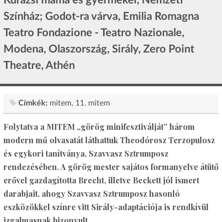
Színház; Godot-ra várva, Emilia Romagna
Teatro Fondazione - Teatro Nazionale,
Modena, Olaszország, Sirály, Zero Point
Theatre, Athén
Címkék:
mitem
11. mitem
Folytatva a MITEM „görög minifesztiválját” három
modern mű olvasatát láthattuk Theodórosz Terzopulosz
és egykori tanítványa, Szavvasz Sztrumposz
rendezésében. A görög mester sajátos formanyelve átütő
erővel gazdagította Brecht, illetve Beckett jól ismert
darabjait, ahogy Szavvasz Sztrumposz hasonló
eszközökkel színre vitt Sirály-adaptációja is rendkívül
izgalmasnak bizonyult.