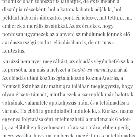
produkcióban többször is láthatjuk, de ez is inkább a
disztópia részeként: hol a katonakabátok adják ki, hol
például háborús áldozatok portréi, jelezve, mit tettünk mi,
emberek a morális javainkkal. Az az érdekes, hogy
pontosan ugyanezek az alapvető szimbólumok jönnek elő
az olaszországi Godot-előadásában is, de ott más a
kontextus.
Kurázsi nem nyer megváltást, az előadás végén befekszik a
koporsóba, ám más a helyzet a
Godot-ra várva
figuráival.
Az előadás utáni közönségtalálkozón Kozma András, a
Nemzeti Színház dramaturgra találóan megjegyezte, hogy
olyan érzete támadt, mintha ezek a szereplők már halottak
volnának, valamiféle apokalipszis után, és a feltámadásra
várnak. Ha ebből a gondolatból indulok ki, a Kurázsi mama
egyenes folytatásaként értelmezhető a modenaiak Godot-
ja, az előbbiben figyelmeztet a katasztrófára, ebben pedig
megvizsgálja, hogy mi, emberek, megértünk-e a feltámadás