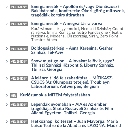
Energiamezők – Apollón és/vagy Dionüszosz?
VÉLEMÉNY
Bakkhánsnők, konferecia: Ókori görög mítoszok,
tragédiák kortárs átiratban
Energiamezők – A megváltásra várva
VÉLEMÉNY
Kurázsi mama és gyermekei, Nemzeti Színház; Godot-
ra várva, Emilia Romagna Teatro Fondazione - Teatro
Nazionale, Modena, Olaszország, Sirály, Zero Point
Theatre, Athén
Boldogságtérkép – Anna Karenina, Gesher
VÉLEMÉNY
Színház, Tel-Aviv
Show must go on – A lovakat lelövik, ugye?
VÉLEMÉNY
Tbiliszi Színházi Központ & Liberty Színház,
Tbiliszi, Georgia
A leláncolt idő felszabadítása – MÍTIKASZ-
VÉLEMÉNY
CSÚCS (Az Olümposz tetején), Troubleyn
Laboratorium, Antwerpen, Belgium
Kuriózumok a MITEM folytatásában
HÍR
Legendák nyomában – AIA és Az ember
VÉLEMÉNY
tragédiája, Shota Rustaveli Színház és Film
Állami Egyetem, Tbiliszi, Georgia
Hétköznapi költészet – Juan Mayorga: María
VÉLEMÉNY
Luisa; Teatro de la Abadia és LAZONA, Madrid