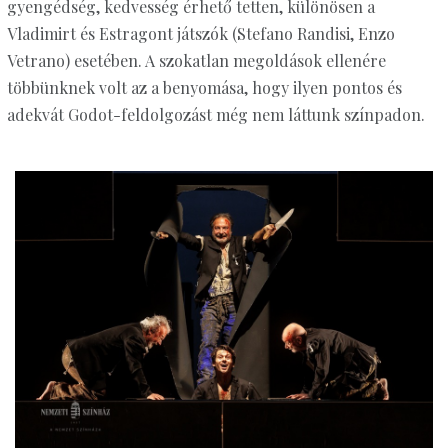
gyengédség, kedvesség érhető tetten, különösen a
Vladimirt és Estragont játszók (Stefano Randisi, Enzo
Vetrano) esetében. A szokatlan megoldások ellenére
többünknek volt az a benyomása, hogy ilyen pontos és
adekvát Godot-feldolgozást még nem láttunk színpadon.