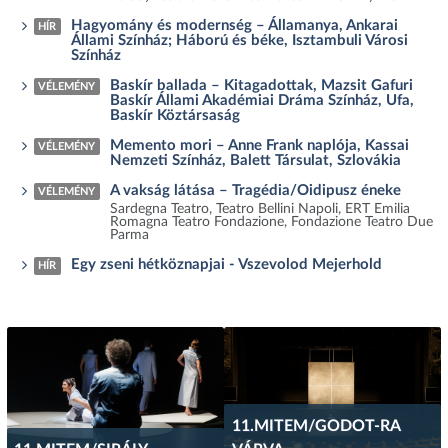
Hagyomány és modernség – Államanya, Ankarai
HÍR
Állami Színház; Háború és béke, Isztambuli Városi
Színház
Baskír ballada – Kitagadottak, Mazsit Gafuri
VÉLEMÉNY
Baskír Állami Akadémiai Dráma Színház, Ufa,
Baskír Köztársaság
Memento mori – Anne Frank naplója, Kassai
VÉLEMÉNY
Nemzeti Színház, Balett Társulat, Szlovákia
A vakság látása – Tragédia/Oidipusz éneke
VÉLEMÉNY
Sardegna Teatro, Teatro Bellini Napoli, ERT Emilia
Romagna Teatro Fondazione, Fondazione Teatro Due
Parma
Egy zseni hétköznapjai - Vszevolod Mejerhold
HÍR
11.MITEM/GODOT-RA