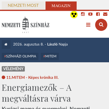
MAGAZIN
NEMZETI MOST
2026. augusztus 8. -
László
Napja
SZÍNHÁZI OLIMPIA
MITEM
VÉLEMÉNY
11.MITEM - Képes krónika III.
Energiamezők – A
megváltásra várva
Kurázsi mama és gyermekei, Nemzeti