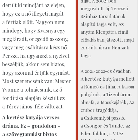
díját. A 2002-ben
derült ki mindjárt az elején,
megnyitott új Nemzeti
hogy ez a nő illegeti magát
Színház társulatának
a férfiak előtt. Nagyon nem
alapító tagja volt, Az
mindegy, hogy Kvasnya egy
anyám Kleopátra című
megfáradt, öregedő asszony,
előadásban játszott, majd
vagy még csábításra kész nő.
2013 óta újra a Nemzeti
tagja.
Persze, ha ugyanazt a nyelvet
beszéljük, akkor sem biztos,
A 2021/2022-es évadban
hogy azonnal értjük egymást.
A kertész kutyája mellett
Most szerencsénk van: Mester
a Rómeó és Júlia, A kassai
Yvonne a tolmácsunk, az ő
polgárok, a Tizenhárom
fordítása alapján készült ez
almafa, a Macskajáték, Az
a Térey János-féle változat.
ember tragédiája,
A kertész kutyája verses
a Csíksomlyói passió,
a Csongor és Tünde, az
dráma. Ez – gondolom –
Éden földön, a Vitéz
a szövegtanulást biztos