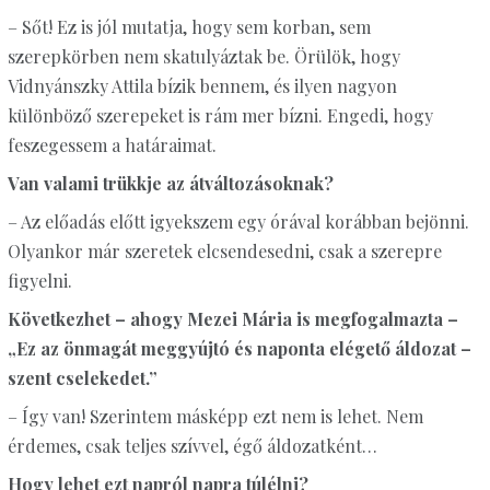
– Sőt! Ez is jól mutatja, hogy sem korban, sem
szerepkörben nem skatulyáztak be. Örülök, hogy
Vidnyánszky Attila bízik bennem, és ilyen nagyon
különböző szerepeket is rám mer bízni. Engedi, hogy
feszegessem a határaimat.
Van valami trükkje az átváltozásoknak?
– Az előadás előtt igyekszem egy órával korábban bejönni.
Olyankor már szeretek elcsendesedni, csak a szerepre
figyelni.
Következhet – ahogy Mezei Mária is megfogalmazta –
„Ez az önmagát meggyújtó és naponta elégető áldozat –
szent cselekedet.”
– Így van! Szerintem másképp ezt nem is lehet. Nem
érdemes, csak teljes szívvel, égő áldozatként…
Hogy lehet ezt napról napra túlélni?