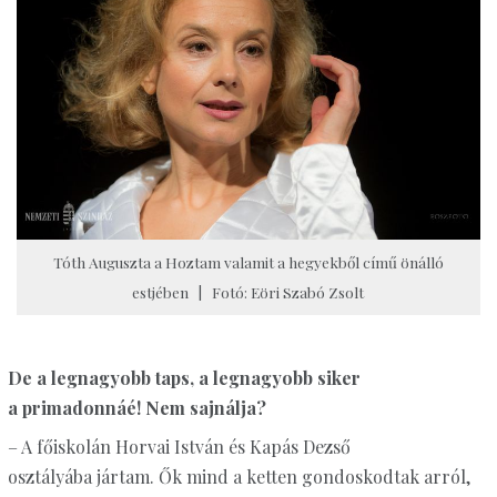
Tóth Auguszta a Hoztam valamit a hegyekből című önálló
estjében | Fotó: Eöri Szabó Zsolt
De a legnagyobb taps, a legnagyobb siker
a primadonnáé! Nem sajnálja?
– A főiskolán Horvai István és Kapás Dezső
osztályába jártam. Ők mind a ketten gondoskodtak arról,