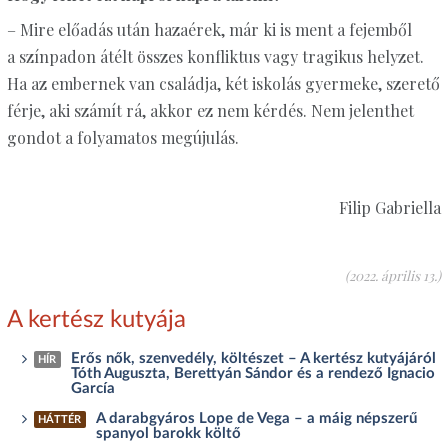
– Mire előadás után hazaérek, már ki is ment a fejemből
a színpadon átélt összes konfliktus vagy tragikus helyzet.
Ha az embernek van családja, két iskolás gyermeke, szerető
férje, aki számít rá, akkor ez nem kérdés. Nem jelenthet
gondot a folyamatos megújulás.
Filip Gabriella
(2022. április 13.)
A kertész kutyája
Erős nők, szenvedély, költészet – A kertész kutyájáról
HÍR
Tóth Auguszta, Berettyán Sándor és a rendező Ignacio
García
A darabgyáros Lope de Vega – a máig népszerű
HÁTTÉR
spanyol barokk költő