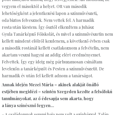
vegyem el másoktól a helyet. Ott van második
lehetőségként a jelentkezési lapon a színművészeti,
oda biztos felvesznek. Nem vettek fel. A harmadik
rosta után kiestem. Így ősztől elkezdtem a Juhász
Gyula Tanárképző Főiskolát, és mivel a színművészetin nem
kellett mindent elölről kezdenem, a következő évben csak
a második rostánál kellett csatlakoznom a felvételin, nem
akartam veszni hagyni az addig elért eredményemet.
Felvettek. Így egy ideig még párhuzamosan csináltam
levelezőn a tanárképzőt és Pesten a színművészetit. De
harmadik év után fel kellett adnom a tanárságot.
Annak idején Mezei Mária – akinek alakját önálló
estjében megidézi – szintén Szegeden kezdte a felsőfokú
tanulmányokat, az ő édesapja sem akarta, hogy
a lánya színésznő legyen…
– A családomnak semmi baja nem volt a színházzal. Talán