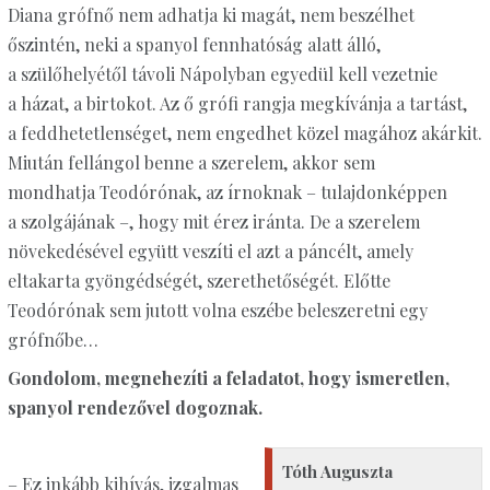
Diana grófnő nem adhatja ki magát, nem beszélhet
őszintén, neki a spanyol fennhatóság alatt álló,
a szülőhelyétől távoli Nápolyban egyedül kell vezetnie
a házat, a birtokot. Az ő grófi rangja megkívánja a tartást,
a feddhetetlenséget, nem engedhet közel magához akárkit.
Miután fellángol benne a szerelem, akkor sem
mondhatja Teodórónak, az írnoknak – tulajdonképpen
a szolgájának –, hogy mit érez iránta. De a szerelem
növekedésével együtt veszíti el azt a páncélt, amely
eltakarta gyöngédségét, szerethetőségét. Előtte
Teodórónak sem jutott volna eszébe beleszeretni egy
grófnőbe…
Gondolom, megnehezíti a feladatot, hogy ismeretlen,
spanyol rendezővel dogoznak.
Tóth Auguszta
– Ez inkább kihívás, izgalmas