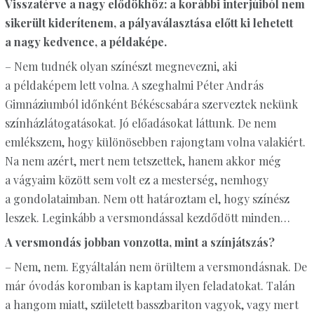
Visszatérve a nagy elődökhöz: a korábbi interjúiból nem
sikerült kiderítenem, a pályaválasztása előtt ki lehetett
a nagy kedvence, a példaképe.
– Nem tudnék olyan színészt megnevezni, aki
a példaképem lett volna. A szeghalmi Péter András
Gimnáziumból időnként Békéscsabára szerveztek nekünk
színházlátogatásokat. Jó előadásokat láttunk. De nem
emlékszem, hogy különösebben rajongtam volna valakiért.
Na nem azért, mert nem tetszettek, hanem akkor még
a vágyaim között sem volt ez a mesterség, nemhogy
a gondolataimban. Nem ott határoztam el, hogy színész
leszek. Leginkább a versmondással kezdődött minden…
A versmondás jobban vonzotta, mint a színjátszás?
– Nem, nem. Egyáltalán nem örültem a versmondásnak. De
már óvodás koromban is kaptam ilyen feladatokat. Talán
a hangom miatt, született basszbariton vagyok, vagy mert