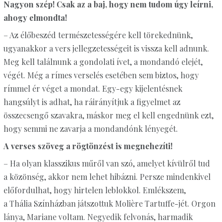
Nagyon szép! Csak az a baj, hogy nem tudom úgy leírni,
ahogy elmondta!
– Az élőbeszéd természetességére kell törekednünk,
ugyanakkor a vers jellegzetességeit is vissza kell adnunk.
Meg kell találnunk a gondolati ívet, a mondandó elejét,
végét. Még a rímes verselés esetében sem biztos, hogy
rímmel ér véget a mondat. Egy-egy kijelentésnek
hangsúlyt is adhat, ha ráirányítjuk a figyelmet az
összecsengő szavakra, máskor meg el kell engednünk ezt,
hogy semmi ne zavarja a mondandónk lényegét.
A verses szöveg a rögtönzést is megnehezíti!
– Ha olyan klasszikus műről van szó, amelyet kívülről tud
a közönség, akkor nem lehet hibázni. Persze mindenkivel
előfordulhat, hogy hirtelen leblokkol. Emlékszem,
a Thália Színházban játszottuk Molière Tartuffe-jét. Orgon
lánya, Mariane voltam. Negyedik felvonás, harmadik