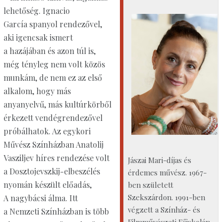
lehetőség. Ignacio
García spanyol rendezővel,
aki igencsak ismert
a hazájában és azon túl is,
még tényleg nem volt közös
munkám, de nem ez az első
alkalom, hogy más
anyanyelvű, más kultúrkörből
érkezett vendégrendezővel
próbálhatok. Az egykori
Művész Színházban Anatolij
Vasziljev híres rendezése volt
Jászai Mari-díjas és
a Dosztojevszkij-elbeszélés
érdemes művész. 1967-
nyomán készült előadás,
ben született
Szekszárdon. 1991-ben
A nagybácsi álma. Itt
végzett a Színház- és
a Nemzeti Színházban is több