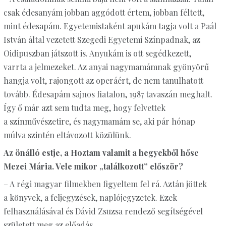
csak édesanyám jobban aggódott értem, jobban féltett,
mint édesapám. Egyetemistaként apukám tagja volt a Paál
István által vezetett Szegedi Egyetemi Színpadnak, az
Oidipuszban játszott is. Anyukám is ott segédkezett,
varrta a jelmezeket. Az anyai nagymamámnak gyönyörű
hangja volt, rajongott az operáért, de nem tanulhatott
tovább. Édesapám sajnos fiatalon, 1987 tavaszán meghalt.
Így ő már azt sem tudta meg, hogy felvettek
a színművészetire, és nagymamám se, aki pár hónap
múlva szintén eltávozott közülünk.
Az önálló estje, a Hoztam valamit a hegyekből hőse
Mezei Mária. Vele mikor „találkozott” először?
– A régi magyar filmekben figyeltem fel rá. Aztán jöttek
a könyvek, a feljegyzések, naplójegyzetek. Ezek
felhasználásával és Dávid Zsuzsa rendező segítségével
született meg az előadás.