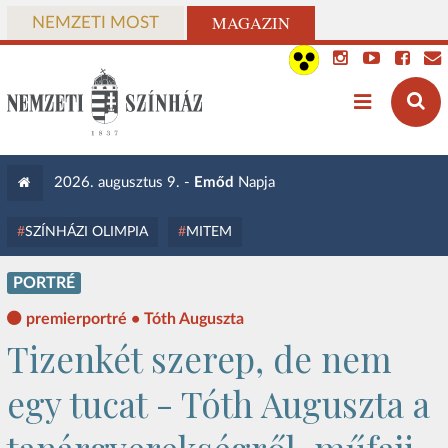
MAGAZIN
NEMZETI MOST
2026. augusztus 9. -
Emőd
Napja
SZÍNHÁZI OLIMPIA
MITEM
PORTRÉ
premierportré • Tóth Auguszta
Tizenkét szerep, de nem
egy tucat - Tóth Auguszta a