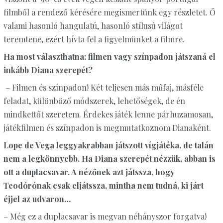
filmből a rendező kérésére megismertünk egy részletet. Ő
valami hasonló hangulatú, hasonló stílusú világot
teremtene, ezért hívta fel a figyelmünket a filmre.
Ha most választhatna: filmen vagy színpadon játszaná el
inkább Diana szerepét?
– Filmen és színpadon! Két teljesen más műfaj, másféle
feladat, különböző módszerek, lehetőségek, de én
mindkettőt szeretem. Érdekes játék lenne párhuzamosan,
játékfilmen és színpadon is megmutatkoznom Dianaként.
Lope de Vega leggyakrabban játszott vígjátéka, de talán
nem a legkönnyebb. Ha Diana szerepét nézzük, abban is
ott a duplacsavar. A nézőnek azt játssza, hogy
Teodórónak csak eljátssza, mintha nem tudná, ki járt
éjjel az udvaron…
– Még ez a duplacsavar is megvan néhányszor forgatva!