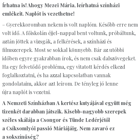
Írhatna is! Ahogy Mezei Mária, leírhatná színházi
emlékeit. Naplót is vezethetne!
– Gyerekkoromban nekem is volt naplóm. Később erre nem
volt idő. A főiskolán éjjel-nappal bent voltunk, próbáltunk,
aztán jöttek a vizsgák, a felkérések, a színházi és
filmszerepek. Most se sokkal könnyebb. Bár az utóbbi
időben egyre gyakrabban írok, és nem csak dalszövegeket.
Ha egy felvetődő probléma, egy vitatott kérdés elkezd
foglalkoztatni, és ha azzal kapcsolatban vannak
gondolataim, akkor azt leírom. De tényleg jó lenne
újra naplót is vezetni.
A Nemzeti Színházban A kertész kutyájával együtt még
tizenkét darabban játszik. Kisebb-nagyobb szerepek
széles skálája a Csongor és Tünde Ledérjétől
a Csíksomlyói passió Máriájáig. Nem zavaró ez
a sokszínűség?