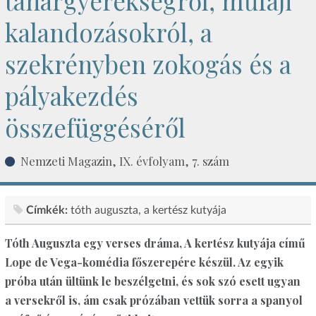
tanárgyerekségről, műfaji
kalandozásokról, a
szekrényben zokogás és a
pályakezdés
összefüggéséről
Nemzeti Magazin, IX. évfolyam, 7. szám
Címkék:
tóth auguszta
a kertész kutyája
Tóth Auguszta egy verses dráma, A kertész kutyája című
Lope de Vega-komédia főszerepére készül. Az egyik
próba után ültünk le beszélgetni, és sok szó esett ugyan
a versekről is, ám csak prózában vettük sorra a spanyol