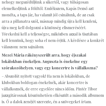
nehogy megszédüljünk a sikertől, vagy túlságosan
elemelkedjünk a földtől. Emlékszem, Kapás Dezső azt
mondta, a taps jár, ha valamit jól csinálunk, de az csak
arra a pillanatra szól, másnap mindig újra kell kezdeni,
újra meg kell dolgozni a közönség elismeréséért.
Törekedni kell a teljességre, miközben azzal is tisztában
kell lennünk, hogy soha el nem érjük. A kérdésre a konkrét
válaszom: nem sajnálom.
Mezei Mária rákényszerült arra, hogy éjszakai
lokálokban énekeljen. Auguszta is énekelne egy
szórakozóhelyen, vagy egy koncertre is vállalkozna?
– Abszolút nyitott vagyok! Ha nem is lokálokban, de
klubokban boldogan énekelnék, akár koncertre is
vállalkoznék, de erre egyelőre nincs időm. Pintér Tibor
jazzgitárosnak köszönhetően elkészült a második albumom
is. Ő a dalok zenéjét szerezte, én a szövegeket írtam.