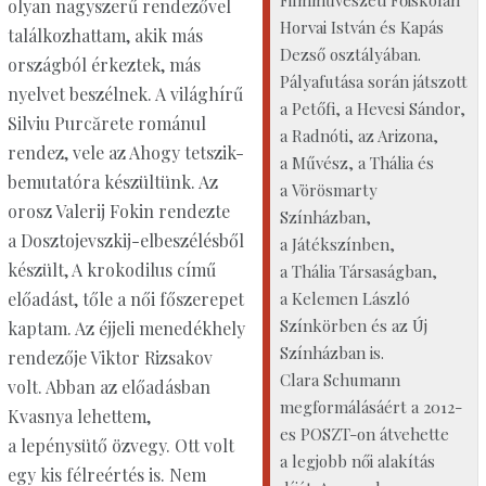
Filmművészeti Főiskolán
olyan nagyszerű rendezővel
Horvai István és Kapás
találkozhattam, akik más
Dezső osztályában.
országból érkeztek, más
Pályafutása során játszott
nyelvet beszélnek. A világhírű
a Petőfi, a Hevesi Sándor,
Silviu Purcărete románul
a Radnóti, az Arizona,
rendez, vele az Ahogy tetszik-
a Művész, a Thália és
bemutatóra készültünk. Az
a Vörösmarty
orosz Valerij Fokin rendezte
Színházban,
a Dosztojevszkij-elbeszélésből
a Játékszínben,
készült, A krokodilus című
a Thália Társaságban,
a Kelemen László
előadást, tőle a női főszerepet
Színkörben és az Új
kaptam. Az éjjeli menedékhely
Színházban is.
rendezője Viktor Rizsakov
Clara Schumann
volt. Abban az előadásban
megformálásáért a 2012-
Kvasnya lehettem,
es POSZT-on átvehette
a lepénysütő özvegy. Ott volt
a legjobb női alakítás
egy kis félreértés is. Nem