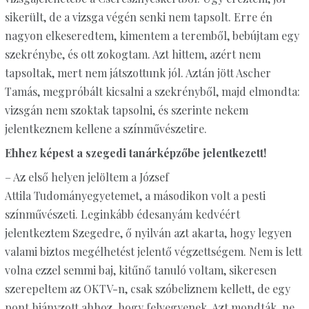
sikerült, de a vizsga végén senki nem tapsolt. Erre én
nagyon elkeseredtem, kimentem a teremből, bebújtam egy
szekrénybe, és ott zokogtam. Azt hittem, azért nem
tapsoltak, mert nem játszottunk jól. Aztán jött Ascher
Tamás, megpróbált kicsalni a szekrényből, majd elmondta:
vizsgán nem szoktak tapsolni, és szerinte nekem
jelentkeznem kellene a színművészetire.
Ehhez képest a szegedi tanárképzőbe jelentkezett!
– Az első helyen jelöltem a József
Attila Tudományegyetemet, a másodikon volt a pesti
színművészeti. Leginkább édesanyám kedvéért
jelentkeztem Szegedre, ő nyilván azt akarta, hogy legyen
valami biztos megélhetést jelentő végzettségem. Nem is lett
volna ezzel semmi baj, kitűnő tanuló voltam, sikeresen
szerepeltem az OKTV-n, csak szóbeliznem kellett, de egy
pont hiányzott ahhoz, hogy felvegyenek. Azt mondták, ne