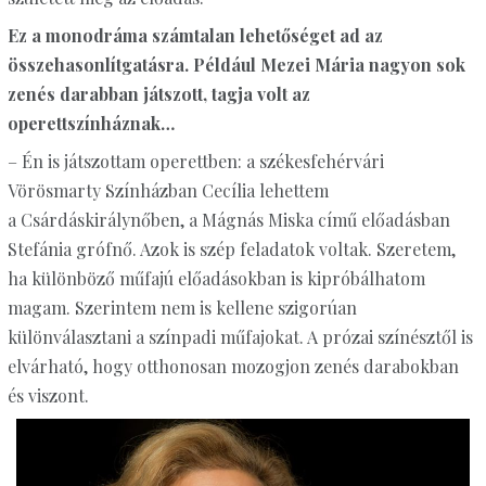
Ez a monodráma számtalan lehetőséget ad az
összehasonlítgatásra. Például Mezei Mária nagyon sok
zenés darabban játszott, tagja volt az
operettszínháznak…
– Én is játszottam operettben: a székesfehérvári
Vörösmarty Színházban Cecília lehettem
a Csárdáskirálynőben, a Mágnás Miska című előadásban
Stefánia grófnő. Azok is szép feladatok voltak. Szeretem,
ha különböző műfajú előadásokban is kipróbálhatom
magam. Szerintem nem is kellene szigorúan
különválasztani a színpadi műfajokat. A prózai színésztől is
elvárható, hogy otthonosan mozogjon zenés darabokban
és viszont.