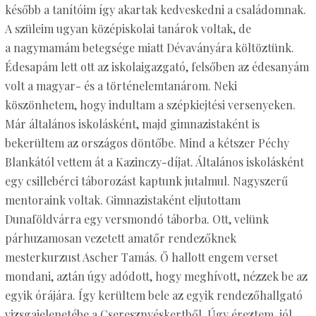
később a tanítóim így akartak kedveskedni a családomnak.
A szüleim ugyan középiskolai tanárok voltak, de
a nagymamám betegsége miatt Dévaványára költöztünk.
Édesapám lett ott az iskolaigazgató, felsőben az édesanyám
volt a magyar- és a történelemtanárom. Neki
köszönhetem, hogy indultam a szépkiejtési versenyeken.
Már általános iskolásként, majd gimnazistaként is
bekerültem az országos döntőbe. Mind a kétszer Péchy
Blankától vettem át a Kazinczy-díjat. Általános iskolásként
egy csillebérci táborozást kaptunk jutalmul. Nagyszerű
mentoraink voltak. Gimnazistaként eljutottam
Dunaföldvárra egy versmondó táborba. Ott, velünk
párhuzamosan vezetett amatőr rendezőknek
mesterkurzust Ascher Tamás. Ő hallott engem verset
mondani, aztán úgy adódott, hogy meghívott, nézzek be az
egyik órájára. Így kerültem bele az egyik rendezőhallgató
vizsgajelenetébe a Cseresznyéskertből. Úgy éreztem, jól