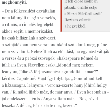
lélek előadásokban
megkönnyíti.
játszik, önálló estje
– De a felkészülést egyáltalán
a Mezei Máriáról szóló
nem könnyíti meg! A verselés,
Hoztam valamit
a ritmus, a rímelés legfeljebb
a hegyekből.
akkor segíti a memorizálást,
ha csak bifláznánk a szöveget.
A színjátékban nem versmondóként szólalunk meg, pláne
nem szavalunk. Nehezítheti az előadást, ha egymást váltják
a verses és a prózai szövegek. Shakespeare Rómeó és
Júliája is ilyen. Figyeljen csak! „Mondd meg nekem
leányom, Júlia: /A férjhezmenésre gondoltál-e már?” –
kérdezi Capuletné. Majd így folytatja: „Gondolnod kell
a házasságra, leányom. / Verona-szerte hány jóhírű hölgy
van, / Ki nálad ifjabb még, de már anya. / Ilyen koromban –
jól emlékszem – én is / Anya voltam már. – Nos, rövid
leszek:/ A délceg Páris kérte meg kezed.”