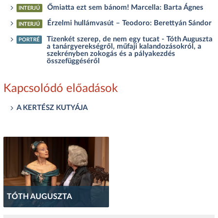
Őmiatta ezt sem bánom! Marcella: Barta Ágnes
INTERJÚ
Érzelmi hullámvasút – Teodoro: Berettyán Sándor
INTERJÚ
Tizenkét szerep, de nem egy tucat - Tóth Auguszta
PORTRÉ
a tanárgyerekségről, műfaji kalandozásokról, a
szekrényben zokogás és a pályakezdés
összefüggéséről
Kapcsolódó előadások
A KERTÉSZ KUTYÁJA
TÓTH AUGUSZTA