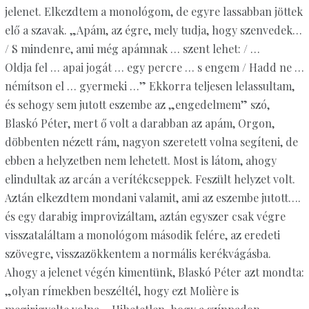
jelenet. Elkezdtem a monológom, de egyre lassabban jöttek
elő a szavak. „Apám, az égre, mely tudja, hogy szenvedek…
/ S mindenre, ami még apámnak … szent lehet: / …
Oldja fel … apai jogát … egy percre … s engem / Hadd ne …
némítson el … gyermeki …” Ekkorra teljesen lelassultam,
és sehogy sem jutott eszembe az „engedelmem” szó,
Blaskó Péter, mert ő volt a darabban az apám, Orgon,
döbbenten nézett rám, nagyon szeretett volna segíteni, de
ebben a helyzetben nem lehetett. Most is látom, ahogy
elindultak az arcán a verítékcseppek. Feszült helyzet volt.
Aztán elkezdtem mondani valamit, ami az eszembe jutott….
és egy darabig improvizáltam, aztán egyszer csak végre
visszataláltam a monológom második felére, az eredeti
szövegre, ­visszazökkentem a normális kerékvágásba.
Ahogy a jelenet végén kimentünk, Blaskó Péter azt mondta:
„olyan rímekben beszéltél, hogy ezt Molière is