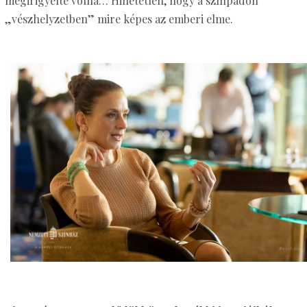
megirigyelte volna… Hihetetlen, hogy a színpadon
„vészhelyzetben” mire képes az emberi elme.