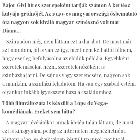
Bajor Gizi híres szerepeként tartják számon A kertész
kutyája grófnőjét. Az 1949-es magyarországi ősbemutató
óta nagyon sok kiváló magyar színésznő volt már
Diana…
– Színpadon még nem láttam ezt a darabot. De most már
azt mondom, jól is van ez így, mert nem kell attól félnem,
hogy esetleg befolyásolna az elődök példája. Egyébként
szeretek másokat nézni, szeretek nézőként is
színházba járni. De sajnos vagy szerencsére, nagyon sok
a munkám, a színházi feladatom. Ha van egy szabad estém,
olyankor inkább igyekszem haza a családomhoz.
Több filmváltozata is készült a Lope de Vega-
komédiának. Ezeket sem látta?
– A magyar tévéjátékot annak idején talán láttam, de most
ezt is kihagynám, pedig az interneten megnézhetném.
Viszont a ’90-es évek végén készült spanyol-portugál