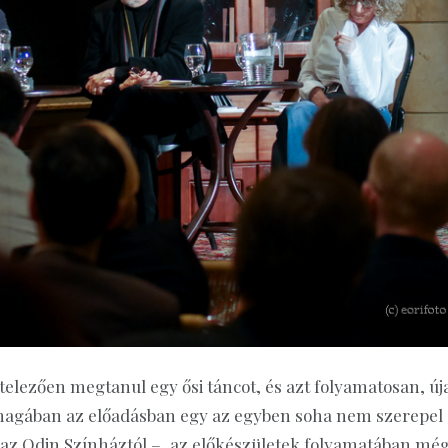
elezően megtanul egy ősi táncot, és azt folyamatosan, új
 magában az előadásban egy az egyben soha nem szerepel 
 az Odin Színháztól –, az előkészületek folyamatában még