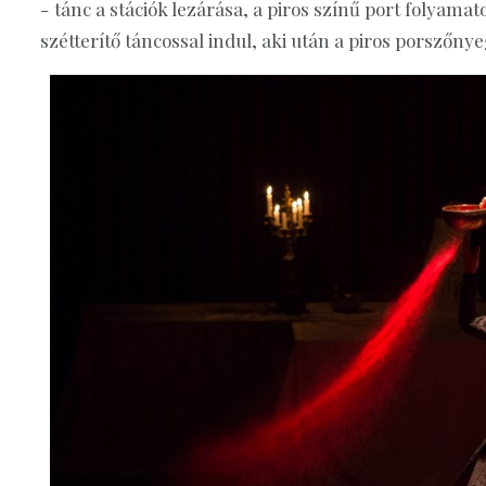
- tánc a stációk lezárása, a piros színű port folyam
szétterítő táncossal indul, aki után a piros porszőny