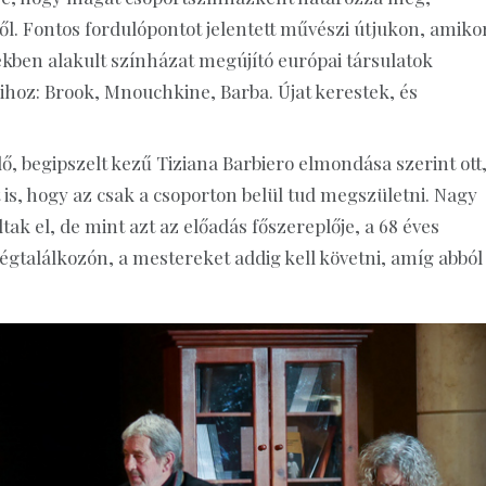
ől. Fontos fordulópontot jelentett művészi útjukon, amiko
kben alakult színházat megújító európai társulatok
oz: Brook, Mnouchkine, Barba. Újat kerestek, és
ő, begipszelt kezű Tiziana Barbiero elmondása szerint ott
is, hogy az csak a csoporton belül tud megszületni. Nagy
ak el, de mint azt az előadás főszereplője, a 68 éves
égtalálkozón, a mestereket addig kell követni, amíg abból