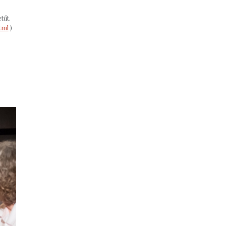
etűt.
tml
)