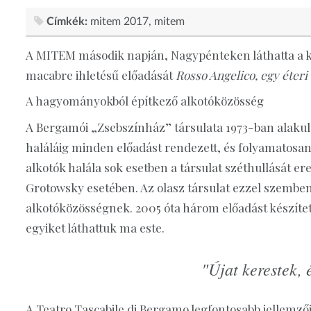
Címkék:
mitem 2017
mitem
A MITEM második napján, Nagypénteken láthatta a k
macabre ihletésű előadását
Rosso Angelico, egy éteri
A hagyományokból építkező alkotóközösség
A Bergamói „Zsebszínház” társulata 1973-ban alakult
haláláig minden előadást rendezett, és folyamatosa
alkotók halála sok esetben a társulat széthullását 
Grotowsky esetében. Az olasz társulat ezzel szem
alkotóközösségnek. 2005 óta három előadást készíte
egyiket láthattuk ma este.
"Újat kerestek, 
A Teatro Tascabile di Bergamo legfontosabb jellemz