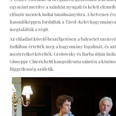
egyaránt merítve a színház nyugati és keleti elemeib
először mentek indiai tanulmányútra. A hetvenes éve
hasonlóképpen fordultak a Távol-Kelet hagyományaih
megtalálták a régit.
Az előadást követő beszélgetésen a balesetet szenved
Indiában értették meg a hagyomány fogalmát, és azt 
mestereiket követték: Grotowsky és Barba útján indult
Giuseppe Chierichetti hangsúlyozta szintén a közöns
függetlenség születik.