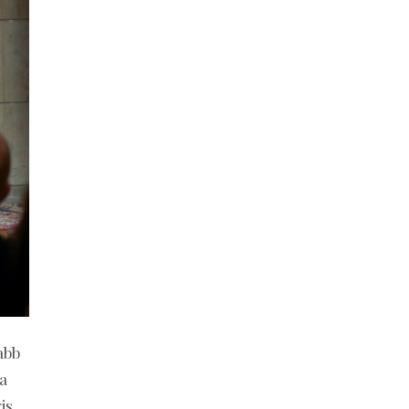
abb
a
is