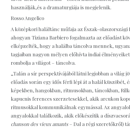
használják,és a dramaturgiája is megjelenik.
Rosso Angelico
A középkori haláltánc műfaja az Észak-olaszorszá
ahogyan Tiziana Barbiero fogalmazta az előadást köv
elképzelték, hogy a halálba táncolva mennek, ugyanak
tagjaiban nagyon mélyen előhívta indiai élményeiket:
rombolja a világot – táncolva.
„Talán a sír perspektívájából látni legjobban a vilá
előadás során egy idős férfi lépi át a halál küszöbét,
képekben, hangokban, ritmusokban, táncokban, Rilke 
kapucnis ferences szerzetesekkel, akik arcukon ko
ritmusokkal kommunikálnak egymással. Az angyalok fo
angyalokkal találkozik, akik előkészítik a díszvacsorá
chanson des vieux amants
– Dal a régi szeretőkről) tá