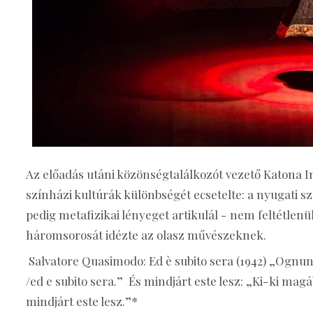
Az előadás utáni közönségtalálkozót vezető Katona 
színházi kultúrák különbségét ecsetelte: a nyugati sz
pedig metafizikai lényeget artikulál - nem feltétlen
háromsorosát idézte az olasz művészeknek.
Salvatore Quasimodo: Ed è subito sera (1942) „Ognuno s
/ed e subito sera.” És mindjárt este lesz: „Ki-ki magá
mindjárt este lesz.”*