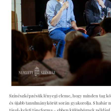
Színészképzésük lényegi eleme, hogy minden tag köt
és újabb tanulmánykörút során gyakorolja. S habár
távol-keleti táncforma – ebben különböznek például