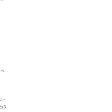
es
La
göző