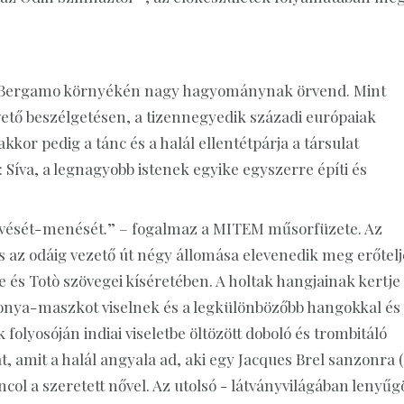
gi Bergamo környékén nagy hagyománynak örvend. Mint
ető beszélgetésen, a tizennegyedik századi európaiak
kor pedig a tánc és a halál ellentétpárja a társulat
 Síva, a legnagyobb istenek egyike egyszerre építi és
g jövését-menését.” – fogalmaz a MITEM műsorfüzete. Az
 és az odáig vezető út négy állomása elevenedik meg erőtelj
és Totò szövegei kíséretében. A holtak hangjainak kertje
ponya-maszkot viselnek és a legkülönbözőbb hangokkal és
lyosóján indiai viseletbe öltözött doboló és trombitáló
t, amit a halál angyala ad, aki egy Jacques Brel sanzonra (
ncol a szeretett nővel. Az utolsó - látványvilágában lenyű