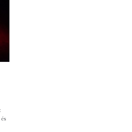
:
 és