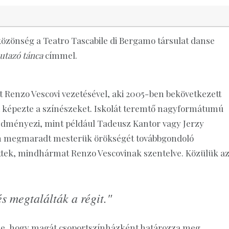
özönség a Teatro Tascabile di Bergamo társulat danse
 utazó tánca
címmel.
 Renzo Vescovi vezetésével, aki 2005-ben bekövetkezett
n képezte a színészeket. Iskolát teremtő nagyformátumú
eredményezi, mint például Tadeusz Kantor vagy Jerzy
ben megmaradt mesterük örökségét továbbgondoló
ttek, mindhármat Renzo Vescovinak szentelve. Közülük a
és megtalálták a régit."
ője, hogy magát csoportszínházként határozza meg,