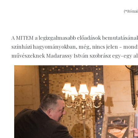
(*Rónai
A MITEM a legizgalmasabb előadások bemutatásának 
színházi hagyományokban, még, nincs jelen - mondta
művészeknek Madarassy István szobrász egy-egy alk