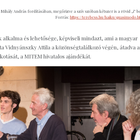
 Mihály András fordításában, megőrizve a szív szóban kétszer is a rövid „i” b
Forrás:
https://terebess.hu/haiku/quasimodo.h
alkalma és lehetősége, képviseli mindazt, ami a magyar
 Vidnyánszky Attila a közönségtalálkozó végén, átadva a
otását, a MITEM hivatalos ajándékát.