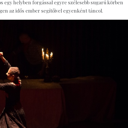
atos egy helyben forgással egyre szélesebb sugarú körben
egen az idős ember segítőivel egyenként táncol.