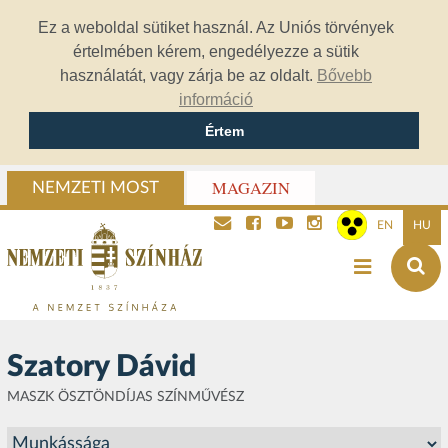
Ez a weboldal sütiket használ. Az Uniós törvények
értelmében kérem, engedélyezze a sütik
használatát, vagy zárja be az oldalt.
Bővebb
információ
Értem
MAGAZIN
NEMZETI MOST
EN
HU
Szatory Dávid
MASZK ÖSZTÖNDÍJAS SZÍNMŰVÉSZ