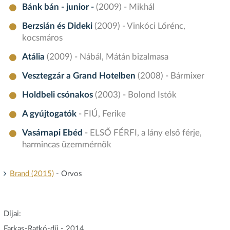
Bánk bán - junior -
(2009) - Mikhál
Berzsián és Dideki
(2009) - Vinkóci Lőrénc,
kocsmáros
Atália
(2009) - Nábál, Mátán bizalmasa
Vesztegzár a Grand Hotelben
(2008) - Bármixer
Holdbeli csónakos
(2003) - Bolond Istók
A gyújtogatók
- FIÚ, Ferike
Vasárnapi Ebéd
- ELSŐ FÉRFI, a lány első férje,
harmincas üzemmérnök
Brand (2015)
- Orvos
Díjai:
Farkas-Ratkó-díj - 2014