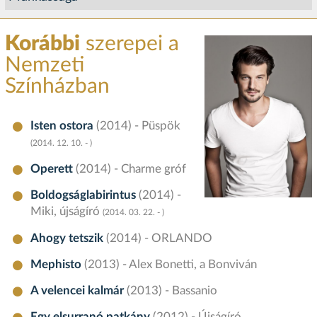
Korábbi
szerepei a
Nemzeti
Színházban
Isten ostora
(2014) - Püspök
(2014. 12. 10. - )
Operett
(2014) - Charme gróf
Boldogságlabirintus
(2014) -
Miki, újságíró
(2014. 03. 22. - )
Ahogy tetszik
(2014) - ORLANDO
Mephisto
(2013) - Alex Bonetti, a Bonviván
A velencei kalmár
(2013) - Bassanio
Egy elsurranó patkány
(2012) - Újságíró