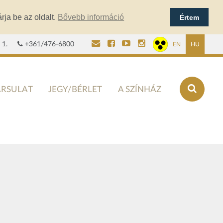
rja be az oldalt.
Bővebb információ
Értem
 1.
+361/476-6800
EN
HU
ÁRSULAT
JEGY/BÉRLET
A SZÍNHÁZ