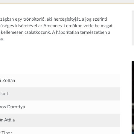
ágban egy trónbitorló, aki hercegbátyját, a jog szerinti
 hűséges kíséretével az Ardennes-i erdőkbe vette be magát.
kellemesen csalatkozunk. A háborítatlan természetben a
ma.
i Zoltán
Zsolt
os Dorottya
n Attila
 Tibor