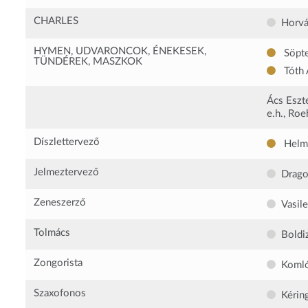
CHARLES
Horvá
HYMEN, UDVARONCOK, ÉNEKESEK,
Söpte
TÜNDÉREK, MASZKOK
Tóth 
Ács Eszte
e.h., Roe
Díszlettervező
Helmu
Jelmeztervező
Drago
Zeneszerző
Vasile
Tolmács
Boldi
Zongorista
Komló
Szaxofonos
Kérin