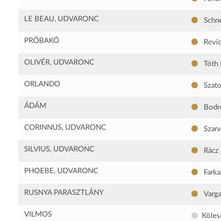
LE BEAU, UDVARONC
Schne
PRÓBAKŐ
Revic
OLIVÉR, UDVARONC
Tóth 
ORLANDO
Szato
ÁDÁM
Bodro
CORINNUS, UDVARONC
Szarv
SILVIUS, UDVARONC
Rácz 
PHOEBE, UDVARONC
Farka
RUSNYA PARASZTLÁNY
Varga
VILMOS
Köles