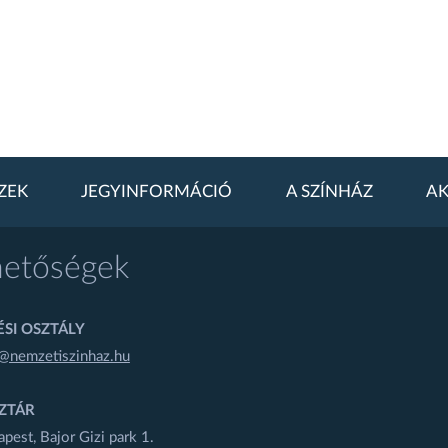
ZEK
JEGYINFORMÁCIÓ
A SZÍNHÁZ
AK
hetőségek
SI OSZTÁLY
@nemzetiszinhaz.hu
ZTÁR
est, Bajor Gizi park 1.