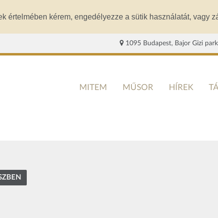
ek értelmében kérem, engedélyezze a sütik használatát, vagy zá
1095 Budapest, Bajor Gizi park
MITEM
MŰSOR
HÍREK
T
ÉSZBEN