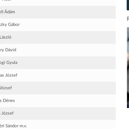
ll Ádám
zky Gábor
László
ry Dávid
gi Gyula
as József
József
s Dénes
 József
éri Sándor
m.v.