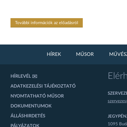
További információk az előadásról
HÍREK
MŰSOR
MŰVÉS
Elér
HÍRLEVÉL ✉️
ADATKEZELÉSI TÁJÉKOZTATÓ
SZERVEZÉ
NYOMTATHATÓ MŰSOR
szervezes
DOKUMENTUMOK
ÁLLÁSHIRDETÉS
JEGYPÉN
1095 Budap
PÁLYÁZATOK