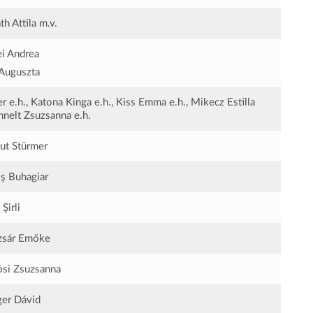
th Attila
m.v.
i Andrea
Auguszta
r e.h., Katona Kinga e.h., Kiss Emma e.h., Mikecz Estilla
hnelt Zsuzsanna e.h.
t Stürmer
ş Buhagiar
 Şirli
zsár Emőke
si Zsuzsanna
ger Dávid