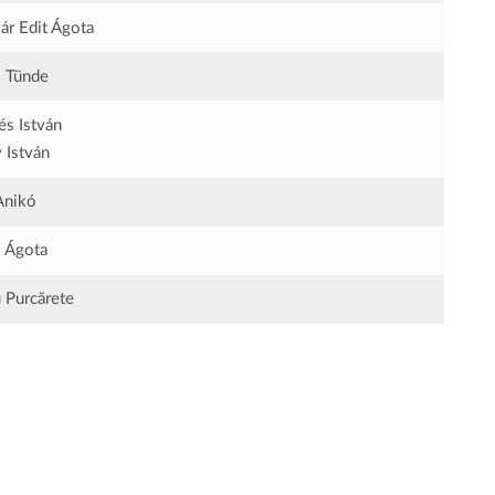
ár Edit Ágota
 Tünde
és István
 István
Anikó
s Ágota
u Purcărete