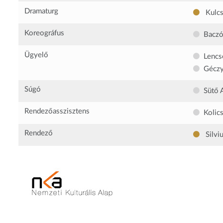
Dramaturg
Kulcs
Koreográfus
Baczó
Ügyelő
Lencs
Géczy
Súgó
Sütő 
Rendezőasszisztens
Kolic
Rendező
Silvi