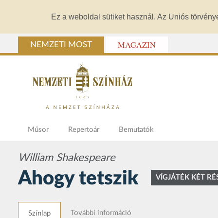
Ez a weboldal sütiket használ. Az Uniós törvény
MAGAZIN
NEMZETI MOST
Műsor
Repertoár
Bemutatók
William Shakespeare
Ahogy tetszik
VÍGJÁTÉK KÉT R
További információ
Színlap