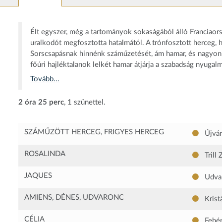
Élt egyszer, még a tartományok sokaságából álló Franciaorsz
uralkodót megfosztotta hatalmától. A trónfosztott herceg,
Sorscsapásnak hinnénk száműzetését, ám hamar, és nagyon 
főúri hajléktalanok lelkét hamar átjárja a szabadság nyugal
Tovább...
2 óra 25 perc
, 1 szünettel.
SZÁMŰZÖTT HERCEG, FRIGYES HERCEG
Újvár
ROSALINDA
Trill 
JAQUES
Udvar
AMIENS, DÉNES, UDVARONC
Kristá
CÉLIA
Fehér