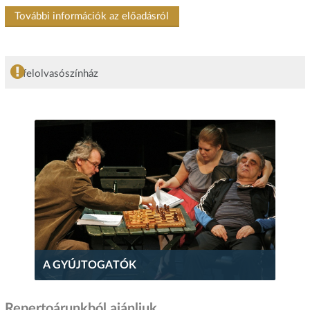
További információk az előadásról
felolvasószínház
A GYÚJTOGATÓK
Repertoárunkból ajánljuk