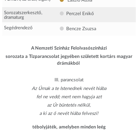
László Attila
Sorozatszerkesztő,
Perczel Enikő
dramaturg
Segédrendező
Bencze Zsuzsa
A Nemzeti Színház Felolvasószínházi
sorozata a Tízparancsolat jegyében született kortárs magyar
drámákból
III. parancsolat
Az Úrnak a te Istenednek nevét hiába
fel ne vedd; mert nem hagyja azt
az Úr büntetés nélkül,
a ki az ő nevét hiába felveszi!
tébolyjáték, amelyben minden leég