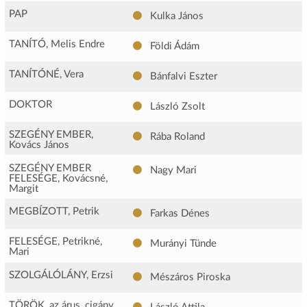
PAP
Kulka János
TANÍTÓ, Melis Endre
Földi Ádám
TANÍTÓNÉ, Vera
Bánfalvi Eszter
DOKTOR
László Zsolt
SZEGÉNY EMBER,
Rába Roland
Kovács János
SZEGÉNY EMBER
Nagy Mari
FELESÉGE, Kovácsné,
Margit
MEGBÍZOTT, Petrik
Farkas Dénes
FELESÉGE, Petrikné,
Murányi Tünde
Mari
SZOLGÁLÓLÁNY, Erzsi
Mészáros Piroska
TÖRÖK, az árus, cigány