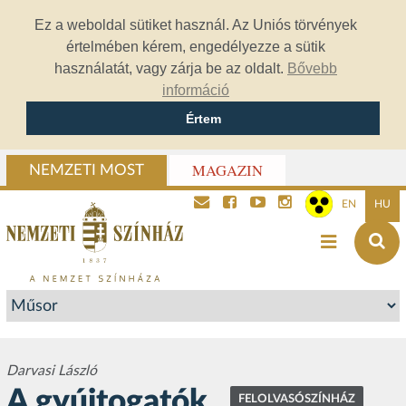
Ez a weboldal sütiket használ. Az Uniós törvények
értelmében kérem, engedélyezze a sütik
használatát, vagy zárja be az oldalt.
Bővebb
információ
Értem
MAGAZIN
NEMZETI MOST
EN
HU
Darvasi László
A gyújtogatók
FELOLVASÓSZÍNHÁZ