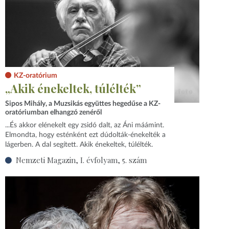
KZ-oratórium
„Akik énekeltek, túlélték”
Sipos Mihály, a Muzsikás együttes hegedűse a KZ-
oratóriumban elhangzó zenéről
...És akkor elénekelt egy zsidó dalt, az Áni máámint.
Elmondta, hogy esténként ezt dúdolták-énekelték a
lágerben. A dal segített. Akik énekeltek, túlélték.
Nemzeti Magazin, I. évfolyam, 5. szám