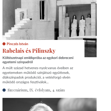
Pinczés István
Rabelais és Pilinszky
Költészetnapi emlékpróba az egykori debreceni
egyetemi színpadról
A múlt század hetvenes-nyolcvanas éveiben az
egyetemeken működő színjátszó együttesek,
diákszínpadok produkciói, a vetésforgó elvén
működő országos fesztiválok...
Szcenárium, IX. évfolyam, 4. szám