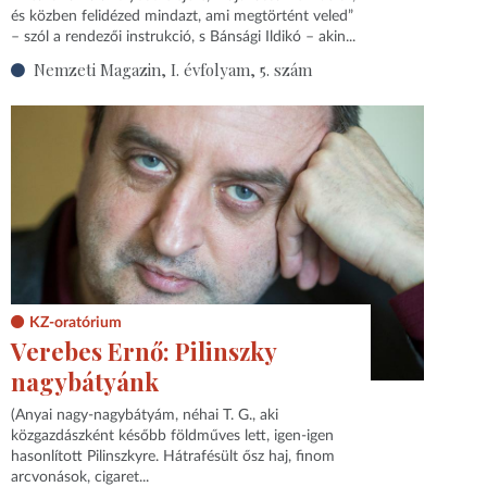
és közben felidézed mindazt, ami megtörtént veled”
– szól a rendezői instrukció, s Bánsági Ildikó – akin...
Nemzeti Magazin, I. évfolyam, 5. szám
KZ-oratórium
Verebes Ernő: Pilinszky
nagybátyánk
(Anyai nagy-nagybátyám, néhai T. G., aki
közgazdászként később földműves lett, igen-igen
hasonlított Pilinszkyre. Hátrafésült ősz haj, finom
arcvonások, cigaret...