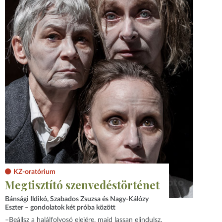
KZ-oratórium
Megtisztító szenvedéstörténet
Bánsági Ildikó, Szabados Zsuzsa és Nagy-Kálózy
Eszter – gondolatok két próba között
–Beállsz a halálfolyosó elejére, majd lassan elindulsz,