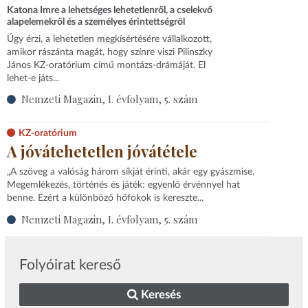
Katona Imre a lehetséges lehetetlenről, a cselekvő
alapelemekről és a személyes érintettségről
Úgy érzi, a lehetetlen megkísértésére vállalkozott,
amikor rászánta magát, hogy színre viszi Pilinszky
János KZ-oratórium című montázs-drámáját. El
lehet-e játs...
Nemzeti Magazin, I. évfolyam, 5. szám
KZ-oratórium
A jóvátehetetlen jóvátétele
„A szöveg a valóság három síkját érinti, akár egy gyászmise.
Megemlékezés, történés és játék: egyenlő érvénnyel hat
benne. Ezért a különböző hőfokok is kereszte...
Nemzeti Magazin, I. évfolyam, 5. szám
Folyóirat kereső
Keresés