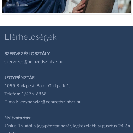
Elérhetőségek
SZERVEZÉSI OSZTÁLY
szervezes@nemzetiszinhaz.hu
JEGYPÉNZTÁR
1095 Budapest, Bajor Gizi park 1.
Telefon: 1/476-6868
E-mail:
jegypenztar@nemzetiszinhaz.hu
Nyitvatartás:
Június 16-ától a jegypénztár bezár, legközelebb augusztus 24-én