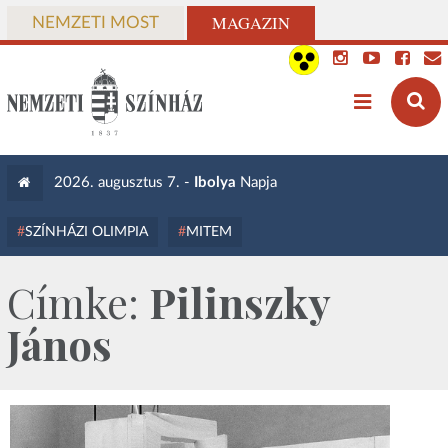
MAGAZIN
NEMZETI MOST
2026. augusztus 7. -
Ibolya
Napja
SZÍNHÁZI OLIMPIA
MITEM
Címke:
Pilinszky
János