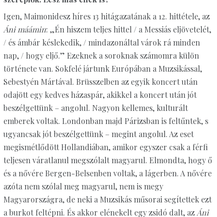
Igen, Maimonidesz híres 13 hitágazatának a 12. hittétele, az
Áni máámin
: „Én hiszem teljes hittel / a Messiás eljövetelét,
/ és ámbár késlekedik, / mindazonáltal várok rá minden
nap, / hogy eljő.” Ezeknek a soroknak számomra külön
története van. Sokfelé jártunk Európában a Muzsikással,
Sebestyén Mártával. Brüsszelben az egyik koncert után
odajött egy kedves házaspár, akikkel a koncert után jót
beszélgettünk – angolul. Nagyon kellemes, kulturált
emberek voltak. Londonban majd Párizsban is feltűntek, s
ugyancsak jót beszélgettünk – megint angolul. Az eset
megismétlődött Hollandiában, amikor egyszer csak a férfi
teljesen váratlanul megszólalt magyarul. Elmondta, hogy ő
és a nővére Bergen-Belsenben voltak, a lágerben. A nővére
azóta nem szólal meg magyarul, nem is megy
Magyarországra, de neki a Muzsikás műsorai segítettek ezt
a burkot feltépni. És akkor elénekelt egy zsidó dalt, az
Áni