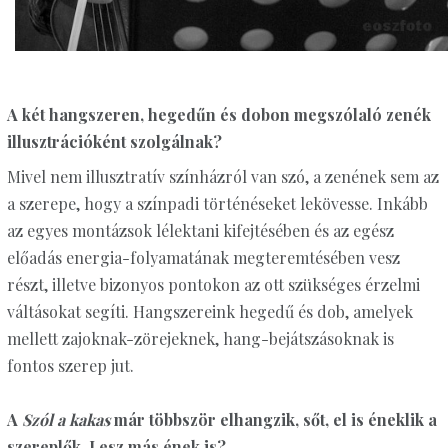
A két hangszeren, hegedűn és dobon megszólaló zenék
illusztrációként szolgálnak?
Mivel nem illusztratív színházról van szó, a zenének sem az
a szerepe, hogy a színpadi történéseket lekövesse. Inkább
az egyes montázsok lélektani kifejtésében és az egész
előadás energia-folyamatának megteremtésében vesz
részt, illetve bizonyos pontokon az ott szükséges érzelmi
váltásokat segíti. Hangszereink hegedű és dob, amelyek
mellett zajoknak-zörejeknek, hang-bejátszásoknak is
fontos szerep jut.
A
Szól a kakas
már többször elhangzik, sőt, el is éneklik a
szereplők. Lesz más ének is?