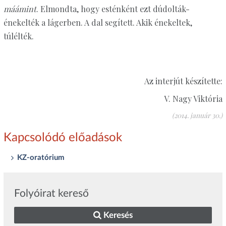
máámint
. Elmondta, hogy esténként ezt dúdolták-
énekelték a lágerben. A dal segített. Akik énekeltek,
túlélték.
Az interjút készítette:
V. Nagy Viktória
(2014. január 30.)
Kapcsolódó előadások
KZ-oratórium
Folyóirat kereső
Keresés