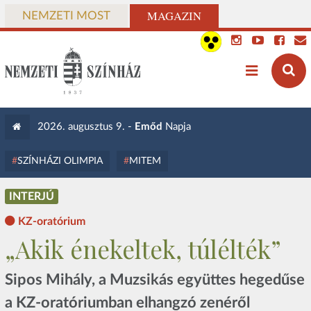
MAGAZIN
NEMZETI MOST
2026. augusztus 9. -
Emőd
Napja
SZÍNHÁZI OLIMPIA
MITEM
INTERJÚ
KZ-oratórium
„Akik énekeltek, túlélték”
Sipos Mihály, a Muzsikás együttes hegedűse
a KZ-oratóriumban elhangzó zenéről