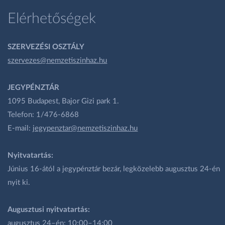
Elérhetőségek
SZERVEZÉSI OSZTÁLY
szervezes@nemzetiszinhaz.hu
JEGYPÉNZTÁR
1095 Budapest, Bajor Gizi park 1.
Telefon: 1/476-6868
E-mail:
jegypenztar@nemzetiszinhaz.hu
Nyitvatartás:
Június 16-ától a jegypénztár bezár, legközelebb augusztus 24-én
nyit ki.
Augusztusi nyitvatartás:
augusztus 24–én: 10:00–14:00