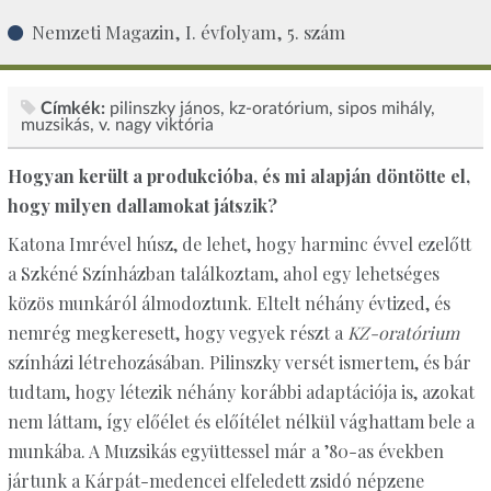
Nemzeti Magazin, I. évfolyam, 5. szám
Címkék:
pilinszky jános
kz-oratórium
sipos mihály
muzsikás
v. nagy viktória
Hogyan került a produkcióba, és mi alapján döntötte el,
hogy milyen dallamokat játszik?
Katona Imrével húsz, de lehet, hogy harminc évvel ezelőtt
a Szkéné Színházban találkoztam, ahol egy lehetséges
közös munkáról álmodoztunk. Eltelt néhány évtized, és
nemrég megkeresett, hogy vegyek részt a
KZ-oratórium
színházi létrehozásában. Pilinszky versét ismertem, és bár
tudtam, hogy létezik néhány korábbi adaptációja is, azokat
nem láttam, így előélet és előítélet nélkül vághattam bele a
munkába. A Muzsikás együttessel már a ’80-as években
jártunk a Kárpát-medencei elfeledett zsidó népzene