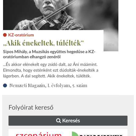
KZ-oratórium
„Akik énekeltek, túlélték”
Sipos Mihály, a Muzsikás együttes hegedűse a KZ-
oratóriumban elhangzó zenéről
...És akkor elénekelt egy zsidó dalt, az Áni máámint.
Elmondta, hogy esténként ezt dúdolták-énekelték a
lágerben. A dal segített. Akik énekeltek, túlélték.
Nemzeti Magazin, I. évfolyam, 5. szám
Folyóirat kereső
Keresés