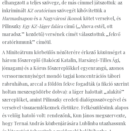
elhangzott a teljes szövege, de más címmel játszottuk: az
inkriminált
KZ oratórium
szövegét kibővítettük a
Harmadnapon
és a
Nagyvárosi ikonok
kötet verseivel, és
Pilinszky
Egy KZ-láger falára
című („Ahova estél, ott
maradsz.” kezdetű) versének címét választottuk „fekvő
oratóriumunk” címéül.
A Miniteátrum körbeülős nézőterére érkező közönséget a
három főszereplő (Bakóczi Katalin, Harsányi-Tilles Ági,
jómagam) és a Kórus főszereplőkkel egyenrangú, azonos
verssormennyiséget mondó tagjai koncentrációs tábori
rabruhában, arccal a földön fekve fogadták (a fikció szerint
holtan meszesgödörbe dobva): a láger halottait „alakító”
szereplőket, amint Pilinszky eredeti dialógusszövegével és
verseivel visszaemlékeznek életükre. Felkészülésünk alapos
és velőig hatoló volt: rendezőnk, Kun János megszervezte,
hogy Ternai András közbenjárására Lublinba utazhassunk