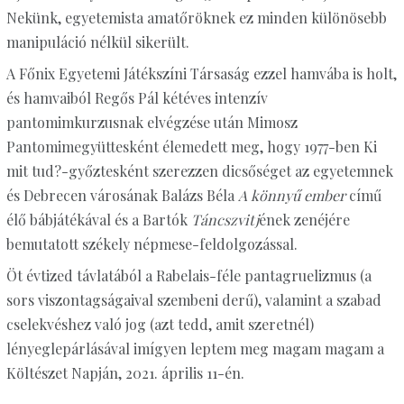
Nekünk, egyetemista amatőröknek ez minden különösebb
manipuláció nélkül sikerült.
A Főnix Egyetemi Játékszíni Társaság ezzel hamvába is holt,
és hamvaiból Regős Pál kétéves intenzív
pantomimkurzusnak elvégzése után Mimosz
Pantomimegyüttesként élemedett meg, hogy 1977-ben Ki
mit tud?-győztesként szerezzen dicsőséget az egyetemnek
és Debrecen városának Balázs Béla
A könnyű ember
című
élő bábjátékával és a Bartók
Táncszvitj
ének zenéjére
bemutatott székely népmese-feldolgozással.
Öt évtized távlatából a Rabelais-féle pantagruelizmus (a
sors viszontagságaival szembeni derű), valamint a szabad
cselekvéshez való jog (azt tedd, amit szeretnél)
lényeglepárlásával imígyen leptem meg magam magam a
Költészet Napján, 2021. április 11-én.