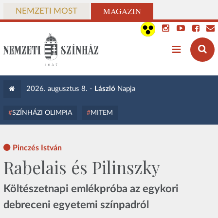
MAGAZIN
NEMZETI MOST
2026. augusztus 8. -
László
Napja
SZÍNHÁZI OLIMPIA
MITEM
Pinczés István
Rabelais és Pilinszky
Költészetnapi emlékpróba az egykori
debreceni egyetemi színpadról