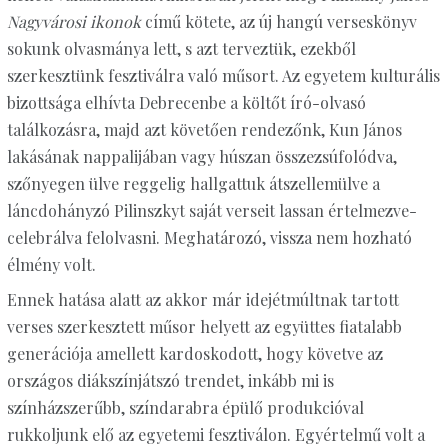
Nagyvárosi ikonok
című kötete, az új hangú verseskönyv
sokunk olvasmánya lett, s azt terveztük, ezekből
szerkesztünk fesztiválra való műsort. Az egyetem kulturális
bizottsága elhívta Debrecenbe a költőt író-olvasó
találkozásra, majd azt követően rendezőnk, Kun János
lakásának nappalijában vagy húszan összezsúfolódva,
szőnyegen ülve reggelig hallgattuk átszellemülve a
láncdohányzó Pilinszkyt saját verseit lassan értelmezve-
celebrálva felolvasni. Meghatározó, vissza nem hozható
élmény volt.
Ennek hatása alatt az akkor már idejétmúltnak tartott
verses szerkesztett műsor helyett az együttes fiatalabb
generációja amellett kardoskodott, hogy követve az
országos diákszínjátszó trendet, inkább mi is
színházszerűbb, színdarabra épülő produkcióval
rukkoljunk elő az egyetemi fesztiválon. Egyértelmű volt a