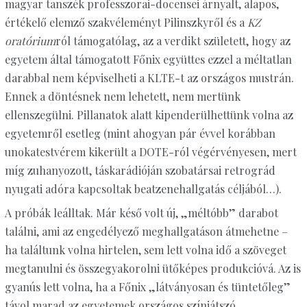
magyar tanszék professzorai-docensei árnyalt, alapos,
értékelő elemző szakvéleményt Pilinszkyről és a
KZ
oratórium
ról támogatólag, az a verdikt született, hogy az
egyetem által támogatott Főnix együttes ezzel a méltatlan
darabbal nem képviselheti a KLTE-t az országos mustrán.
Ennek a döntésnek nem lehetett, nem mertünk
ellenszegülni. Pillanatok alatt kipenderülhettünk volna az
egyetemről esetleg (mint ahogyan pár évvel korábban
unokatestvérem kikerült a DOTE-ról végérvényesen, mert
míg zuhanyozott, táskarádióján szobatársai retrográd
nyugati adóra kapcsoltak beatzenehallgatás céljából…).
A próbák leálltak. Már késő volt új, „méltóbb” darabot
találni, ami az engedélyező meghallgatáson átmehetne –
ha találtunk volna hirtelen, sem lett volna idő a szöveget
megtanulni és összegyakorolni ütőképes produkcióvá. Az is
gyanús lett volna, ha a Főnix „látványosan és tüntetőleg”
távol marad az egyetemek országos színjátszó