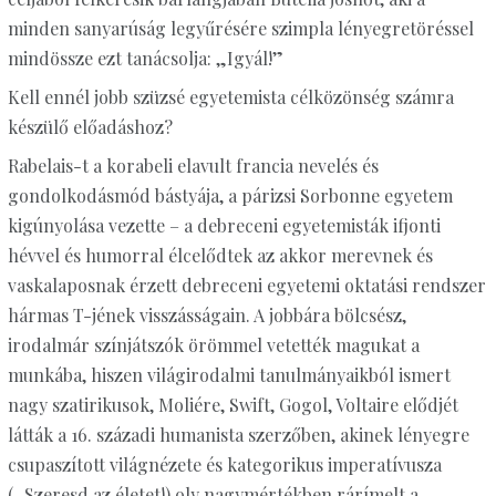
minden sanyarúság legyűrésére szimpla lényegretöréssel
mindössze ezt tanácsolja: „Igyál!”
Kell ennél jobb szüzsé egyetemista célközönség számra
készülő előadáshoz?
Rabelais-t a korabeli elavult francia nevelés és
gondolkodásmód bástyája, a párizsi Sorbonne egyetem
kigúnyolása vezette – a debreceni egyetemisták ifjonti
hévvel és humorral élcelődtek az akkor merevnek és
vaskalaposnak érzett debreceni egyetemi oktatási rendszer
hármas T-jének visszásságain. A jobbára bölcsész,
irodalmár színjátszók örömmel vetették magukat a
munkába, hiszen világirodalmi tanulmányaikból ismert
nagy szatirikusok, Moliére, Swift, Gogol, Voltaire elődjét
látták a 16. századi humanista szerzőben, akinek lényegre
csupaszított világnézete és kategorikus imperatívusza
(„Szeresd az életet!) oly nagymértékben rárímelt a