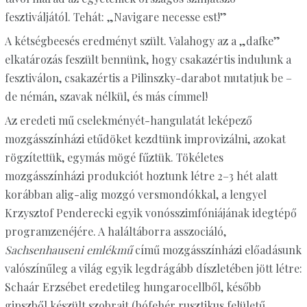
fesztiváljától. Tehát: „Navigare necesse est!”
A kétségbeesés eredményt szült. Valahogy az a „dafke”
elkatározás feszült bennünk, hogy csakazértis indulunk a
fesztiválon, csakazértis a Pilinszky-darabot mutatjuk be –
de némán, szavak nélkül, és más címmel!
Az eredeti mű cselekményét-hangulatát leképező
mozgásszínházi etűdöket kezdtünk improvizálni, azokat
rögzítettük, egymás mögé fűztük. Tökéletes
mozgásszínházi produkciót hoztunk létre 2–3 hét alatt
korábban alig-alig mozgó versmondókkal, a lengyel
Krzysztof Penderecki egyik vonósszimfóniájának idegtépő
programzenéjére. A haláltáborra asszociáló,
Sachsenhauseni emlékmű
című mozgásszínházi előadásunk
valószínűleg a világ egyik legdrágább díszletében jött létre:
Schaár Erzsébet eredetileg hungarocellből, később
gipszből készült szobrait (hófehér rusztikus felületű