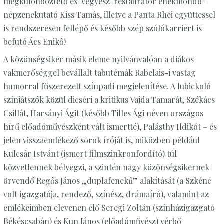
megkülönböztető ex-vegyész-restaurátor énekmondó-
népzenekutató Kiss Tamás, illetve a Panta Rhei együttessel
is rendszeresen fellépő és később szép szólókarriert is
befutó Ács Enikő!
A közönségsiker másik eleme nyilvánvalóan a diákos
vakmerőséggel bevállalt tabutémák Rabelais-i vastag
humorral fűszerezett színpadi megjelenítése. A lubickoló
színjátszók közül dicséri a kritikus Vajda Tamarát, Székács
Csillát, Harsányi Ágit (később Tilles Ági néven országos
hírű előadóművészként vált ismertté), Palásthy Ildikót – és
jelen visszaemlékező sorok íróját is, miközben például
Kulcsár Istvánt (ismert filmszinkronfordító) túl
közvetlennek bélyegzi, a szintén nagy közönségsikernek
örvendő Regős János „duplafenekű” alakítását (a Szkéné
volt igazgatója, rendező, színész, drámaíró), valamint az
emlékeimben elevenen élő Seregi Zoltán (színházigazgató
Békéscsabán) és Kun János (előadóművész) vérbő