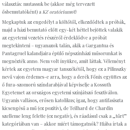
választás: mutassuk be (akkor még tervezett
ősbemutatóként) a
KZ oratórium
ot!
Megkaptuk az engedélyt a költőtől, elkezdődtek a próbák,
majd a házi bemutató előtt egy-két héttel bejöttek valakik
az egyetemi vezetés részéről érdeklődve a próbát
megtekinteni – ugyanazok talán, akik a Gargantua és
Pantagruel kalandjaira épülő népszínházi műsorunkat is
megnézték anno. Nem volt ínyükre, amit láttak. Véleményt
kértek az egyetem magyar tanszékétől, hogy ez a Pilinszky
nevű vajon érdemes-e arra, hogy a derék Főnix együttes az
ő fura-szomorú színdarabjával képviselje a Kossuth
Egyetemet az országos egyetemi színjátszó fesztiválon.
Ugyanis vallásos, erősen katolikus; igaz, hogy antifasiszta
kicsengésű a mű (ez pozitív), de Teilhard de Chardin
szelleme leng felette (ez negatív), és ráadásul csak a „tűrt”
kategóriában van – akkor miért támogatnók? Hiába írtak a