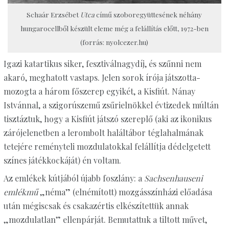
Schaár Erzsébet
Utca
című szoboregyüttesének néhány
hungarocellből készült eleme még a felállítás előtt, 1972-ben
(forrás: nyolcezer.hu)
Igazi katartikus siker, fesztiválnagydíj, és szűnni nem
akaró, meghatott vastaps. Jelen sorok írója játszotta-
mozogta a három főszerep egyikét, a Kisfiút. Nánay
Istvánnal, a szigorúszemű zsűrielnökkel évtizedek múltán
tisztáztuk, hogy a Kisfiút játszó szereplő (aki az ikonikus
zárójelenetben a lerombolt haláltábor téglahalmának
tetejére reményteli mozdulatokkal felállítja dédelgetett
színes játékkockáját) én voltam.
Az emlékek kútjából újabb foszlány: a
Sachsenhauseni
emlékmű
„néma” (elnémított) mozgásszínházi előadása
után mégiscsak és csakazértis elkészítettük annak
„mozdulatlan” ellenpárját. Bemutattuk a tiltott művet,