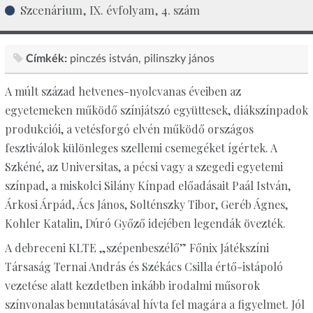
Szcenárium, IX. évfolyam, 4. szám
Címkék:
pinczés istván
pilinszky jános
A múlt század hetvenes-nyolcvanas éveiben az
egyetemeken működő színjátszó együttesek, diákszínpadok
produkciói, a vetésforgó elvén működő országos
fesztiválok különleges szellemi csemegéket ígértek. A
Szkéné, az Universitas, a pécsi vagy a szegedi egyetemi
színpad, a miskolci Silány Kínpad előadásait Paál István,
Árkosi Árpád, Ács János, Solténszky Tibor, Geréb Ágnes,
Kohler Katalin, Dúró Győző idejében legendák övezték.
A debreceni KLTE „szépenbeszélő” Főnix Játékszíni
Társaság Ternai András és Székács Csilla értő-istápoló
vezetése alatt kezdetben inkább irodalmi műsorok
színvonalas bemutatásával hívta fel magára a figyelmet. Jól