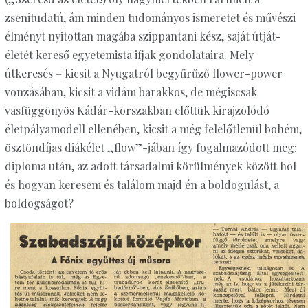
zsenitudatú, ám minden tudományos ismeretet és művészi
élményt nyitottan magába szippantani kész, saját útját-
életét kereső egyetemista ifjak gondolataira. Mely
útkeresés – kicsit a Nyugatról begyűrűző flower-power
vonzásában, kicsit a vidám barakkos, de mégiscsak
vasfüggönyös Kádár-korszakban előttük kirajzolódó
életpályamodell ellenében, kicsit a még felelőtlenül bohém,
ösztöndíjas diákélet „flow”-jában így fogalmazódott meg:
diploma után, az adott társadalmi körülmények között hol
és hogyan keresem és találom majd én a boldogulást, a
boldogságot?