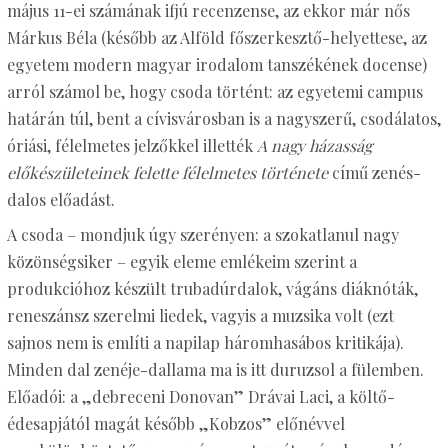
május 11-ei számának ifjú recenzense, az ekkor már nős
Márkus Béla (később az Alföld főszerkesztő-helyettese, az
egyetem modern magyar irodalom tanszékének docense)
arról számol be, hogy csoda történt: az egyetemi campus
határán túl, bent a cívisvárosban is a nagyszerű, csodálatos,
óriási, félelmetes jelzőkkel illették
A nagy házasság
előkészületeinek felette félelmetes története
című zenés-
dalos előadást.
A csoda – mondjuk úgy szerényen: a szokatlanul nagy
közönségsiker – egyik eleme emlékeim szerint a
produkcióhoz készült trubadúrdalok, vágáns diáknóták,
reneszánsz szerelmi liedek, vagyis a muzsika volt (ezt
sajnos nem is említi a napilap háromhasábos kritikája).
Minden dal zenéje-dallama ma is itt duruzsol a fülemben.
Előadói: a „debreceni Donovan” Drávai Laci, a költő-
édesapjától magát később „Kobzos” előnévvel