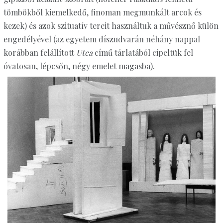
tömbökből kiemelkedő, finoman megmunkált arcok és
kezek) és azok szituatív tereit használtuk a művésznő külön
engedélyével (az egyetem díszudvarán néhány nappal
korábban felállított
Utca
című tárlatából cipeltük fel
óvatosan, lépcsőn, négy emelet magasba).