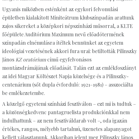
Ugyanis miközben esténként az egykori felvonulási
épületben kialakított Miniteátrum klubszínpadán arattunk
zajos sikereket a középkori népszínházi műsorral, a KLTE
főépülete Auditórium Maximum nevű előadótermének
színpadán elnémulásra ítéltek bennünket az egyetem
ideológiai vezetésének akkori fura urai: betiltották Pilinszky
János
KZ oratórium
című egyfelvonásos
montázsdrámájának előadását. Talán ezt az emlékfoszlányt
az idei Magyar Költészet Napja közelsége és a Pilinszky-
centenárium (sőt dupla évforduló: 1921–1981) – asszociálta
be emlékezetembe.
A közelgő egyetemi színházi fesztiválon – ezt mi is tudtuk –
a közönségkedvenc pantagruelista produkciónkkal nem
indulhattunk – az nem fesztiváldarab volt –, oda igazán
értékes, rangos, mélyebb tartalmú, üzenetes alapanyagot
kellett választanunk. Akkoriban jelent meg Pilinszky János