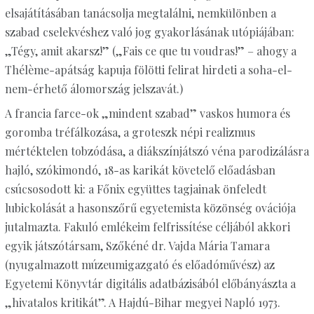
elsajátításában tanácsolja megtalálni, nemkülönben a
szabad cselekvéshez való jog gyakorlásának utópiájában:
„Tégy, amit akarsz!” („Fais ce que tu voudras!” – ahogy a
Thélème-apátság kapuja fölötti felirat hirdeti a soha-el-
nem-érhető álomország jelszavát.)
A francia farce-ok „mindent szabad” vaskos humora és
goromba tréfálkozása, a groteszk népi realizmus
mértéktelen tobzódása, a diákszínjátszó véna parodizálásra
hajló, szókimondó, 18-as karikát követelő előadásban
csúcsosodott ki: a Főnix együttes tagjainak önfeledt
lubickolását a hasonszőrű egyetemista közönség ovációja
jutalmazta. Fakuló emlékeim felfrissítése céljából akkori
egyik játszótársam, Szőkéné dr. Vajda Mária Tamara
(nyugalmazott múzeumigazgató és előadóművész) az
Egyetemi Könyvtár digitális adatbázisából előbányászta a
„hivatalos kritikát”. A Hajdú-Bihar megyei Napló 1973.