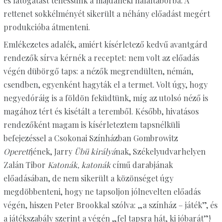
és látogatást tehessünk a majdaneki haláltáborba. A
rettenet sokkélményét sikerült a néhány előadást megért
produkcióba átmenteni.
Emlékezetes adalék, amiért kísérletező kedvű avantgárd
rendezők sírva kérnék a receptet: nem volt az előadás
végén dübörgő taps: a nézők megrendülten, némán,
csendben, egyenként hagyták el a termet. Volt úgy, hogy
negyedóráig is a földön feküdtünk, míg az utolsó néző is
magához tért és kisétált a teremből. Később, hivatásos
rendezőként magam is kísérleteztem tapsnélküli
befejezéssel a Csokonai Színházban Gombrowitz
Operett
jének, Jarry
Übü királyá
nak, Székelyudvarhelyen
Zalán Tibor
Katonák, katonák
című darabjának
előadásában, de nem sikerült a közönséget úgy
megdöbbenteni, hogy ne tapsoljon jólnevelten előadás
végén, hiszen Peter Brookkal szólva: „a színház – játék”, és
a játékszabály szerint a végén „fel tapsra hát, ki jóbarát”!