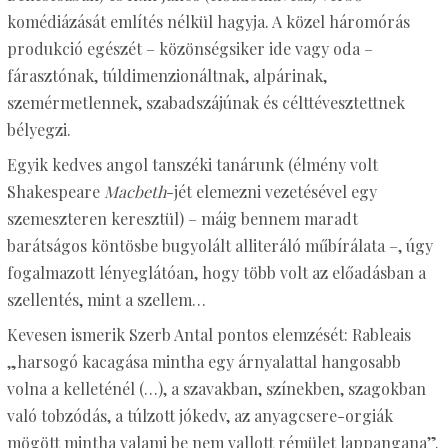
komédiázását említés nélkül hagyja. A közel háromórás
produkció egészét – közönségsiker ide vagy oda –
fárasztónak, túldimenzionáltnak, alpárinak,
szemérmetlennek, szabadszájúnak és célttévesztettnek
bélyegzi.
Egyik kedves angol tanszéki tanárunk (élmény volt
Shakespeare
Macbeth
-jét elemezni vezetésével egy
szemeszteren keresztül) – máig bennem maradt
barátságos köntösbe bugyolált alliteráló műbírálata –, úgy
fogalmazott lényeglátóan, hogy több volt az előadásban a
szellentés, mint a szellem…
Kevesen ismerik Szerb Antal pontos elemzését: Rableais
„harsogó kacagása mintha egy árnyalattal hangosabb
volna a kelleténél (…), a szavakban, színekben, szagokban
való tobzódás, a túlzott jókedv, az anyagcsere-orgiák
mögött mintha valami be nem vallott rémület lappangana”.