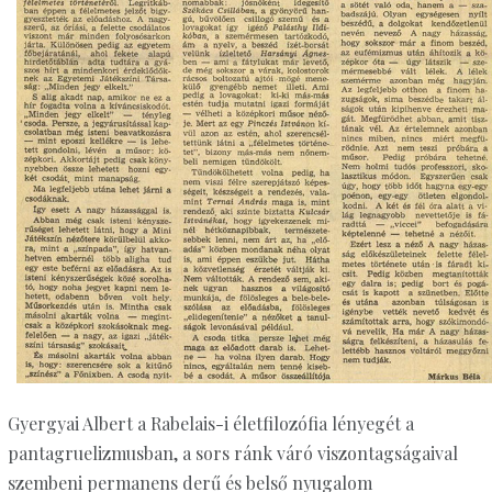
Gyergyai Albert a Rabelais-i életfilozófia lényegét a
pantagruelizmusban, a sors ránk váró viszontagságaival
szembeni permanens derű és belső nyugalom