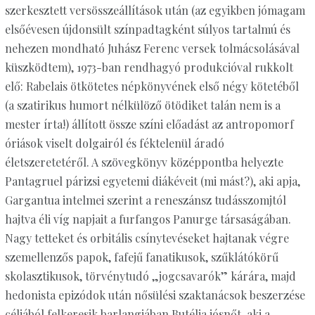
szerkesztett versösszeállítások után (az egyikben jómagam
elsőévesen újdonsült színpadtagként súlyos tartalmú és
nehezen mondható Juhász Ferenc versek tolmácsolásával
küszködtem), 1973-ban rendhagyó produkcióval rukkolt
elő: Rabelais ötkötetes népkönyvének első négy kötetéből
(a szatirikus humort nélkülöző ötödiket talán nem is a
mester írta!) állított össze színi előadást az antropomorf
óriások viselt dolgairól és féktelenül áradó
életszeretetéről. A szövegkönyv középpontba helyezte
Pantagruel párizsi egyetemi diákéveit (mi mást?), aki apja,
Gargantua intelmei szerint a reneszánsz tudásszomjtól
hajtva éli víg napjait a furfangos Panurge társaságában.
Nagy tetteket és orbitális csínytevéseket hajtanak végre
szemellenzős papok, fafejű fanatikusok, szűklátókörű
skolasztikusok, törvénytudó „jogcsavarók” kárára, majd
hedonista epizódok után nősülési szaktanácsok beszerzése
céljából felkeresik barlangjában Butélia jósnőt, aki a