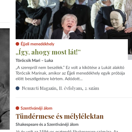
Éjjeli menedékhely
„Így, ahogy most lát!”
Törőcsik Mari – Luka
„A szerepről nem beszélek.” Ez volt a kikötése a Lukát alakító
Törőcsik Marinak, amikor az Éjjeli menedékhely egyik próbája
előtt beszélgetésre kértem. Adódott...
Nemzeti Magazin, II. évfolyam, 2. szám
Szentivánéji álom
Tündérmese és mélylélektan
Shakespeare és a Szentivánéji álom