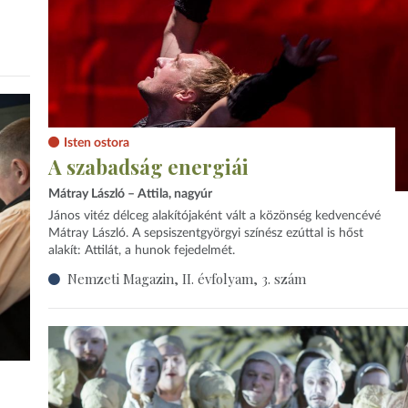
Isten ostora
A szabadság energiái
Mátray László – Attila, nagyúr
János vitéz délceg alakítójaként vált a közönség kedvencévé
Mátray László. A sepsiszentgyörgyi színész ezúttal is hőst
alakít: Attilát, a hunok fejedelmét.
Nemzeti Magazin, II. évfolyam, 3. szám