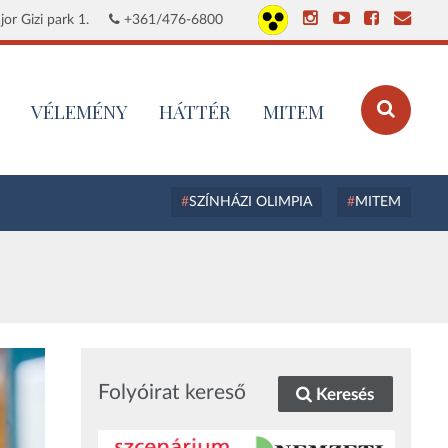
or Gizi park 1.
+361/476-6800
VÉLEMÉNY
HÁTTÉR
MITEM
SZÍNHÁZI OLIMPIA
MITEM
Folyóirat kereső
Keresés