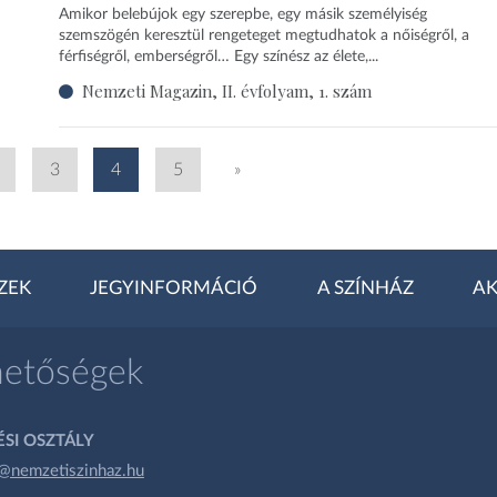
Amikor belebújok egy szerepbe, egy másik személyiség
szemszögén keresztül rengeteget megtudhatok a nőiségről, a
férfiségről, emberségről… Egy színész az élete,...
Nemzeti Magazin, II. évfolyam, 1. szám
3
4
5
»
ZEK
JEGYINFORMÁCIÓ
A SZÍNHÁZ
AK
hetőségek
SI OSZTÁLY
@nemzetiszinhaz.hu