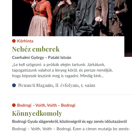
Körhinta
Nehéz emberek
Cserhalmi György – Pataki István
„Le kell szögezni: a próbák elején tartunk. Járkálunk,
tapogatózunk valahol a lényeg körül, és persze reméljük,
hogy képesek leszünk meg is ragadni. Mindig kínk...
Nemzeti Magazin, II. évfolyam, 5. szám
Bodrogi – Voith, Voith – Bodrogi
Könnyedkomoly
Bodrogi Gyula slágerekről, közönségről és egy zenés időutazásról
Bodrogi – Voith, Voith – Bodrogi. Ezen a címen mutatja be zenés-