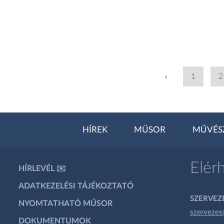
«
1
2
HÍREK
MŰSOR
MŰVÉS
Elér
HÍRLEVÉL ✉️
ADATKEZELÉSI TÁJÉKOZTATÓ
SZERVEZÉ
NYOMTATHATÓ MŰSOR
szervezes
DOKUMENTUMOK