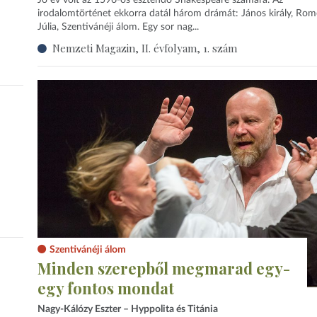
Jó év volt az 1596-os esztendő Shakespeare számára. Az
irodalomtörténet ekkorra datál három drámát: János király, Rom
Júlia, Szentivánéji álom. Egy sor nag...
Nemzeti Magazin, II. évfolyam, 1. szám
Szentivánéji álom
Minden szerepből megmarad egy-
egy fontos mondat
Nagy-Kálózy Eszter – Hyppolita és Titánia