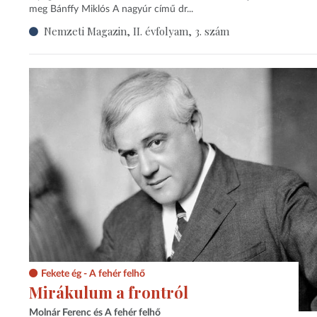
meg Bánffy Miklós A nagyúr című dr...
Nemzeti Magazin, II. évfolyam, 3. szám
Fekete ég - A fehér felhő
Mirákulum a frontról
Molnár Ferenc és A fehér felhő