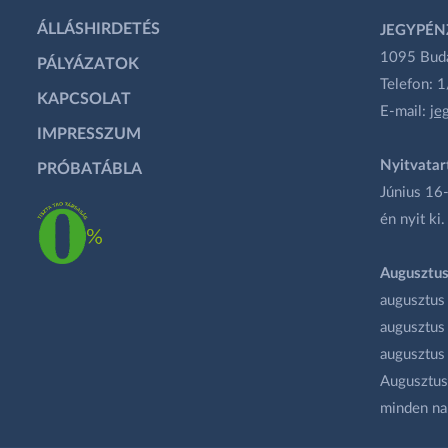
ÁLLÁSHIRDETÉS
JEGYPÉN
1095 Budap
PÁLYÁZATOK
Telefon: 
KAPCSOLAT
E-mail:
je
IMPRESSZUM
Nyitvatar
PRÓBATÁBLA
Június 16-
én nyit ki.
Augusztus
augusztus
augusztus
augusztus
Augusztus 
minden na