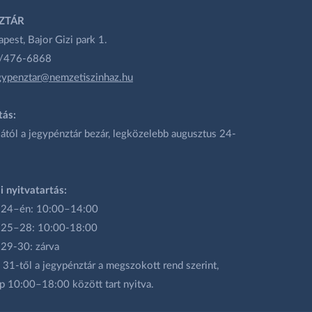
ZTÁR
est, Bajor Gizi park 1.
1/476-6868
gypenztar@nemzetiszinhaz.hu
tás:
ától a jegypénztár bezár, legközelebb augusztus 24-
i nyitvatartás:
 24–én: 10:00–14:00
 25–28: 10:00-18:00
 29-30: zárva
31-től a jegypénztár a megszokott rend szerint,
p 10:00–18:00 között tart nyitva.