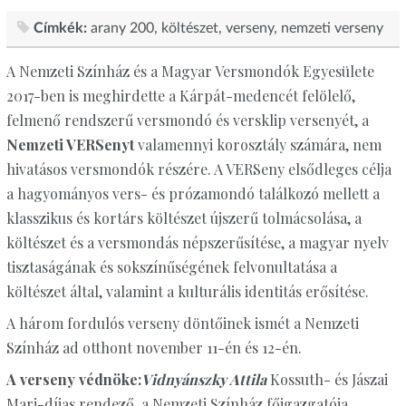
Címkék:
arany 200
költészet
verseny
nemzeti verseny
A Nemzeti Színház és a Magyar Versmondók Egyesülete
2017-ben is meghirdette a Kárpát-medencét felölelő,
felmenő rendszerű versmondó és versklip versenyét, a
Nemzeti VERSenyt
valamennyi korosztály számára, nem
hivatásos versmondók részére. A VERSeny elsődleges célja
a hagyományos vers- és prózamondó találkozó mellett a
klasszikus és kortárs költészet újszerű tolmácsolása, a
költészet és a versmondás népszerűsítése, a magyar nyelv
tisztaságának és sokszínűségének felvonultatása a
költészet által, valamint a kulturális identitás erősítése.
A három fordulós verseny döntőinek ismét a Nemzeti
Színház ad otthont november 11-én és 12-én.
A verseny védnöke:
Vidnyánszky Attila
Kossuth- és Jászai
Mari-díjas rendező, a Nemzeti Színház főigazgatója.