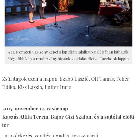
A II. Nemzeti VERseny képei a lap alján található galériában láthatók.
Még több kép a rendezvény hivatalos oldalán illetve Facebook lapján.
Zsűritagok ezen a napon: Szabó László, Olt Tamás, Fehér
Ildikó, Kiss László, Lutter Imre
2017. november 12. vasárnap
Kaszás Attila Terem, Bajor Gizi Szalon, és a sajtófal előtti
tér
9:30 érkezés, vendégfogadás, regisztráció