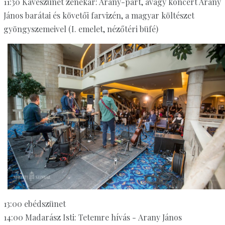
11:30 Kávészünet zenekar: Arany-part, avagy koncert Arany
János barátai és követői farvizén, a magyar költészet
gyöngyszemeivel (I. emelet, nézőtéri büfé)
13:00 ebédszünet
14:00 Madarász Isti: Tetemre hívás - Arany János