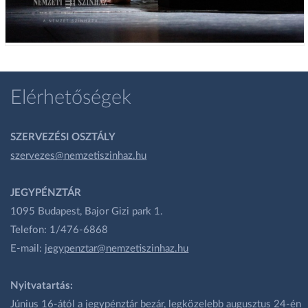
Elérhetőségek
SZERVEZÉSI OSZTÁLY
szervezes@nemzetiszinhaz.hu
JEGYPÉNZTÁR
1095 Budapest, Bajor Gizi park 1.
Telefon: 1/476-6868
E-mail:
jegypenztar@nemzetiszinhaz.hu
Nyitvatartás:
Június 16-ától a jegypénztár bezár, legközelebb augusztus 24-én