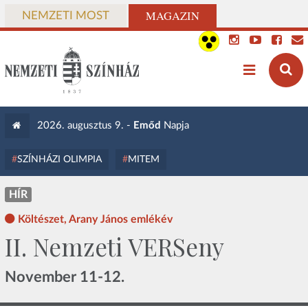
MAGAZIN
NEMZETI MOST
2026. augusztus 9. -
Emőd
Napja
SZÍNHÁZI OLIMPIA
MITEM
HÍR
Költészet, Arany János emlékév
II. Nemzeti VERSeny
November 11-12.