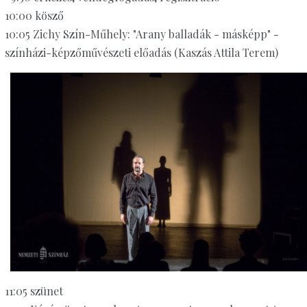
10:00 kösző
10:05 Zichy Szín-Műhely: "Arany balladák - másképp" -
színházi-képzőművészeti előadás (Kaszás Attila Terem)
11:05 szünet