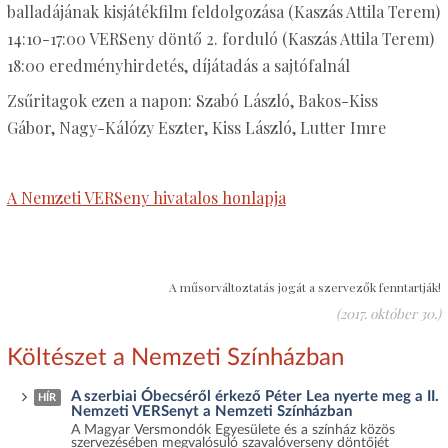
balladájának kisjátékfilm feldolgozása (Kaszás Attila Terem)
14:10-17:00 VERSeny döntő 2. forduló (Kaszás Attila Terem)
18:00 eredményhirdetés, díjátadás a sajtófalnál
Zsűritagok ezen a napon: Szabó László, Bakos-Kiss
Gábor, Nagy-Kálózy Eszter, Kiss László, Lutter Imre
A Nemzeti VERSeny hivatalos honlapja
A műsorváltoztatás jogát a szervezők fenntartják!
(2017. október 30.)
Költészet a Nemzeti Színházban
A szerbiai Óbecséről érkező Péter Lea nyerte meg a II.
HÍR
Nemzeti VERSenyt a Nemzeti Színházban
A Magyar Versmondók Egyesülete és a színház közös
szervezésében megvalósuló szavalóverseny döntőjét