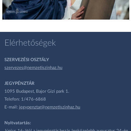
Elérhetőségek
SZERVEZÉSI OSZTÁLY
szervezes@nemzetiszinhaz.hu
JEGYPÉNZTÁR
1095 Budapest, Bajor Gizi park 1.
Telefon: 1/476-6868
E-mail:
jegypenztar@nemzetiszinhaz.hu
Nyitvatartás:
Június 16-ától a jegypénztár bezár, legközelebb augusztus 24-én