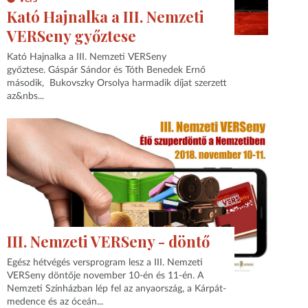
Kató Hajnalka a III. Nemzeti
VERSeny győztese
Kató Hajnalka a III. Nemzeti VERSeny
győztese. Gáspár Sándor és Tóth Benedek Ernő
második, Bukovszky Orsolya harmadik díjat szerzett
az&nbs...
III. Nemzeti VERSeny - döntő
Egész hétvégés versprogram lesz a III. Nemzeti
VERSeny döntője november 10-én és 11-én. A
Nemzeti Színházban lép fel az anyaország, a Kárpát-
medence és az óceán...