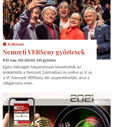
Költészet
Nemzeti VERSeny győztesek
Két nap, két döntő, két győztes
Egész hétvégén folyamatosan követhették az
érdeklődők a Nemzeti Színházban és online az V. és
a VI. Nemzeti VERSeny élő szuperdöntőjét, ahol a
világjárvány miat...