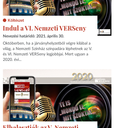
Költészet
Indul a VI. Nemzeti VERSeny
Nevezési határidő: 2021. április 30.
Októberben, ha a járványhelyzetből végre kilábal a
világ, a Nemzeti Színház színpadára léphetnek az V.
és VI. Nemzeti VERSeny legjobbjai. Mert ugyan a
2020. évi...
Elhalasztják az V. Nemzeti