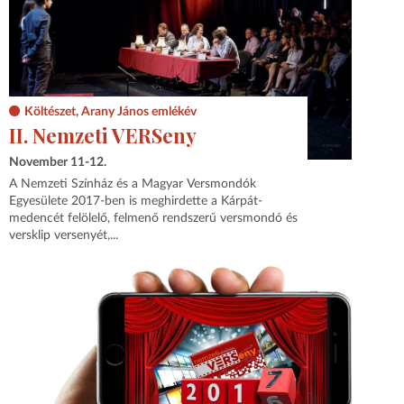
Költészet, Arany János emlékév
II. Nemzeti VERSeny
November 11-12.
A Nemzeti Színház és a Magyar Versmondók
Egyesülete 2017-ben is meghirdette a Kárpát-
medencét felölelő, felmenő rendszerű versmondó és
versklip versenyét,...