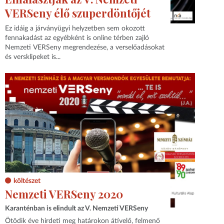
VERSeny élő szuperdöntőjét
Ez idáig a járványügyi helyzetben sem okozott
fennakadást az egyébként is online térben zajló
Nemzeti VERSeny megrendezése, a verselőadásokat
és versklipeket is...
költészet
Nemzeti VERSeny 2020
Karanténban is elindult az V. Nemzeti VERSeny
Ötödik éve hirdeti meg határokon átívelő, felmenő