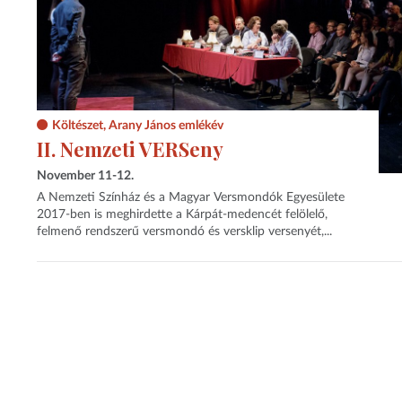
Költészet, Arany János emlékév
II. Nemzeti VERSeny
November 11-12.
A Nemzeti Színház és a Magyar Versmondók Egyesülete
2017-ben is meghirdette a Kárpát-medencét felölelő,
felmenő rendszerű versmondó és versklip versenyét,...