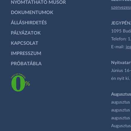
NYOMTATHATÓ MŰSOR
szervezes
DOKUMENTUMOK
ÁLLÁSHIRDETÉS
JEGYPÉN
1095 Budap
PÁLYÁZATOK
Telefon: 
KAPCSOLAT
E-mail:
je
IMPRESSZUM
Nyitvatar
PRÓBATÁBLA
Június 16-
én nyit ki.
Augusztus
augusztus
augusztus
augusztus
Augusztus 