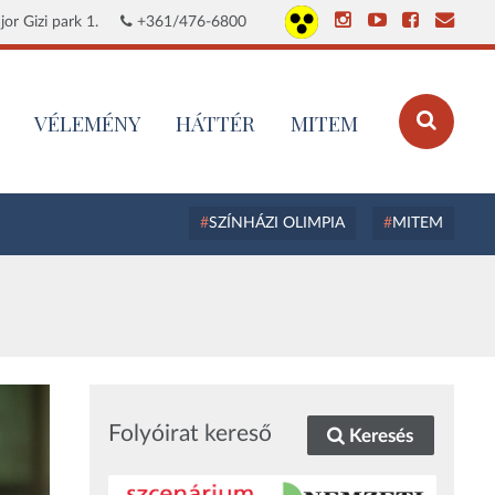
or Gizi park 1.
+361/476-6800
VÉLEMÉNY
HÁTTÉR
MITEM
SZÍNHÁZI OLIMPIA
MITEM
Folyóirat kereső
Keresés