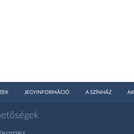
ZEK
JEGYINFORMÁCIÓ
A SZÍNHÁZ
AK
hetőségek
SI OSZTÁLY