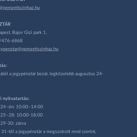
@nemzetiszinhaz.hu
ZTÁR
est, Bajor Gizi park 1.
1/476-6868
gypenztar@nemzetiszinhaz.hu
tás:
ától a jegypénztár bezár, legközelebb augusztus 24-
i nyitvatartás:
 24–én: 10:00–14:00
 25–28: 10:00-18:00
 29-30: zárva
31-től a jegypénztár a megszokott rend szerint,