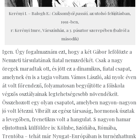
Kerényi I. – Balogh E.:
Csíksomlyói passió
, az utolsó felújításban,
1991-ben,
r: Kerényi Imre, Várszínház, a 3. pásztor szerepében (balról a
második)
Igen. Úgy fogalmaznám ezt, hogy a két Gábor lefölözte a
Nemzeti társulatának fiatal nemzedékét. Csak a nagy
öregek maradtak ott, és jött ez a dinamikus, fiatal csapat,
amelynek én is a tagja voltam. Vámos László, aki nyolc éven
át volt főrendező, folyamatosan begyűjtötte a főiskola
végzős osztályainak legtehetségesebb növendékeit.
Összehozott egy olyan csapatot, amelyben nagyon-nagyon
jó volt létezni. Vibrált az egész társaság, hormonok úsztak
a levegőben, frenetikus volt a hangulat. S nagyon hamar
eljutottunk külföldre is: Kölnbe, Szófiába, Rómába,
Trentóba – tehát már Nyugat-Európában is turnézhattunk