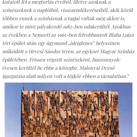
kutatott fel a megtorlás éveiből, illetve azoknak a
színészeknek a naplóiból, visszaemlékezéseiből, akik közül
többen ennek a színháznak a tagjai voltak még akkor is,
amikor te mint pályakezdő 1982-ben odakerültél. Azokban
az években a Nemzeti az 1965-ben felrobbantott Blaha Lujza
téri épület után egy úgymond „ideiglenes” helyszínen
működött a Hevesi Sándor téren, az egykori Magyar Színház
épületében. Frissen végzett színészként, huszonnyolc
évesen kerültél be ebbe a közegbe. Malonyai Dezső
igazgatása alatt milyen volt a légkör ebben a társulatban?