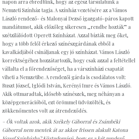
napon arra ébredtünk, hogy az egész társulatunk a
Nemzeti Színház tagja. A színház vezetésére az a Vámos
László rendező- és Malonyai Dezső igazgató-páros kapott
mandátumot, akik előzőleg sikeresen „rendbe hozták” a
szétzilálódott Operett Színházat. Azzal bízták meg őket,
hogy a több felől érkező színészgárdának ebből a
kavalkádjából csináljanak egy jó színházat. Vámos László
korrektségéhez hozzátartozik, hogy csak azzal a feltétellel
vállalta el a főrendezőséget, ha a várszínházi csapatát
viheti a Nemzetibe. A rendezői gárda is csodálatos volt:
Ruszt József, Iglódi István, Kerényi Imre és Vámos László.
Akik ottmaradtak, idősebb színészek, meg néhányan a
középgenerációból, ezt örömmel üdvözölték, és
zökkenőmentes volt az átrendeződés.
– Ők voltak azok, akik Székely Gáborral és Zsámbéki
Gáborral nem mentek át az akkor frissen alakult Katona
József Színházba? Köztudomású, hogy ez a két rendező