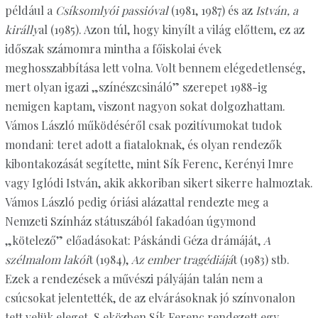
például a
Csíksomlyói passióval
(1981, 1987) és az
István, a
királly
al (1985). Azon túl, hogy kinyílt a világ előttem, ez az
időszak számomra mintha a főiskolai évek
meghosszabbítása lett volna. Volt bennem elégedetlenség,
mert olyan igazi „színészcsináló” szerepet 1988-ig
nemigen kaptam, viszont nagyon sokat dolgozhattam.
Vámos László működéséről csak pozitívumokat tudok
mondani: teret adott a fiataloknak, és olyan rendezők
kibontakozását segítette, mint Sík Ferenc, Kerényi Imre
vagy Iglódi István, akik akkoriban sikert sikerre halmoztak.
Vámos László pedig óriási alázattal rendezte meg a
Nemzeti Színház státuszából fakadóan úgymond
„kötelező” előadásokat: Páskándi Géza drámáját,
A
szélmalom lakói
t (1984),
Az ember tragédiájá
t (1983) stb.
Ezek a rendezések a művészi pályáján talán nem a
csúcsokat jelentették, de az elvárásoknak jó színvonalon
tett velük eleget. S eközben Sík Ferenc rendezett egy