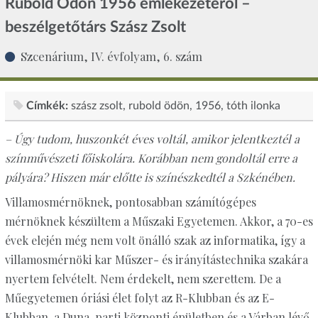
Rubold Ödön 1956 emlékezetéről –
beszélgetőtárs Szász Zsolt
Szcenárium, IV. évfolyam, 6. szám
Címkék:
szász zsolt
rubold ödön
1956
tóth ilonka
– Úgy tudom, huszonkét éves voltál, amikor jelentkeztél a
színművészeti főiskolára. Korábban nem gondoltál erre a
pályára? Hiszen már előtte is színészkedtél a Szkénében.
Villamosmérnöknek, pontosabban számítógépes
mérnöknek készültem a Műszaki Egyetemen. Akkor, a 70-es
évek elején még nem volt önálló szak az informatika, így a
villamosmérnöki kar Műszer- és irányítástechnika szakára
nyertem felvételt. Nem érdekelt, nem szerettem. De a
Műegyetemen óriási élet folyt az R-Klubban és az E-
Klubban, a Duna-parti központi épületben és a Várban lévő