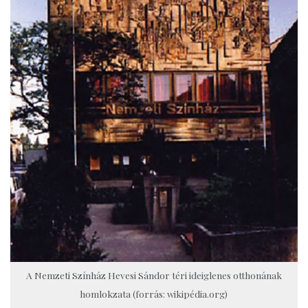
A Nemzeti Színház Hevesi Sándor téri ideiglenes otthonának
homlokzata (forrás: wikipédia.org)