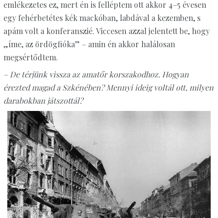
emlékezetes ez, mert én is felléptem ott akkor 4–5 évesen
egy fehérbetétes kék mackóban, labdával a kezemben, s
apám volt a konferanszié. Viccesen azzal jelentett be, hogy
„íme, az ördögfióka” – amin én akkor halálosan
megsértődtem.
– De térjünk vissza az amatőr korszakodhoz. Hogyan
érezted magad a Szkénében? Mennyi ideig voltál ott, milyen
darabokban játszottál?