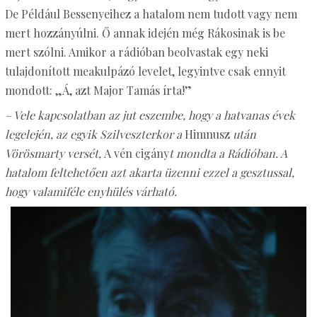
De Például Bessenyeihez a hatalom nem tudott vagy nem
mert hozzányúlni. Ő annak idején még Rákosinak is be
mert szólni. Amikor a rádióban beolvastak egy neki
tulajdonított meakulpázó levelet, legyintve csak ennyit
mondott: „Á, azt Major Tamás írta!”
– Vele kapcsolatban az jut eszembe, hogy a hatvanas évek
legelején, az egyik Szilveszterkor a
Himnusz
után
Vörösmarty versét,
A vén cigány
t mondta a Rádióban. A
hatalom feltehetően azt akarta üzenni ezzel a gesztussal,
hogy valamiféle enyhülés várható.