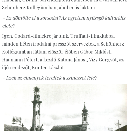
Schönherz Kollégiumban, ahol én is laktam.
– Ez döntötte el a sorsodat? Az egyetem nyüzsgő kulturális
élete?
Igen. Godard-filmekre jártunk, Truffaut-filmklubba,
minden héten irodalmi presszót szerveztek, a Schönherz
Kollégiumban láttam először élőben Gábor Miklóst,
Haumann Pétert, a kezdő Katona Jánost, Vizy Görgyöt, az
ifjú rendezőt, Konter Lászlót.
– Ezek az élmények tereltek a színészet felé?