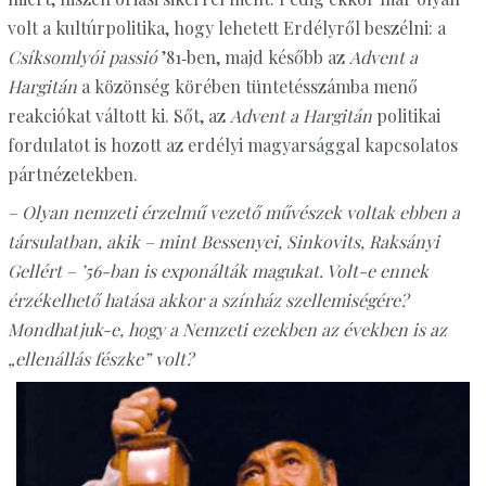
volt a kultúrpolitika, hogy lehetett Erdélyről beszélni: a
Csíksomlyói passió
’81‑ben, majd később az
Advent a
Hargitán
a közönség körében tüntetésszámba menő
reakciókat váltott ki. Sőt, az
Advent a Hargitán
politikai
fordulatot is hozott az erdélyi magyarsággal kapcsolatos
pártnézetekben.
– Olyan nemzeti érzelmű vezető művészek voltak ebben a
társulatban, akik – mint Bessenyei, Sinkovits, Raksányi
Gellért – ’56-ban is exponálták magukat. Volt-e ennek
érzékelhető hatása akkor a színház szellemiségére?
Mondhatjuk-e, hogy a Nemzeti ezekben az években is az
„ellenállás fészke” volt?