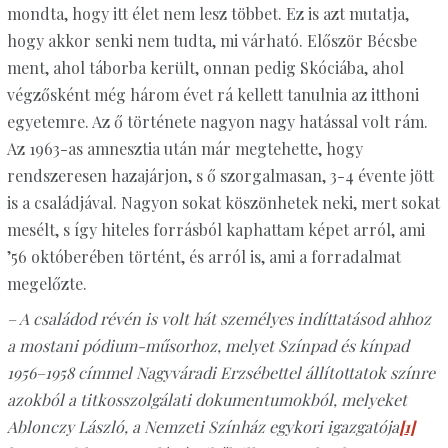
mondta, hogy itt élet nem lesz többet. Ez is azt mutatja,
hogy akkor senki nem tudta, mi várható. Először Bécsbe
ment, ahol táborba került, onnan pedig Skóciába, ahol
végzősként még három évet rá kellett tanulnia az itthoni
egyetemre. Az ő története nagyon nagy hatással volt rám.
Az 1963-as amnesztia után már megtehette, hogy
rendszeresen hazajárjon, s ő szorgalmasan, 3-4 évente jött
is a családjával. Nagyon sokat köszönhetek neki, mert sokat
mesélt, s így hiteles forrásból kaphattam képet arról, ami
’56 októberében történt, és arról is, ami a forradalmat
megelőzte.
– A családod révén is volt hát személyes indíttatásod ahhoz
a mostani pódium-műsorhoz, melyet Színpad és kínpad
1956–1958 címmel Nagyváradi Erzsébettel állítottatok színre
azokból a titkosszolgálati dokumentumokból, melyeket
Ablonczy László, a Nemzeti Színház egykori igazgatója
[1]