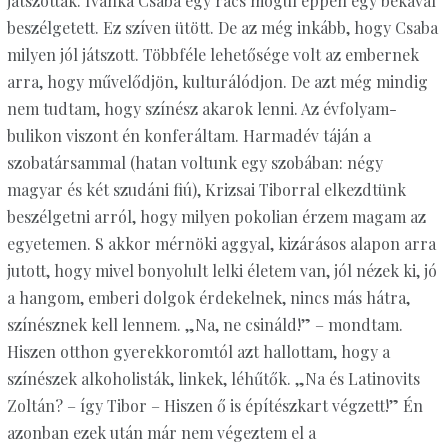
játszottak. Ivánka Csaba egy rács mögül éppen egy békával
beszélgetett. Ez szíven ütött. De az még inkább, hogy Csaba
milyen jól játszott. Többféle lehetősége volt az embernek
arra, hogy művelődjön, kulturálódjon. De azt még mindig
nem tudtam, hogy színész akarok lenni. Az évfolyam-
bulikon viszont én konferáltam. Harmadév táján a
szobatársammal (hatan voltunk egy szobában: négy
magyar és két szudáni fiú), Krizsai Tiborral elkezdtünk
beszélgetni arról, hogy milyen pokolian érzem magam az
egyetemen. S akkor mérnöki aggyal, kizárásos alapon arra
jutott, hogy mivel bonyolult lelki életem van, jól nézek ki, jó
a hangom, emberi dolgok érdekelnek, nincs más hátra,
színésznek kell lennem. „Na, ne csináld!” – mondtam.
Hiszen otthon gyerekkoromtól azt hallottam, hogy a
színészek alkoholisták, linkek, léhűtők. „Na és Latinovits
Zoltán? – így Tibor – Hiszen ő is építészkart végzett!” Én
azonban ezek után már nem végeztem el a