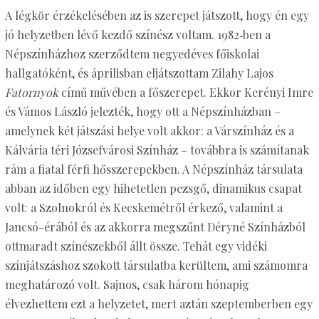
A légkör érzékelésében az is szerepet játszott, hogy én egy
jó helyzetben lévő kezdő színész voltam. 1982‑ben a
Népszínházhoz szerződtem negyedéves főiskolai
hallgatóként, és áprilisban eljátszottam Zilahy Lajos
Fatornyok
című művében a főszerepet. Ekkor Kerényi Imre
és Vámos László jelezték, hogy ott a Népszínházban –
amelynek két játszási helye volt akkor: a Várszínház és a
Kálvária téri Józsefvárosi Színház – továbbra is számítanak
rám a fiatal férfi hősszerepekben. A Népszínház társulata
abban az időben egy hihetetlen pezsgő, dinamikus csapat
volt: a Szolnokról és Kecskemétről érkező, valamint a
Jancsó-érából és az akkorra megszűnt Déryné Színházból
ottmaradt színészekből állt össze. Tehát egy vidéki
színjátszáshoz szokott társulatba kerültem, ami számomra
meghatározó volt. Sajnos, csak három hónapig
élvezhettem ezt a helyzetet, mert aztán szeptemberben egy