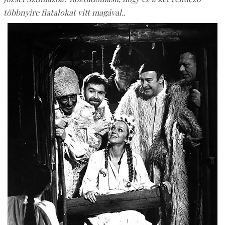
többnyire fiatalokat vitt magával..