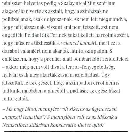
miniszter helyettes pedig a Szalay utcai Minisztérium
alagsorában verte az asztalt, hogy a színházak ne
politizáljanak, csak dolgozzanak. Az nem lett megmondva,
hogy mit játsszanak, viszont ami nem tetszett, azt nem
engedték. Például Sík Ferinek sokat kellett harcolnia azért,
hogy műsorra tűzhessük
A velencei kalmár
t, mert ezt a
darabot valamiért nem akarták látni a színpadon. S
emlékszem, hogy a premier alatt bombariadót rendeltek el
– akkor még nem volt divat a terror-fenyegetettség,
nyilván csak meg akarták zavarni az előadást. Úgy
játszottuk le az egészet, hogy a színpadon erről nem is
tudtunk, miközben a pincétől a padlásig az egész házat
felforgatták.
– Ma hogy látod, mennyire volt sikeres az úgynevezett
„nemzeti tematika”? S mennyiben volt ez az időszak a
Nemzetiben stilárisan konzervatív, illetve újító?