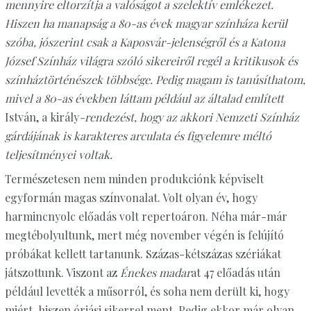
mennyire eltorzítja a valóságot a szelektív emlékezet.
Hiszen ha manapság a 80-as évek magyar színháza kerül
szóba, jószerint csak a Kaposvár-jelenségről és a Katona
József Színház világra szóló sikereiről regél a kritikusok és
színháztörténészek többsége. Pedig magam is tanúsíthatom,
mivel a 80-as években láttam például az általad említett
István, a király
-rendezést, hogy az akkori Nemzeti Színház
gárdájának is karakteres arculata és figyelemre méltó
teljesítményei voltak.
Természetesen nem minden produkciónk képviselt
egyformán magas színvonalat. Volt olyan év, hogy
harmincnyolc előadás volt repertoáron. Néha már-már
megtébolyultunk, mert még november végén is felújító
próbákat kellett tartanunk. Százas-kétszázas szériákat
játszottunk. Viszont az
Énekes madar
at 47 előadás után
például levették a műsorról, és soha nem derült ki, hogy
miért, hiszen óriási sikerrel ment. Pedig ekkor már olyan