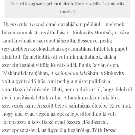
Gerard lovag szerepében (balról), Kováts Adéllal és Sinkovits
Imrével
Illyés Gyula
Tiszták
című darabjában például – melynek
bőven vannak 56-os áthallásai – Sinkovits Montségur vára
kapitányának a szerepét játszotta, Bessenyei pedig
ugyanebben az előadásban egy fanatikus, hittel teli papot
alakított. És mellettük ott voltunk mi, fiatalok, akik a
szerelmi szálat vittük: Kováts Adél, Bubik István és én.
Páskándi darabjában,
A szélmalom lakói
ban is Sinkovits
volt a gyötrődő hős. Ami pedig a műsorpolitikára
vonatkozó kérdésedet illeti, nem tudok arról, hogy felülről
jövő utasítások lettek volna. A hatalom akkor inkább a
szervezés szintjén szólt bele a színházak életébe. Erre utal,
hogy már évad végén az egész lépcsőforduló ki volt
tacepaózva a következő évad összes előadásával,
szereposztásával, az ügyelőig bezárólag. Tóth Dezső