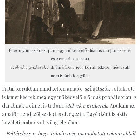
Édesanyám és Édesapám egy műkedvelő előadásban James Gow
és Arnaud D’Usseau
Mélyek a gyökerek
c. drámájában. 1950 körül. Ekkor még csak
nem is jártak együtt.
Fiatal korukban mindketten amatőr színjátszók voltak, ott
is ismerkedtek meg egy műkedvelő előadás próbái során. A
darabnak a címét is tudom:
Mélyek a gyökerek.
Apukám az
amatőr rendezői szakot is elvégezte. Egyébként is aktív
közéleti ember volt világ életében.
– Feltételezem, hogy Tolnán még maradhatott valami abból