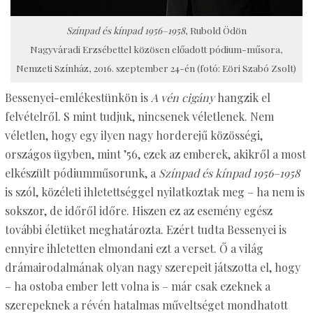
Színpad és kínpad 1956–1958
, Rubold Ödön
Nagyváradi Erzsébettel közösen előadott pódium-műsora,
Nemzeti Színház, 2016. szeptember 24-én (fotó: Eöri Szabó Zsolt)
Bessenyei-emlékestünkön is
A vén cigány
hangzik el
felvételről. S mint tudjuk, nincsenek véletlenek. Nem
véletlen, hogy egy ilyen nagy horderejű közösségi,
országos ügyben, mint ’56, ezek az emberek, akikről a most
elkészült pódiumműsorunk, a
Színpad és kínpad 1956–1958
is szól, közéleti ihletettséggel nyilatkoztak meg – ha nem is
sokszor, de időről időre. Hiszen ez az esemény egész
további életüket meghatározta. Ezért tudta Bessenyei is
ennyire ihletetten elmondani ezt a verset. Ő a világ
drámairodalmának olyan nagy szerepeit játszotta el, hogy
– ha ostoba ember lett volna is – már csak ezeknek a
szerepeknek a révén hatalmas műveltséget mondhatott