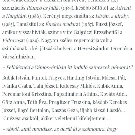
szenzációs
Rómeó és Júliá
t (1983), később Sütőtől az
Advent
a Hargitán
t (1986). Kerényi megcsinálta az
István, a király
t
(1985), Tamásitól az
Énekes madar
at (1987). Ruszt József,
amikor visszahívták, színre vitte Galgóczi Erzsébettől a
Vidravas
at (1989). Nagyon széles repertoárja volt a
színháznak a két játszási helyen: a Hevesi Sándor téren és a
Várszínházban.
– Felidéznéd a Vámos-érában itt induló színészek névsorát?
Bubik István, Funtek Frigyes, Hirtling István, Mácsai Pál,
Ivánka Csaba, Tahi József, Kalocsay Miklós, Kubik Anna,
Peremartoni Krisztina, Papadimitriu Athina, Kováts Adél,
Götz Anna, Tóth Éva, Pregitzer Fruzsina, később Kerekes
József, Bagó Bertalan, Kaszás Géza, ifjabb Jászai László…
Elnézést azoktól, akiket véletlenül kifelejtettem…
– Abból, amit mondasz, az derül ki a számomra, hogy