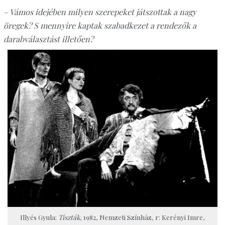
– Vámos idejében milyen szerepeket játszottak a nagy
öregek? S mennyire kaptak szabadkezet a rendezők a
darabválasztást illetően?
Illyés Gyula:
Tiszták
, 1982, Nemzeti Színház, r: Kerényi Imre,