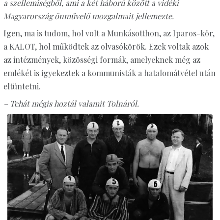
a szellemiségből, ami a két háború között a vidéki
Magyarország önművelő mozgalmait jellemezte.
Igen, ma is tudom, hol volt a Munkásotthon, az Iparos-kör,
a KALOT, hol működtek az olvasókörök. Ezek voltak azok
az intézmények, közösségi formák, amelyeknek még az
emlékét is igyekeztek a kommunisták a hatalomátvétel után
eltüntetni.
– Tehát mégis hoztál valamit Tolnáról.