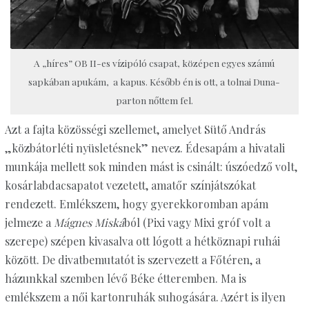
A „híres” OB II-es vízipóló csapat, középen egyes számú
sapkában apukám, a kapus. Később én is ott, a tolnai Duna-
parton nőttem fel.
Azt a fajta közösségi szellemet, amelyet Sütő András
„közbátorléti nyüsletésnek” nevez. Édesapám a hivatali
munkája mellett sok minden mást is csinált: úszóedző volt,
kosárlabdacsapatot vezetett, amatőr színjátszókat
rendezett. Emlékszem, hogy gyerekkoromban apám
jelmeze a
Mágnes Miská
ból (Pixi vagy Mixi gróf volt a
szerepe) szépen kivasalva ott lógott a hétköznapi ruhái
között. De divatbemutatót is szervezett a Főtéren, a
házunkkal szemben lévő Béke étteremben. Ma is
emlékszem a női kartonruhák suhogására. Azért is ilyen