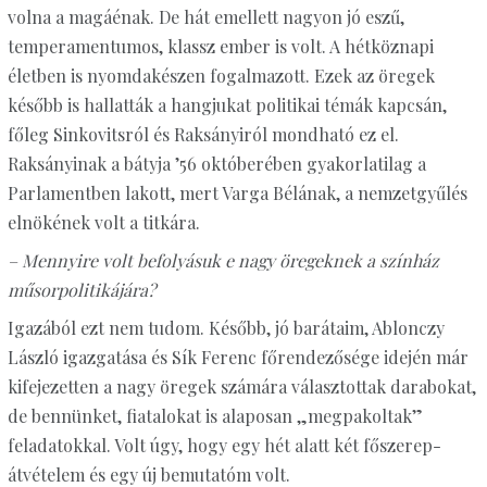
volna a magáénak. De hát emellett nagyon jó eszű,
temperamentumos, klassz ember is volt. A hétköznapi
életben is nyomdakészen fogalmazott. Ezek az öregek
később is hallatták a hangjukat politikai témák kapcsán,
főleg Sinkovitsról és Raksányiról mondható ez el.
Raksányinak a bátyja ’56 októberében gyakorlatilag a
Parlamentben lakott, mert Varga Bélának, a nemzetgyűlés
elnökének volt a titkára.
– Mennyire volt befolyásuk e nagy öregeknek a színház
műsorpolitikájára?
Igazából ezt nem tudom. Később, jó barátaim, Ablonczy
László igazgatása és Sík Ferenc főrendezősége idején már
kifejezetten a nagy öregek számára választottak darabokat,
de bennünket, fiatalokat is alaposan „megpakoltak”
feladatokkal. Volt úgy, hogy egy hét alatt két főszerep-
átvételem és egy új bemutatóm volt.