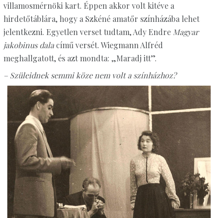
villamosmérnöki kart. Éppen akkor volt kitéve a
hirdetőtáblára, hogy a Szkéné amatőr színházába lehet
jelentkezni. Egyetlen verset tudtam, Ady Endre
Magyar
jakobinus dala
című versét. Wiegmann Alfréd
meghallgatott, és azt mondta: „Maradj itt”.
– Szüleidnek semmi köze nem volt a színházhoz?