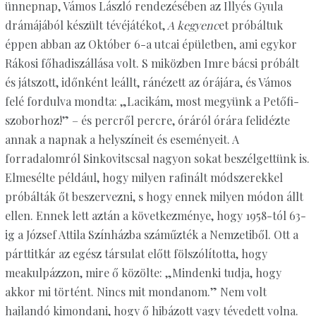
ünnepnap, Vámos László rendezésében az Illyés Gyula
drámájából készült tévéjátékot,
A kegyenc
et próbáltuk
éppen abban az Október 6-a utcai épületben, ami egykor
Rákosi főhadiszállása volt. S miközben Imre bácsi próbált
és játszott, időnként leállt, ránézett az órájára, és Vámos
felé fordulva mondta: „Lacikám, most megyünk a Petőfi-
szoborhoz!” – és percről percre, óráról órára felidézte
annak a napnak a helyszíneit és eseményeit. A
forradalomról Sinkovitscsal nagyon sokat beszélgettünk is.
Elmesélte például, hogy milyen rafinált módszerekkel
próbálták őt beszervezni, s hogy ennek milyen módon állt
ellen. Ennek lett aztán a következménye, hogy 1958-tól 63-
ig a József Attila Színházba száműzték a Nemzetiből. Ott a
párttitkár az egész társulat előtt fölszólította, hogy
meakulpázzon, mire ő közölte: „Mindenki tudja, hogy
akkor mi történt. Nincs mit mondanom.” Nem volt
hajlandó kimondani, hogy ő hibázott vagy tévedett volna.