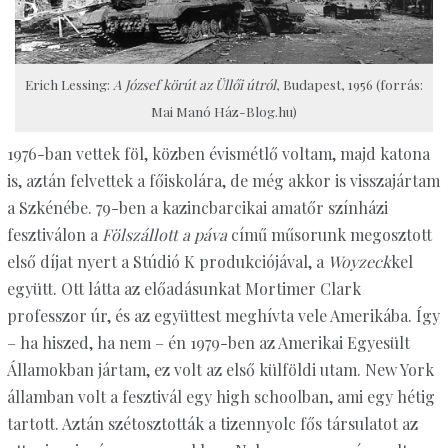
Erich Lessing:
A József körút az Üllői útról
, Budapest, 1956 (forrás:
Mai Manó Ház-Blog.hu)
1976-ban vettek föl, közben évismétlő voltam, majd katona
is, aztán felvettek a főiskolára, de még akkor is visszajártam
a Szkénébe. 79-ben a kazincbarcikai amatőr színházi
fesztiválon a
Fölszállott a páva
című műsorunk megosztott
első díjat nyert a Stúdió K produkciójával, a
Woyzeck
kel
együtt. Ott látta az előadásunkat Mortimer Clark
professzor úr, és az együttest meghívta vele Amerikába. Így
– ha hiszed, ha nem – én 1979-ben az Amerikai Egyesült
Államokban jártam, ez volt az első külföldi utam. New York
államban volt a fesztivál egy high schoolban, ami egy hétig
tartott. Aztán szétosztották a tizennyolc fős társulatot az