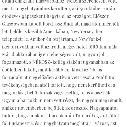
ottani emigráns magyarokhoz. Nekem szerencsém volt,
mert a nagybátyámhoz kerültem, aki ’56 októbere után
ötödéves gépészként hagyta el az országot. Először
Glasgowban kapott Ford-ösztöndíjat, majd atommérnök
lett belőle, s később Amerikában, New Yersey-ben
telepedett le. Amikor én ott jártam, a New York-i
ikertornyokban volt az irodája. Egy hetet töltöttem nála.
Már diákkorában igen tehetséges volt, nagyon jól
fogalmazott, s NÉKOSZ-kollégistaként ugyanabban az
épületben lakott, mint később én. Mivel az ’56-os
forradalmat megelőzően aktívan vett részt a Petőfi Kör
tevékenységében, attól tartott, hogy nem kerülheti el a
megtorlást, bebörtönzik vagy esetleg fel is akasztják.
Ugyan a harcokban nem vett részt, de nagyon megrémült,
amikor novemberben bejöttek az oroszok. Nagyapámtól
tudom, hogy amikor a harcok után Tolnáról együtt jöttek
föl Budapestre, és a nagybátyám meglátta a várost, azt