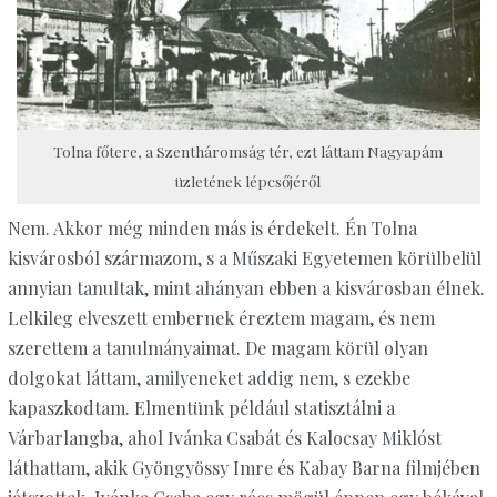
Tolna főtere, a Szentháromság tér, ezt láttam Nagyapám
üzletének lépcsőjéről
Nem. Akkor még minden más is érdekelt. Én Tolna
kisvárosból származom, s a Műszaki Egyetemen körülbelül
annyian tanultak, mint ahányan ebben a kisvárosban élnek.
Lelkileg elveszett embernek éreztem magam, és nem
szerettem a tanulmányaimat. De magam körül olyan
dolgokat láttam, amilyeneket addig nem, s ezekbe
kapaszkodtam. Elmentünk például statisztálni a
Várbarlangba, ahol Ivánka Csabát és Kalocsay Miklóst
láthattam, akik Gyöngyössy Imre és Kabay Barna filmjében