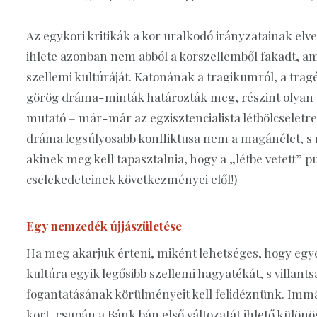
Az egykori kritikák a kor uralkodó irányzatainak elve
ihlete azonban nem abból a korszellemből fakadt, 
szellemi kultúráját. Katonának a tragikumról, a tragé
görög dráma-minták határozták meg, részint olyan é
mutató – már-már az egzisztencialista létbölcseletre
dráma legsúlyosabb konfliktusa nem a magánélet, s n
akinek meg kell tapasztalnia, hogy a „létbe vetett”
cselekedeteinek következményei elől!)
Egy nemzedék újjászületése
Ha meg akarjuk érteni, miként lehetséges, hogy egye
kultúra egyik legősibb szellemi hagyatékát, s villantsa
fogantatásának körülményeit kell felidéznünk. Immá
kort, csupán a Bánk bán első változatát ihlető különös