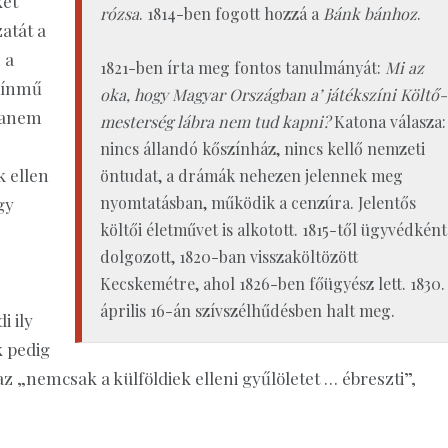
két
rózsa
. 1814-ben fogott hozzá a
Bánk bánhoz
.
atát a
 a
1821-ben írta meg fontos tanulmányát:
Mi az
színmű
oka, hogy Magyar Országban a’ játékszíni Költő-
 hanem
mesterség lábra nem tud kapni?
Katona válasza:
nincs állandó kőszínház, nincs kellő nemzeti
k ellen
öntudat, a drámák nehezen jelennek meg
nyomtatásban, működik a cenzúra. Jelentős
gy
költői életművet is alkotott. 1815-től ügyvédként
dolgozott, 1820-ban visszaköltözött
Kecskemétre, ahol 1826-ben főügyész lett. 1830.
április 16-án szívszélhűdésben halt meg.
i ily
k pedig
z „nemcsak a külföldiek elleni gyűlöletet … ébreszti”,