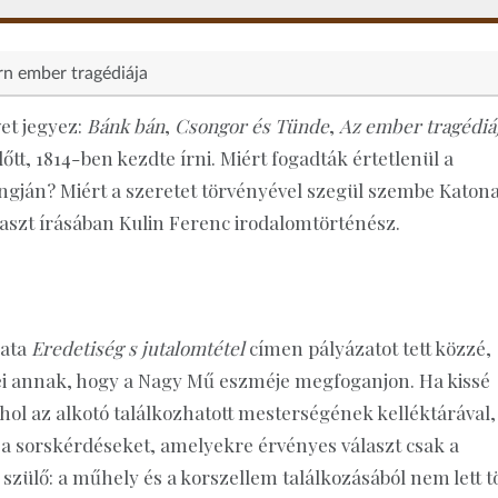
n ember tragédiája
et jegyez:
Bánk bán
,
Csongor és Tünde
,
Az ember tragédiá
őtt, 1814-ben kezdte írni. Miért fogadták értetlenül a
angján? Miért a szeretet törvényével szegül szembe Katon
laszt írásában Kulin Ferenc irodalomtörténész.
rata
Eredetiség s jutalomtétel
címen pályázatot tett közzé,
lei annak, hogy a Nagy Mű eszméje megfoganjon. Ha kissé
hol az alkotó találkozhatott mesterségének kelléktárával,
 a sorskérdéseket, amelyekre érvényes választ csak a
t szülő: a műhely és a korszellem találkozásából nem lett t