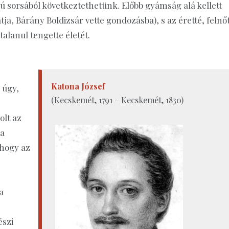
ú sorsából következtethetünk. Előbb gyámság alá kellett
ja, Bárány Boldizsár vette gondozásba), s az éretté, felnő
talanul tengette életét.
Katona József
 úgy,
(Kecskemét, 1791 – Kecskemét, 1830)
olt az
ra
 hogy az
a
észi