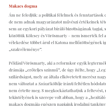
Makacs dogma
Ám ne feledjük: a politikai félelmek és fenntartások
de nem adnak magyarázatot művészi értékeinek tétov
sem az egykori pályázat bíráló bizottságának tagjai,
közöttük Kölcsey és Vörösmarty – nem ismerték fel 
vélekedése többet árul el Katona mellőzöttségének i
„szakvéleménye”.
Például Vörösmarty, aki a reformkor egyik legtermék
drámája „erőteljes színmű”, de úgy ítélte, hogy „Le
szilárdságot, mely az általa elkövetetett merész nag
nem változtat a
Szózat
költője iránti feltétlen hódo
nem értette meg. S megkockáztathatjuk a feltevést,
tekintélyének is szerepe volt abban, hogy a „hezitál
makacs dogmája egészen napjaink irodalmi tankönyv