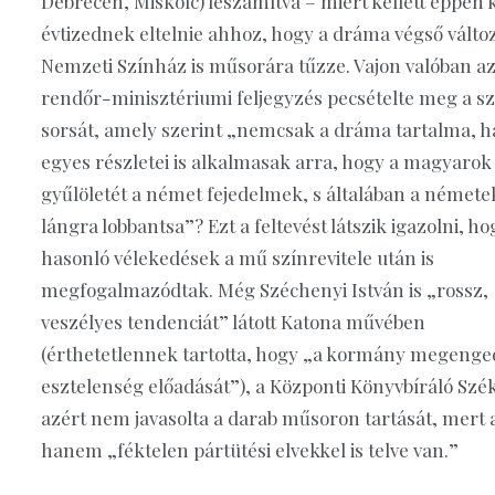
Debrecen, Miskolc) leszámítva – miért kellett éppen 
évtizednek eltelnie ahhoz, hogy a dráma végső változ
Nemzeti Színház is műsorára tűzze. Vajon valóban az
rendőr-minisztériumi feljegyzés pecsételte meg a 
sorsát, amely szerint „nemcsak a dráma tartalma,
egyes részletei is alkalmasak arra, hogy a magyarok
gyűlöletét a német fejedelmek, s általában a némete
lángra lobbantsa”? Ezt a feltevést látszik igazolni, ho
hasonló vélekedések a mű színrevitele után is
megfogalmazódtak. Még Széchenyi István is „rossz,
veszélyes tendenciát” látott Katona művében
(érthetetlennek tartotta, hogy „a kormány megenged
esztelenség előadását”), a Központi Könyvbíráló Szé
azért nem javasolta a darab műsoron tartását, mert a
hanem „féktelen pártütési elvekkel is telve van.”