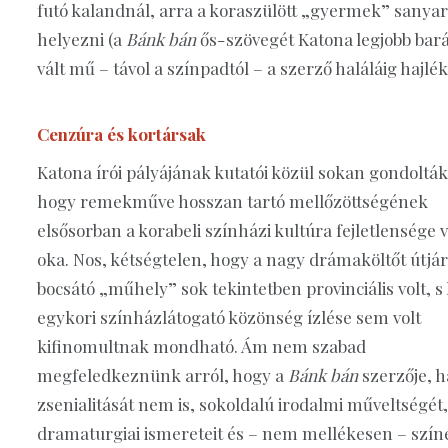
futó kalandnál, arra a koraszülött „gyermek” sanyar
helyezni (a
Bánk bán
ős-szövegét Katona legjobb barát
vált mű – távol a színpadtól – a szerző haláláig hajlék
Cenzúra és kortársak
Katona írói pályájának kutatói közül sokan gondolták
hogy remekműve hosszan tartó mellőzöttségének
elsősorban a korabeli színházi kultúra fejletlensége v
oka. Nos, kétségtelen, hogy a nagy drámaköltőt útjá
bocsátó „műhely” sok tekintetben provinciális volt, s
egykori színházlátogató közönség ízlése sem volt
kifinomultnak mondható. Ám nem szabad
megfeledkeznünk arról, hogy a
Bánk bán
szerzője, h
zsenialitását nem is, sokoldalú irodalmi műveltségét,
dramaturgiai ismereteit és – nem mellékesen – szín