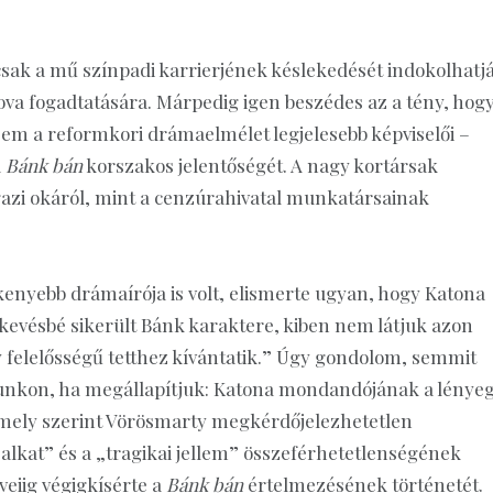
 csak a mű színpadi karrierjének késlekedését indokolhatj
a fogadtatására. Márpedig igen beszédes az a tény, hog
 sem a reformkori drámaelmélet legjelesebb képviselői –
a
Bánk bán
korszakos jelentőségét. A nagy kortársak
gazi okáról, mint a cenzúrahivatal munkatársainak
enyebb drámaírója is volt, elismerte ugyan, hogy Katona
gkevésbé sikerült Bánk karaktere, kiben nem látjuk azon
y felelősségű tetthez kívántatik.” Úgy gondolom, semmit
latunkon, ha megállapítjuk: Katona mondandójának a lénye
 mely szerint Vörösmarty megkérdőjelezhetetlen
ó alkat” és a „tragikai jellem” összeférhetetlenségének
eiig végigkísérte a
Bánk bán
értelmezésének történetét.