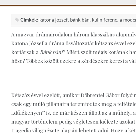
Címkék:
katona józsef
bánk bán
kulin ferenc
a moder
A magyar drámairodalom három klasszikus alapműv
Katona József a dráma ősváltozatát kétszáz évvel ezel
kortársak a
Bánk bánt
? Miért szólt mégis korának h
hőse? Többek között ezekre a kérdésekre keresi a vá
Kétszáz évvel ezelőtt, amikor Döbrentei Gábor folyói
csak egy múló pillanatra teremtődtek meg a feltéte
„dűlékenyen” is, de már készen állott az a műhely, a
magyar történelem pedig végletesen kiélezte azokat
tragédia világnézete alapján lehetett adni. Hogy a ké