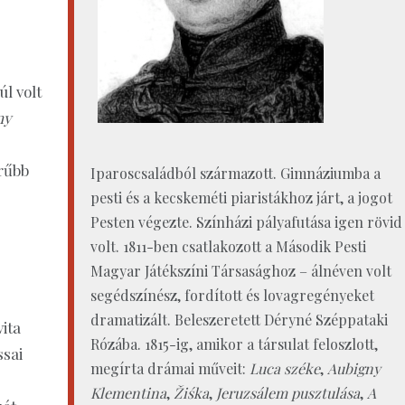
l volt
ny
rűbb
Iparoscsaládból származott. Gimnáziumba a
pesti és a kecskeméti piaristákhoz járt, a jogot
Pesten végezte. Színházi pályafutása igen rövid
volt. 1811-ben csatlakozott a Második Pesti
Magyar Játékszíni Társasághoz – álnéven volt
segédszínész, fordított és lovagregényeket
dramatizált. Beleszeretett Déryné Széppataki
ita
Rózába. 1815-ig, amikor a társulat feloszlott,
ssai
megírta drámai műveit:
Luca széke
,
Aubigny
Klementina
,
Žiśka
,
Jeruzsálem pusztulása
,
A