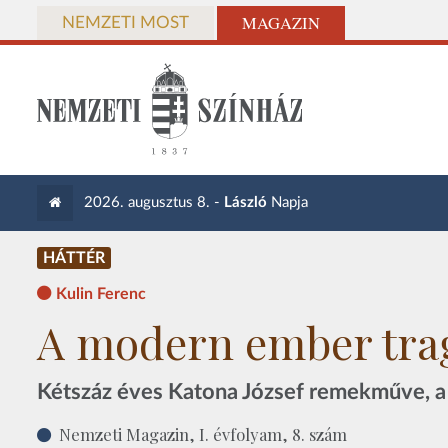
MAGAZIN
NEMZETI MOST
2026. augusztus 8. -
László
Napja
HÁTTÉR
Kulin Ferenc
A modern ember tra
Kétszáz éves Katona József remekműve, a
Nemzeti Magazin, I. évfolyam, 8. szám