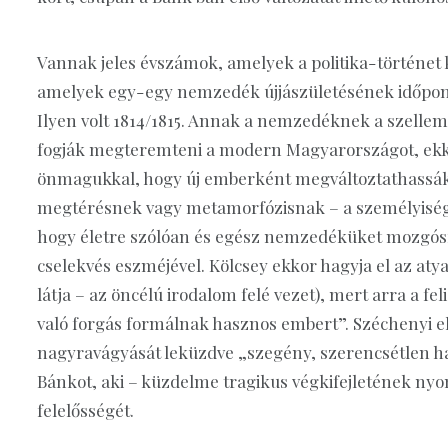
Vannak jeles évszámok, amelyek a politika-történet
amelyek egy-egy nemzedék újjászületésének időpontjá
Ilyen volt 1814/1815. Annak a nemzedéknek a szellemi
fogják megteremteni a modern Magyarországot, ekko
önmagukkal, hogy új emberként megváltoztathassák 
megtérésnek vagy metamorfózisnak – a személyiségük
hogy életre szólóan és egész nemzedéküket mozgósí
cselekvés eszméjével. Kölcsey ekkor hagyja el az atyai
látja – az öncélú irodalom felé vezet), mert arra a f
való forgás formálnak hasznos embert”. Széchenyi ek
nagyravágyását leküzdve „szegény, szerencsétlen hazá
Bánkot, aki – küzdelme tragikus végkifejletének nyom
felelősségét.