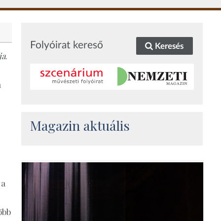
Folyóirat kereső
Keresés
ja
.
a
Magazin aktuális
 a
öbb