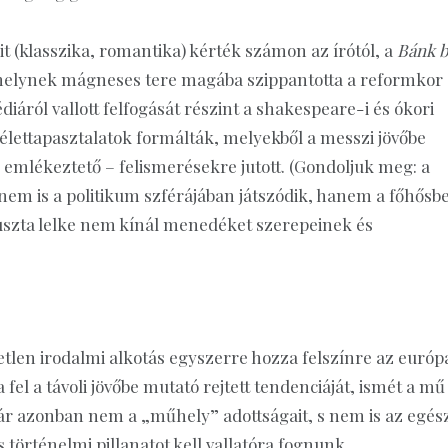
it (klasszika, romantika) kérték számon az írótól, a
Bánk 
amelynek mágneses tere magába szippantotta a reformkor
diáról vallott felfogását részint a shakespeare-i és ókori
lettapasztalatok formálták, melyekből a messzi jövőbe
 emlékeztető – felismerésekre jutott. (Gondoljuk meg: a
em is a politikum szférájában játszódik, hanem a főhősb
 puszta lelke nem kínál menedéket szerepeinek és
tlen irodalmi alkotás egyszerre hozza felszínre az európ
 fel a távoli jövőbe mutató rejtett tendenciáját, ismét a mű
r azonban nem a „műhely” adottságait, s nem is az egés
 történelmi pillanatot kell vallatóra fognunk.