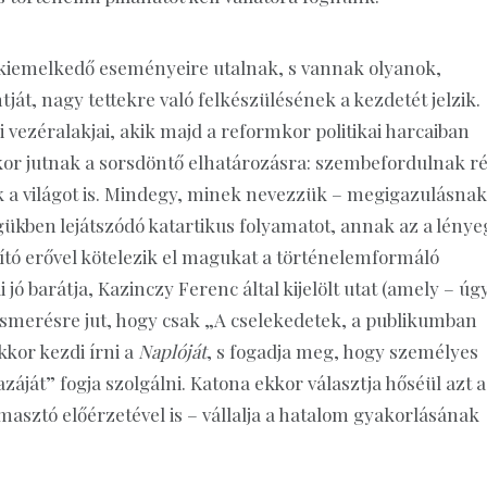
 kiemelkedő eseményeire utalnak, s vannak olyanok,
t, nagy tettekre való felkészülésének a kezdetét jelzik.
 vezéralakjai, akik majd a reformkor politikai harcaiban
r jutnak a sorsdöntő elhatározásra: szembefordulnak ré
a világot is. Mindegy, minek nevezzük – megigazulásnak
ben lejátszódó katartikus folyamatot, annak az a lénye
tó erővel kötelezik el magukat a történelemformáló
 jó barátja, Kazinczy Ferenc által kijelölt utat (amely – úg
elismerésre jut, hogy csak „A cselekedetek, a publikumban
kor kezdi írni a
Naplóját
, s fogadja meg, hogy személyes
ját” fogja szolgálni. Katona ekkor választja hőséül azt a
asztó előérzetével is – vállalja a hatalom gyakorlásának