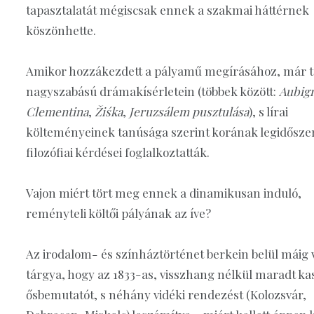
tapasztalatát mégiscsak ennek a szakmai háttérnek
köszönhette.
Amikor hozzákezdett a pályamű megírásához, már tú
nagyszabású drámakísérletein (többek között:
Aubig
Clementina
,
Žiśka
,
Jeruzsálem pusztulása
), s lírai
költeményeinek tanúsága szerint korának legidősze
filozófiai kérdései foglalkoztatták.
Vajon miért tört meg ennek a dinamikusan induló,
reményteli költői pályának az íve?
Az irodalom- és színháztörténet berkein belül máig v
tárgya, hogy az 1833-as, visszhang nélkül maradt ka
ősbemutatót, s néhány vidéki rendezést (Kolozsvár,