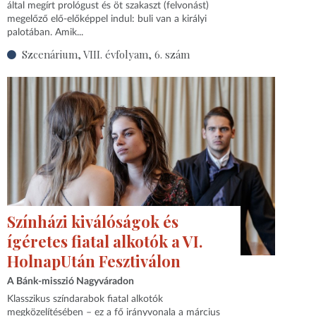
által megírt prológust és öt szakaszt (felvonást)
megelőző elő-előképpel indul: buli van a királyi
palotában. Amik...
Szcenárium, VIII. évfolyam, 6. szám
Színházi kiválóságok és
ígéretes fiatal alkotók a VI.
HolnapUtán Fesztiválon
A Bánk-misszió Nagyváradon
Klasszikus színdarabok fiatal alkotók
megközelítésében – ez a fő irányvonala a március