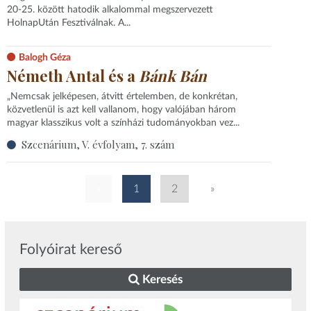
20-25. között hatodik alkalommal megszervezett
HolnapUtán Fesztiválnak. A...
Balogh Géza
Németh Antal és a
Bánk Bán
„Nemcsak jelképesen, átvitt értelemben, de konkrétan,
közvetlenül is azt kell vallanom, hogy valójában három
magyar klasszikus volt a színházi tudományokban vez...
Szcenárium, V. évfolyam, 7. szám
«
1
2
»
Folyóirat kereső
Keresés