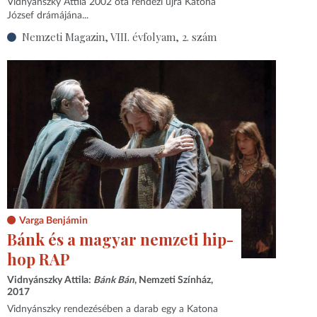
Vidnyánszky Attila 2002 óta rendezi újra Katona
József drámájána...
Nemzeti Magazin, VIII. évfolyam, 2. szám
Varga Benjámin
Bánk és a magyar nemzeti hip-
hop RAP
Vidnyánszky Attila:
Bánk Bán
, Nemzeti Színház,
2017
Vidnyánszky rendezésében a darab egy a Katona