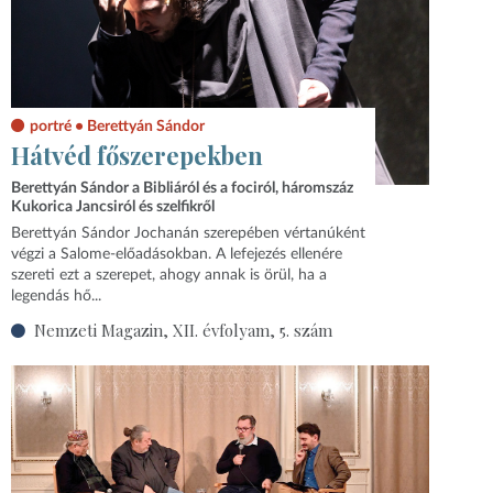
portré • Berettyán Sándor
Hátvéd főszerepekben
Berettyán Sándor a Bibliáról és a fociról, háromszáz
Kukorica Jancsiról és szelfikről
Berettyán Sándor Jochanán szerepében vértanúként
végzi a Salome-előadásokban. A lefejezés ellenére
szereti ezt a szerepet, ahogy annak is örül, ha a
legendás hő...
Nemzeti Magazin, XII. évfolyam, 5. szám