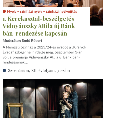
Nyelv – színházi nyelv – színházi nyelvújítás
1. Kerekasztal-beszélgetés
Vidnyánszky Attila új Bánk
bán-rendezése kapcsán
Moderátor: Smid Róbert
A Nemzeti Színház a 2023/24-es évadot a „Királyok
Évada” szlogennel hirdette meg. Szeptember 3-án
volt a premierje Vidnyánszky Attila új Bánk bán-
rendezésének,...
Szcenárium, XII. évfolyam, 3. szám