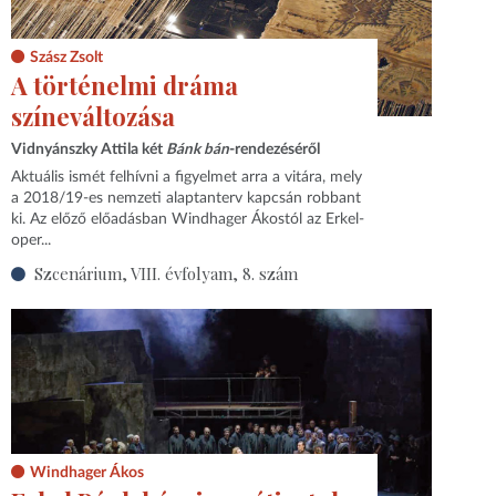
Szász Zsolt
A történelmi dráma
színeváltozása
Vidnyánszky Attila két
Bánk bán
-rendezéséről
Aktuális ismét felhívni a figyelmet arra a vitára, mely
a 2018/19‑es nemzeti alaptanterv kapcsán robbant
ki. Az előző előadásban Windhager Ákostól az Erkel-
oper...
Szcenárium, VIII. évfolyam, 8. szám
Windhager Ákos