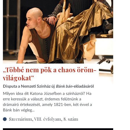
„Többé nem pök a chaos öröm-
világokat”
Disputa a Nemzeti Színház új
Bánk bán
-előadásáról
Milyen idea élt Katona Józsefben a színházról? Ha
erre keressük a választ, érdemes felütnünk a
drámaíró értekezését, amely 1821-ben, két évvel a
Bánk bán végleg...
Szcenárium, VIII. évfolyam, 8. szám