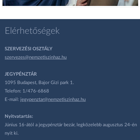
Elérhetőségek
SZERVEZÉSI OSZTÁLY
szervezes@nemzetiszinhaz.hu
JEGYPÉNZTÁR
1095 Budapest, Bajor Gizi park 1.
Telefon: 1/476-6868
E-mail:
jegypenztar@nemzetiszinhaz.hu
Nyitvatartás:
Június 16-ától a jegypénztár bezár, legközelebb augusztus 24-én
nyit ki.