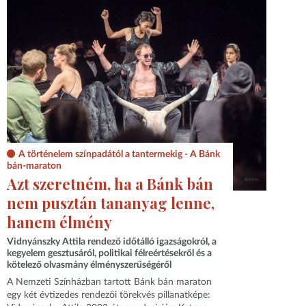
A történelem színpadától a tantermekig - A Bánk
bán-maraton
Azt szeretném, ha a Bánk bán
nem pusztán tananyag lenne,
hanem élmény
Vidnyánszky Attila rendező időtálló igazságokról, a
kegyelem gesztusáról, politikai félreértésekről és a
kötelező olvasmány élményszerűségéről
A Nemzeti Színházban tartott Bánk bán maraton
egy két évtizedes rendezői törekvés pillanatképe: