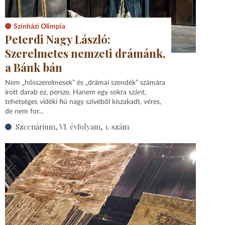
Színházi Olimpia
Peterdi Nagy László:
Szerelmetes nemzeti drámánk,
a Bánk bán
Nem „hősszerelmesek” és „drámai szendék” számára
írott darab ez, persze. Hanem egy sokra szánt,
tehetséges vidéki fiú nagy szívéből kiszakadt, véres,
de nem for...
Szcenárium, VI. évfolyam, 1. szám