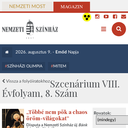
MAGAZIN
NEMZETI MOST
2026. augusztus 9. -
Emőd
Napja
SZÍNHÁZI OLIMPIA
MITEM
Szcenárium VIII.
Vissza a folyóiratokhoz
Évfolyam, 8. Szám
„Többé nem pök a chaos
Rovatok:
öröm-világokat”
Disputa a Nemzeti Színház új
Bánk