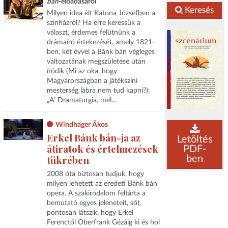
bán
-előadásáról
Keresés
Milyen idea élt Katona Józsefben a
színházról? Ha erre keressük a
választ, érdemes felütnünk a
drámaíró értekezését, amely 1821-
ben, két évvel a Bánk bán végleges
változatának megszületése után
íródik (Mi az oka, hogy
Magyarországban a játékszíni
mesterség lábra nem tud kapni?):
„A’ Dramaturgia, mel...
Windhager Ákos
Erkel Bánk bán-ja az
Letöltés
átiratok és értelmezések
PDF-
ben
tükrében
2008 óta biztosan tudjuk, hogy
milyen lehetett az eredeti Bánk bán
opera. A szakirodalom feltárta a
bemutató egyes jeleneteit, sőt,
pontosan látszik, hogy Erkel
Ferenctől Oberfrank Gézáig ki és hol