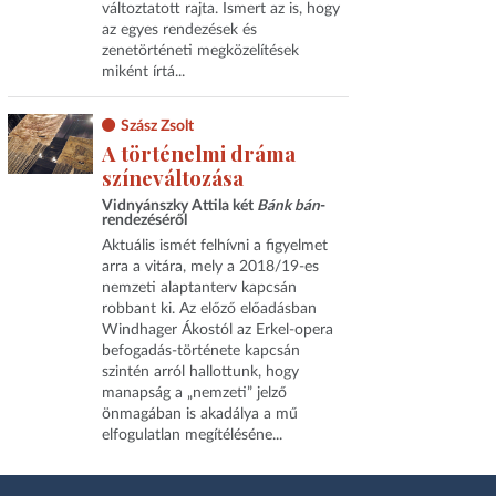
változtatott rajta. Ismert az is, hogy
az egyes rendezések és
zenetörténeti megközelítések
miként írtá...
Szász Zsolt
A történelmi dráma
színeváltozása
Vidnyánszky Attila két
Bánk bán
-
rendezéséről
Aktuális ismét felhívni a figyelmet
arra a vitára, mely a 2018/19‑es
nemzeti alaptanterv kapcsán
robbant ki. Az előző előadásban
Windhager Ákostól az Erkel-opera
befogadás-története kapcsán
szintén arról hallottunk, hogy
manapság a „nemzeti” jelző
önmagában is akadálya a mű
elfogulatlan megítéléséne...