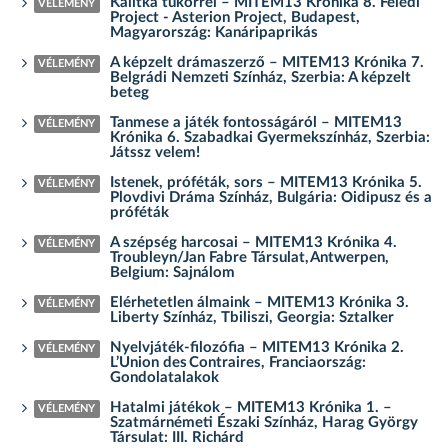
Kalitka tükörrel – MITEM13 Krónika 8. Feledi
VÉLEMÉNY
Project - Asterion Project, Budapest,
Magyarország: Kanáripaprikás
A képzelt drámaszerző – MITEM13 Krónika 7.
VÉLEMÉNY
Belgrádi Nemzeti Színház, Szerbia: A képzelt
beteg
Tanmese a játék fontosságáról – MITEM13
VÉLEMÉNY
Krónika 6. Szabadkai Gyermekszínház, Szerbia:
Játssz velem!
Istenek, próféták, sors – MITEM13 Krónika 5.
VÉLEMÉNY
Plovdivi Dráma Színház, Bulgária: Oidipusz és a
próféták
A szépség harcosai – MITEM13 Krónika 4.
VÉLEMÉNY
Troubleyn/Jan Fabre Társulat, Antwerpen,
Belgium: Sajnálom
Elérhetetlen álmaink – MITEM13 Krónika 3.
VÉLEMÉNY
Liberty Színház, Tbiliszi, Georgia: Sztalker
Nyelvjáték-filozófia – MITEM13 Krónika 2.
VÉLEMÉNY
L’Union des Contraires, Franciaország:
Gondolatalakok
Hatalmi játékok – MITEM13 Krónika 1. –
VÉLEMÉNY
Szatmárnémeti Északi Színház, Harag György
Társulat: III. Richárd