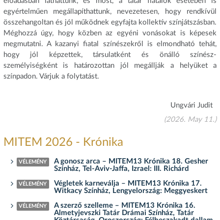
előadásban láthattunk, és most, a tatár fiatalok esetében is
egyértelműen megállapíthattunk, nevezetesen, hogy rendkívül
összehangoltan és jól működnek egyfajta kollektív színjátszásban.
Méghozzá úgy, hogy közben az egyéni vonásokat is képesek
megmutatni. A kazanyi fiatal színészekről is elmondható tehát,
hogy jól képzettek, társulatként és önálló színész-
személyiségként is határozottan jól megállják a helyüket a
színpadon. Várjuk a folytatást.
Ungvári Judit
(2026. May 11.)
MITEM 2026 - Krónika
A gonosz arca – MITEM13 Krónika 18. Gesher
VÉLEMÉNY
Színház, Tel-Aviv-Jaffa, Izrael: III. Richárd
Végletek karneválja – MITEM13 Krónika 17.
VÉLEMÉNY
Witkacy Színház, Lengyelország: Meggyeskert
A szerző szelleme – MITEM13 Krónika 16.
VÉLEMÉNY
Almetyjevszki Tatár Drámai Színház, Tatár