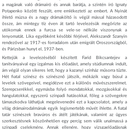
a magának való drámaíró és annak barátja, a szintén író Ignaty
Potapenko között feszült, erre emlékezteti az embert. A Nyinát
ihlető múzsa és a nagy drámaköltő is végül mással házasodott
össze, ám mintegy tíz éven át tartó levelezésük megőrizte az
utókornak ennek a furcsa se vele-se nélküle viszonynak a
lenyomatát. Lika egyébként későbbi férjével, Alekszandr Szanyin
rendezővel az 1917-es forradalom után emigrált Oroszországból,
és Párizsban hunyt el, 1937-ben.
Kettejük a levelezéséből készített Farid Bikcsantejev a
tanítványaival egy izgalmas kis előadást, amely stúdiumnak indult,
ám végül olyan sikeres lett, hogy a kazanyi színház műsorra tűzte.
Hét fiatal színész és színésznő játszik, mókázik vagy búsul a
levelek szövegeivel, megidézve ezt a különös művészszerelmet.
Szerepcserékkel, egymásba folyó mondatokkal, mozgásokkal és
hangulatokkal, egyszerű színpadi hatásokkal, főleg a szövegekre
támaszkodva láthatjuk megelevenedni ezt a kapcsolatot, amely a
világ drámairodalmának egyik legismertebb művét ihlette. A fiatal
tatár színészek bravúros és átélt játékának, valamint az ügyes
szerkesztésnek köszönhetően egy percig sem válik unalmassá a
színpadi cselekmény. Annak ellenére, hogy vizsgaelőadásnak