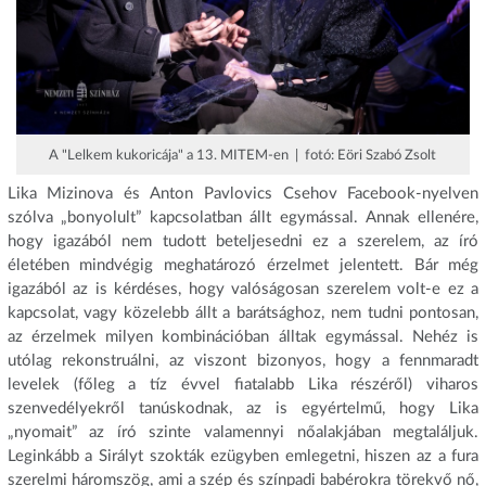
A "Lelkem kukoricája" a 13. MITEM-en | fotó: Eöri Szabó Zsolt
Lika Mizinova és Anton Pavlovics Csehov Facebook-nyelven
szólva „bonyolult” kapcsolatban állt egymással. Annak ellenére,
hogy igazából nem tudott beteljesedni ez a szerelem, az író
életében mindvégig meghatározó érzelmet jelentett. Bár még
igazából az is kérdéses, hogy valóságosan szerelem volt-e ez a
kapcsolat, vagy közelebb állt a barátsághoz, nem tudni pontosan,
az érzelmek milyen kombinációban álltak egymással. Nehéz is
utólag rekonstruálni, az viszont bizonyos, hogy a fennmaradt
levelek (főleg a tíz évvel fiatalabb Lika részéről) viharos
szenvedélyekről tanúskodnak, az is egyértelmű, hogy Lika
„nyomait” az író szinte valamennyi nőalakjában megtaláljuk.
Leginkább a Sirályt szokták ezügyben emlegetni, hiszen az a fura
szerelmi háromszög, ami a szép és színpadi babérokra törekvő nő,