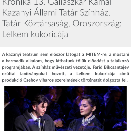
Krónika 13. Galiaszkar Kamal
Kazanyi Állami Tatár Színház,
Tatár Köztársaság, Oroszország:
Lelkem kukoricája
A kazanyi teátrum sem először látogat a MITEM-re, a mostani
a harmadik alkalom, hogy láthatunk tőlük előadást a találkozó
programjában. A színház művészeti vezetője, Farid Bikcsantajev
ezúttal tanítványokat hozott, a Lelkem kukoricája című
produkció Csehov viharos szerelmének történetét dolgozta fel.