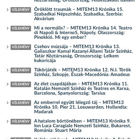
Köztársaság, Oroszország: Félbeszakadt dallam
Öröklött traumák – MITEM13 Krónika 15.
VÉLEMÉNY
Szabadkai Népszínház, Szabadka, Szerbia:
Akvárium
Mi a normális? – MITEM13 Krónika 14. Teatro
VÉLEMÉNY
di Napoli & Interno5, Nápoly, Olaszország:
Pinokkió. Mi egy ember?
Csehov múzsája – MITEM13 Krónika 13.
VÉLEMÉNY
Galiaszkar Kamal Kazanyi Állami Tatár Színház,
Tatár Köztársaság, Oroszország: Lelkem
kukoricája
Tükörjáték – MITEM13 Krónika 12. N.I. Török
VÉLEMÉNY
Színház, Szkopje, Észak-Macedónia: Amadeus
Az élet csapdájában – MITEM13 Krónika 11.
VÉLEMÉNY
Katalán Nemzeti Színház és Teatres en Xarxa,
Barcelona, Spanyolország: Tarsius
Az emberrel együtt lélegző táj – MITEM13
VÉLEMÉNY
Krónika 10. Pier 21, Leeuwarden, Hollandia:
Madarak
A hatalom börtönében – MITEM13 Krónika 9.
VÉLEMÉNY
Ion Luca Caragiale Nemzeti Színház, Bukarest,
Románia: Stuart Mária