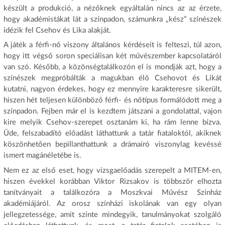
készült a produkció, a nézőknek egyáltalán nincs az az érzete,
hogy akadémistákat lát a színpadon, számunkra „kész” színészek
idézik fel Csehov és Lika alakját.
A játék a férfi-nő viszony általános kérdéseit is felteszi, túl azon,
hogy itt végső soron speciálisan két művészember kapcsolatáról
van szó. Később, a közönségtalálkozón el is mondják azt, hogy a
színészek megpróbálták a magukban élő Csehovot és Likát
kutatni, nagyon érdekes, hogy ez mennyire karakteresre sikerült,
hiszen hét teljesen különböző férfi- és nőtípus formálódott meg a
színpadon. Fejben már el is kezdtem játszani a gondolattal, vajon
kire melyik Csehov-szerepet osztanám ki, ha rám lenne bízva.
Üde, felszabadító előadást láthattunk a tatár fiataloktól, akiknek
köszönhetően bepillanthattunk a drámaíró viszonylag kevéssé
ismert magánéletébe is.
Nem ez az első eset, hogy vizsgaelőadás szerepelt a MITEM-en,
hiszen évekkel korábban Viktor Rizsakov is többször elhozta
tanítványait a találkozóra a Moszkvai Művész Színház
akadémiájáról. Az orosz színházi iskolának van egy olyan
jellegzetessége, amit szinte mindegyik, tanulmányokat szolgáló