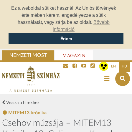
Ez a weboldal sütiket használ. Az Uniós törvények
értelmében kérem, engedélyezze a sütik
használatát, vagy zárja be az oldalt.
Bővebb
információ
Értem
MAGAZIN
NEMZETI MOST
EN
HU
Vissza a hírekhez
MITEM13 krónika
Csehov múzsája – MITEM13