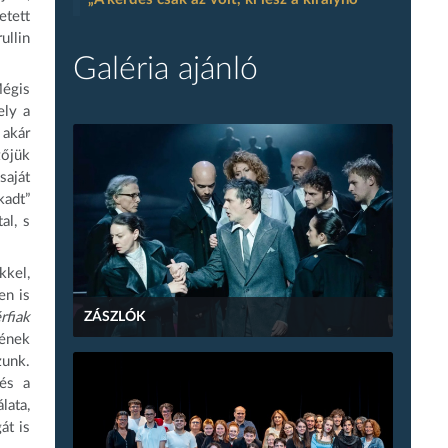
etett
ullin
Galéria ajánló
Mégis
ely a
 akár
zőjük
saját
kadt”
al, s
kkel,
en is
rfiak
ZÁSZLÓK
tének
zunk.
 és a
lata,
át is