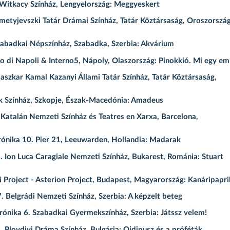
Witkacy Színház, Lengyelország: Meggyeskert
etyjevszki Tatár Drámai Színház, Tatár Köztársaság, Oroszország
abadkai Népszínház, Szabadka, Szerbia: Akvárium
 di Napoli & Interno5, Nápoly, Olaszország: Pinokkió. Mi egy e
zkar Kamal Kazanyi Állami Tatár Színház, Tatár Köztársaság,
k Színház, Szkopje, Észak-Macedónia: Amadeus
atalán Nemzeti Színház és Teatres en Xarxa, Barcelona,
rónika 10. Pier 21, Leeuwarden, Hollandia: Madarak
Ion Luca Caragiale Nemzeti Színház, Bukarest, Románia: Stuart
i Project - Asterion Project, Budapest, Magyarország: Kanáripapri
Belgrádi Nemzeti Színház, Szerbia: A képzelt beteg
ónika 6. Szabadkai Gyermekszínház, Szerbia: Játssz velem!
 Plovdivi Dráma Színház, Bulgária: Oidipusz és a próféták