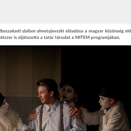
lbeszakadt dallam
almetyjevszki előadása a magyar közönség elő
kétszer is eljátszotta a tatár társulat a MITEM programjában.