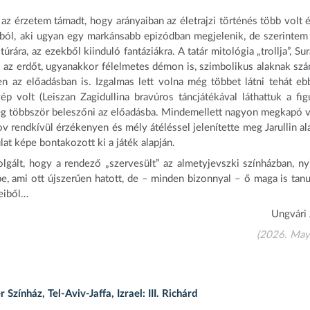
az érzetem támadt, hogy arányaiban az életrajzi történés több volt é
ából, aki ugyan egy markánsabb epizódban megjelenik, de szerinte
úrára, az ezekből kiinduló fantáziákra. A tatár mitológia „trollja”, Sur
édi az erdőt, ugyanakkor félelmetes démon is, szimbolikus alaknak szá
ben az előadásban is. Izgalmas lett volna még többet látni tehát eb
ép volt (Leiszan Zagidullina bravúros táncjátékával láthattuk a figu
ég többször beleszőni az előadásba. Mindemellett nagyon megkapó v
ndkívül érzékenyen és mély átéléssel jelenítette meg Jarullin ala
ulat képe bontakozott ki a játék alapján.
lgált, hogy a rendező „szervesült” az almetyjevszki színházban, ny
be, ami ott újszerűen hatott, de – minden bizonnyal – ő maga is tanu
eiből…
Ungvári 
(2026. May
ínház, Tel-Aviv-Jaffa, Izrael: III. Richárd