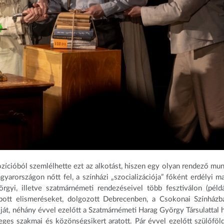
ícióból szemlélhette ezt az alkotást, hiszen egy olyan rendező mun
yarországon nőtt fel, a színházi „szocializációja” főként erdélyi m
örgyi, illetve szatmárnémeti rendezéseivel több fesztiválon (péld
apott elismeréseket, dolgozott Debrecenben, a Csokonai Színházb
át, néhány évvel ezelőtt a Szatmárnémeti Harag György Társulattal 
ges szakmai és közönségsikert aratott. Pár évvel ezelőtt szülőföld