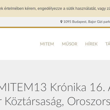
ek értelmében kérem, engedélyezze a sütik használatát, vagy zá
1095 Budapest, Bajor Gizi park
MITEM
MŰSOR
HÍREK
T
 MITEM13 Krónika 16. A
r Köztársaság, Oroszor