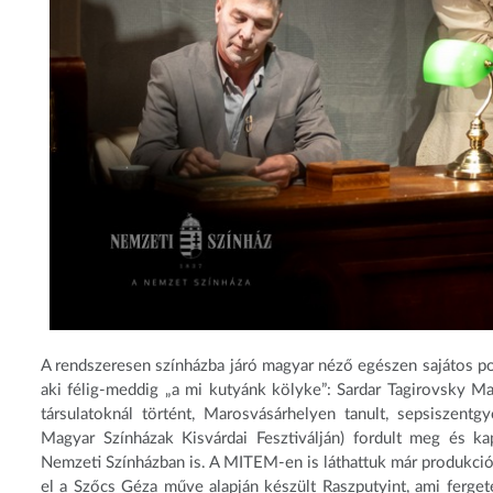
A rendszeresen színházba járó magyar néző egészen sajátos poz
aki félig-meddig „a mi kutyánk kölyke”: Sardar Tagirovsky Mag
társulatoknál történt, Marosvásárhelyen tanult, sepsiszentgy
Magyar Színházak Kisvárdai Fesztiválján) fordult meg és k
Nemzeti Színházban is. A MITEM-en is láthattuk már produkciój
el a Szőcs Géza műve alapján készült Raszputyint, ami fergete