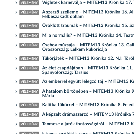
Végletek karneválja – MITEM13 Krónika 17. 
VÉLEMÉNY
A szerző szelleme – MITEM13 Krónika 16. Alm
VÉLEMÉNY
Félbeszakadt dallam
Öröklött traumák – MITEM13 Krónika 15. Sz
VÉLEMÉNY
Mi a normális? – MITEM13 Krónika 14. Teatro
VÉLEMÉNY
Csehov múzsája – MITEM13 Krónika 13. Galias
VÉLEMÉNY
Oroszország: Lelkem kukoricája
Tükörjáték – MITEM13 Krónika 12. N.I. Törö
VÉLEMÉNY
Az élet csapdájában – MITEM13 Krónika 11. K
VÉLEMÉNY
Spanyolország: Tarsius
Az emberrel együtt lélegző táj – MITEM13 K
VÉLEMÉNY
A hatalom börtönében – MITEM13 Krónika 9. 
VÉLEMÉNY
Mária
Kalitka tükörrel – MITEM13 Krónika 8. Feled
VÉLEMÉNY
A képzelt drámaszerző – MITEM13 Krónika 7. 
VÉLEMÉNY
Tanmese a játék fontosságáról – MITEM13 Kr
VÉLEMÉNY
Istenek, próféták, sors – MITEM13 Krónika 5.