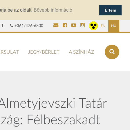
rja be az oldalt.
Bővebb információ
Értem
 1.
+361/476-6800
EN
HU
ÁRSULAT
JEGY/BÉRLET
A SZÍNHÁZ
lmetyjevszki Tatár
szág: Félbeszakadt