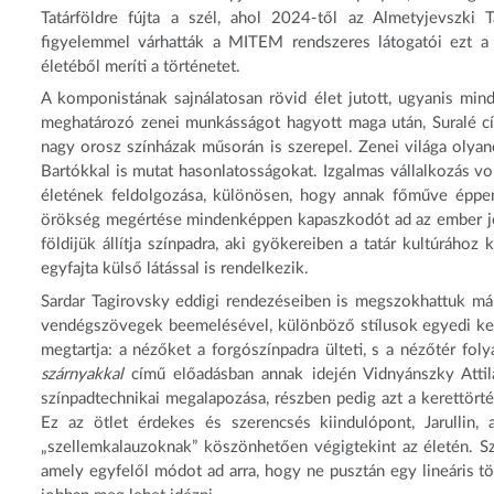
Tatárföldre fújta a szél, ahol 2024-től az Almetyjevszki 
figyelemmel várhatták a MITEM rendszeres látogatói ezt a p
életéből meríti a történetet.
A komponistának sajnálatosan rövid élet jutott, ugyanis mi
meghatározó zenei munkásságot hagyott maga után, Suralé cí
nagy orosz színházak műsorán is szerepel. Zenei világa olyano
Bartókkal is mutat hasonlatosságokat. Izgalmas vállalkozás vo
életének feldolgozása, különösen, hogy annak főműve éppen 
örökség megértése mindenképpen kapaszkodót ad az ember jele
földijük állítja színpadra, aki gyökereiben a tatár kultúráh
egyfajta külső látással is rendelkezik.
Sardar Tagirovsky eddigi rendezéseiben is megszokhattuk má
vendégszövegek beemelésével, különböző stílusok egyedi kev
megtartja: a nézőket a forgószínpadra ülteti, s a nézőtér fol
szárnyakkal
című előadásban annak idején Vidnyánszky Attil
színpadtechnikai megalapozása, részben pedig azt a kerettört
Ez az ötlet érdekes és szerencsés kiindulópont, Jarullin, 
„szellemkalauzoknak” köszönhetően végigtekint az életén. Sz
amely egyfelől módot ad arra, hogy ne pusztán egy lineáris tö