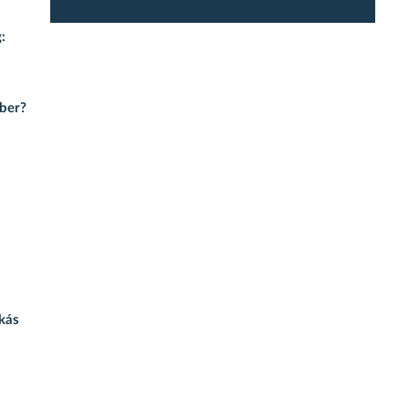
:
mber?
kás