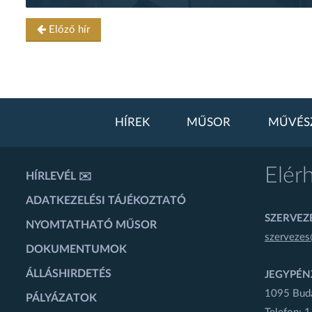
Előző hír
HÍREK
MŰSOR
MŰVÉS
Elér
HÍRLEVÉL ✉️
ADATKEZELÉSI TÁJÉKOZTATÓ
SZERVEZÉ
NYOMTATHATÓ MŰSOR
szervezes
DOKUMENTUMOK
ÁLLÁSHIRDETÉS
JEGYPÉN
1095 Budap
PÁLYÁZATOK