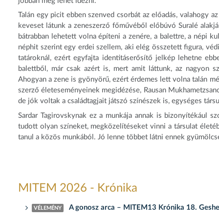
jobban meg lehet idézni.
Talán egy picit ebben szenved csorbát az előadás, valahogy az 
keveset látunk a zeneszerző főművéből előbúvó Suralé alakj
bátrabban lehetett volna építeni a zenére, a balettre, a népi kult
néphit szerint egy erdei szellem, aki elég összetett figura, v
tatároknál, ezért egyfajta identitáserősítő jelkép lehetne eb
balettből, már csak azért is, mert amit láttunk, az nagyon sz
Ahogyan a zene is gyönyörű, ezért érdemes lett volna talán m
szerző életeseményeinek megidézése, Rausan Mukhametzsanov re
de jók voltak a családtagjait játszó színészek is, egységes társ
Sardar Tagirovskynak ez a munkája annak is bizonyítékául szo
tudott olyan színeket, megközelítéseket vinni a társulat életé
tanul a közös munkából. Jó lenne többet látni ennek gyümölcs
MITEM 2026 - Krónika
A gonosz arca – MITEM13 Krónika 18. Gesher Sz
VÉLEMÉNY