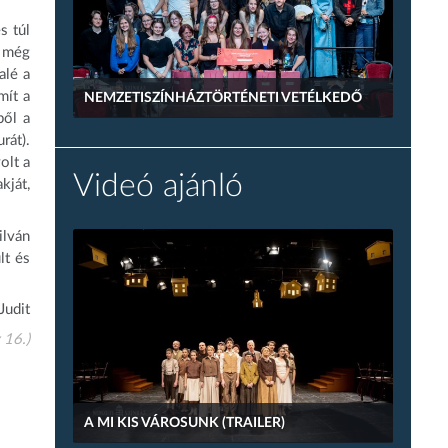
s túl
m még
alé a
mít a
NEMZETISZÍNHÁZTÖRTÉNETI VETÉLKEDŐ
ből a
rát).
olt a
Videó ajánló
kját,
ilván
lt és
Judit
 16.)
A MI KIS VÁROSUNK (TRAILER)