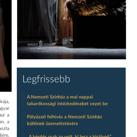
Legfrissebb
A Nemzeti Színház a mai nappal
kája,
takarékossági intézkedéseket vezet be
agyar
ául a
Pályázati felhívás a Nemzeti Színház
an, a
büféinek üzemeltetésére
hozta
jére,
„A kérdés csak az volt, ki lesz a királynő”