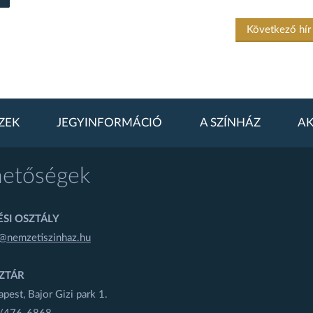
Következő hí
ZEK
JEGYINFORMÁCIÓ
A SZÍNHÁZ
AK
hetőségek
SI OSZTÁLY
@nemzetiszinhaz.hu
ZTÁR
est, Bajor Gizi park 1.