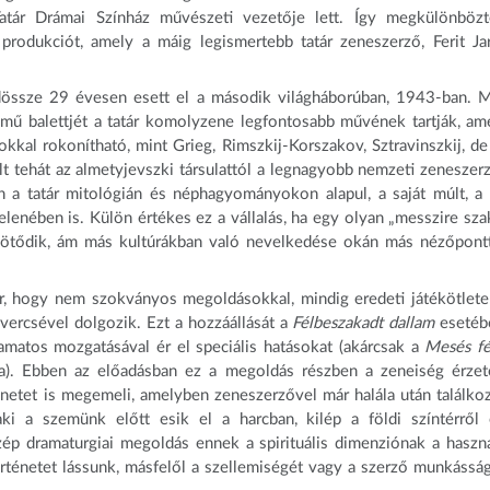
Tatár Drámai Színház művészeti vezetője lett. Így megkülönbözt
rodukciót, amely a máig legismertebb tatár zeneszerző, Ferit Jar
ndössze 29 évesen esett el a második világháborúban, 1943-ban. 
mű balettjét a tatár komolyzene legfontosabb művének tartják, am
kkal rokonítható, mint Grieg, Rimszkij-Korszakov, Sztravinszkij, de
lt tehát az almetyjevszki társulattól a legnagyobb nemzeti zeneszer
a tatár mitológián és néphagyományokon alapul, a saját múlt, a 
nében is. Külön értékes ez a vállalás, ha egy olyan „messzire sza
oz kötődik, ám más kultúrákban való nevelkedése okán más nézőpontt
r, hogy nem szokványos megoldásokkal, mindig eredeti játékötlete
ercsével dolgozik. Ezt a hozzáállását a
Félbeszakadt dallam
esetéb
yamatos mozgatásával ér el speciális hatásokat (akárcsak a
Mesés fé
a). Ebben az előadásban ez a megoldás részben a zeneiség érze
énetet is megemeli, amelyben zeneszerzővel már halála után találko
aki a szemünk előtt esik el a harcban, kilép a földi színtérről
ép dramaturgiai megoldás ennek a spirituális dimenziónak a haszná
rténetet lássunk, másfelől a szellemiségét vagy a szerző munkásság