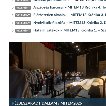
VÉLEMÉNY
A szépség harcosai – MITEM13 Krónika 4. Tro
VÉLEMÉNY
Elérhetetlen álmaink – MITEM13 Krónika 3. Lib
VÉLEMÉNY
Nyelvjáték-filozófia – MITEM13 Krónika 2. L
VÉLEMÉNY
Hatalmi játékok – MITEM13 Krónika 1. – Szat
VÉLEMÉNY
FÉLBESZAKADT DALLAM / MITEM2026