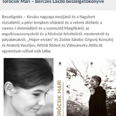
Törőcsik Mari – Bérczes László beszélgetőkönyve
Beszélgetés – Kovács nagyapa mozijáról és a Nagykert
rózsafáiról, a pélyi templom oltáráról és a velemi diófáról, a
cannes-i életműdíjról és a szomszéd Margitkáról, az
angolkisasszonyokról és a főiskolai felvételiről, mesterekről és
pályatársakról. „Major-elvtárs” és Zsótér Sándor, Grigorij Konszkij
és Anatolij Vasziljev, Alföldi Róbert és Vidnyánszky Attila itt
ugyanolyan súllyal esik latba.