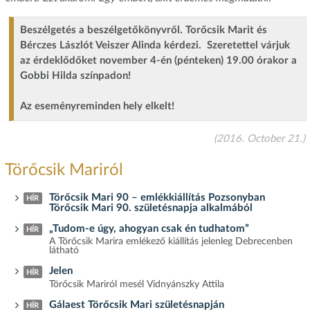
Beszélgetés a beszélgetőkönyvről. Torőcsik Marit és
Bérczes Lászlót Veiszer Alinda kérdezi. Szeretettel várjuk
az érdeklődőket november 4-én (pénteken) 19.00 órakor a
Gobbi Hilda színpadon!
Az eseményreminden hely elkelt!
(2016. October 21.)
Törőcsik Mariról
Törőcsik Mari 90 – emlékkiállítás Pozsonyban
HÍR
Törőcsik Mari 90. születésnapja alkalmából
„Tudom-e úgy, ahogyan csak én tudhatom”
HÍR
A Törőcsik Marira emlékező kiállítás jelenleg Debrecenben
látható
Jelen
HÍR
Törőcsik Mariról mesél Vidnyánszky Attila
Gálaest Törőcsik Mari születésnapján
HÍR