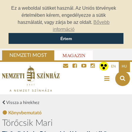
Ez a weboldal sütiket használ. Az Uniós törvények
értelmében kérem, engedélyezze a sütik
használatát, vagy zárja be az oldalt.
Bővebb
információ
Értem
MAGAZIN
NEMZETI MOST
EN
HU
Vissza a hírekhez
Könyvbemutató
Törőcsik Mari