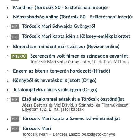
Mandiner (Törőcsik 80 - Születésnapi interjú)
Népszabadság online (Törőcsik 80 - Születésnapi interjú)
Törőcsik Mari Schwajda Györgyről
HÍR
Törőcsik Mari kapta idén a Kölcsey-emlékplakettet
HÍR
Elmondtam mindent már százszor (Revizor online)
Szerencsém volt filmen és színpadon egyaránt
INTERJÚ
Törőcsik Mari születésnapi interjút adott az MTI-nek
Engem az Isten a tenyerén hordozott (Híradó)
Könnyből és nevetésből s jutott (Origo)
Jutalomjátékra nincs szükségem (Origo)
Első alkalommal adták át a Törőcsik ösztöndíjat
HÍR
Józsa Bettina és Vizi Dávid, a Színház- és Filmművészeti
Egyetem (SZFE) hallgatói kapták
Törőcsik Mari kapta a Szenes Iván-életműdíjat
HÍR
Törőcsik Mari
HÍR
Törőcsik Mari – Bérczes László beszélgetőkönyve