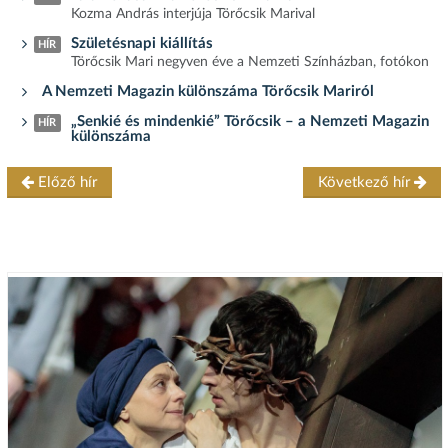
Kozma András interjúja Törőcsik Marival
Születésnapi kiállítás
HÍR
Törőcsik Mari negyven éve a Nemzeti Színházban, fotókon
A Nemzeti Magazin különszáma Törőcsik Mariról
„Senkié és mindenkié” Törőcsik – a Nemzeti Magazin
HÍR
különszáma
Előző hír
Következő hír