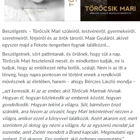
Beszélgetés – Törőcsik Mari szüleiről, testvéreiről, gyermekeiről,
szerelmeiről, férjeiről és az örök társról, Maár Gyuláról, akivel
egyszer majd a Fekete-tengerben fognak találkozni…
Beszélgetnek, sört pattintanak, és örülnek, hogy süt a nap.
Törőcsik Mari fesztelenül mesél, és mindketten tudják, mi is
tudjuk, hogy az emlékezet néha botlik, szalajt. Nem is az itt a
lényeg, hogy napra pontosan mi történt ennek a rendkívüli
művésznek az életében, hanem – ahogy Bérczes László mondja –
„azt keressük, ki az az ember, akit Törőcsik Marinak hívnak.
Hogyan él, hogyan közlekedik az emberek között, hogyan
gondolkodik. Hogyan tekint a világra. Sőt, bármilyen önző
szándék, arra hívom az olvasót, hogy Mari tekintetével nézzen a
világra, amikor ezzel a könyvvel találkozik. Azért akarom ezt, mert
szerintem jó dolog így nézni a világra. Az az egyszerű mondat jut
eszembe, amit Zsótér mondott a Brand kapcsán. Megmutatni egy
embert. Ezt akarom. Egy embert, akit érdemes megmutatni.”