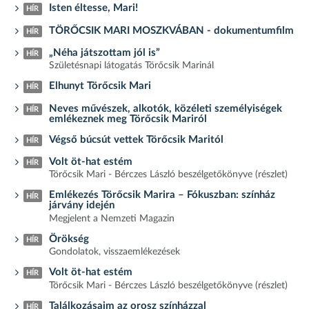
Isten éltesse, Mari!
HÍR
TÖRŐCSIK MARI MOSZKVÁBAN - dokumentumfilm
HÍR
„Néha játszottam jól is”
HÍR
Születésnapi látogatás Törőcsik Marinál
Elhunyt Törőcsik Mari
HÍR
Neves művészek, alkotók, közéleti személyiségek
HÍR
emlékeznek meg Törőcsik Mariról
Végső búcsút vettek Törőcsik Maritól
HÍR
Volt öt-hat estém
HÍR
Törőcsik Mari - Bérczes László beszélgetőkönyve (részlet)
Emlékezés Törőcsik Marira – Fókuszban: színház
HÍR
járvány idején
Megjelent a Nemzeti Magazin
Örökség
HÍR
Gondolatok, visszaemlékezések
Volt öt-hat estém
HÍR
Törőcsik Mari - Bérczes László beszélgetőkönyve (részlet)
Találkozásaim az orosz színházzal
HÍR