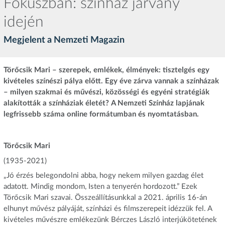
Fókuszban: színház járvány
idején
Megjelent a Nemzeti Magazin
Törőcsik Mari – szerepek, emlékek, élmények: tisztelgés egy
kivételes színészi pálya előtt. Egy éve zárva vannak a színházak
– milyen szakmai és művészi, közösségi és egyéni stratégiák
alakították a színháziak életét?
A Nemzeti Színház lapjának
legfrissebb száma online formátumban és nyomtatásban.
Törőcsik Mari
(1935-2021)
„Jó érzés belegondolni abba, hogy nekem milyen gazdag élet
adatott. Mindig mondom, Isten a tenyerén hordozott.” Ezek
Törőcsik Mari szavai. Összeállításunkkal a 2021. április 16-án
elhunyt művész pályáját, színházi és filmszerepeit idézzük fel. A
kivételes művészre emlékezünk Bérczes László interjúkötetének