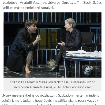
részletével, Anatolij Vasziljev, Udvaros Dorottya, Trill Zsolt, Szűcs
Nelli és mások emlékező soraival.
Trill Zsolt és Törőcsik Mari a Galilei élete című előadásban, utolsó
szerepében. Nemzeti Színház, 2016. fotó: Eöri Szabó Zsolt
„Nagy mesterekkel is dolgozhattam. Szabadon mertem mindent
csinálni, mert tudtam, hogy úgyis megállítanak, ha rossz vagyok.