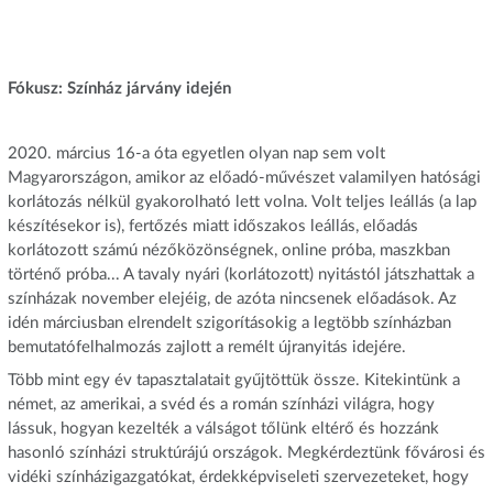
Fókusz: Színház járvány idején
2020. március 16-a óta egyetlen olyan nap sem volt
Magyarországon, amikor az előadó-művészet valamilyen hatósági
korlátozás nélkül gyakorolható lett volna. Volt teljes leállás (a lap
készítésekor is), fertőzés miatt időszakos leállás, előadás
korlátozott számú nézőközönségnek, online próba, maszkban
történő próba... A tavaly nyári (korlátozott) nyitástól játszhattak a
színházak november elejéig, de azóta nincsenek előadások. Az
idén márciusban elrendelt szigorításokig a legtöbb színházban
bemutatófelhalmozás zajlott a remélt újranyitás idejére.
Több mint egy év tapasztalatait gyűjtöttük össze. Kitekintünk a
német, az amerikai, a svéd és a román színházi világra, hogy
lássuk, hogyan kezelték a válságot tőlünk eltérő és hozzánk
hasonló színházi struktúrájú országok. Megkérdeztünk fővárosi és
vidéki színházigazgatókat, érdekképviseleti szervezeteket, hogy