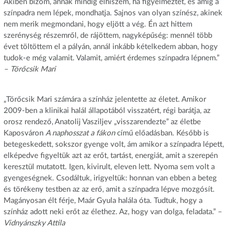
Akiben bízom, annak mindig elhiszem, ha figyelmeztet, és amíg a
színpadra nem lépek, mondhatja. Sajnos van olyan színész, akinek
nem merik megmondani, hogy eljött a vég. Én azt hittem
szerénység részemről, de rájöttem, nagyképűség: mennél több
évet töltöttem el a pályán, annál inkább kételkedem abban, hogy
tudok-e még valamit. Valamit, amiért érdemes színpadra lépnem.”
– Törőcsik Mari
„Törőcsik Mari számára a színház jelentette az életet. Amikor
2009-ben a klinikai halál állapotából visszatért, régi barátja, az
orosz rendező, Anatolij Vasziljev „visszarendezte” az életbe
Kaposváron
A naphosszat a fákon
című előadásban. Később is
betegeskedett, sokszor gyenge volt, ám amikor a színpadra lépett,
elképedve figyeltük azt az erőt, tartást, energiát, amit a szerepén
keresztül mutatott. Igen, kivirult, eleven lett. Nyoma sem volt a
gyengeségnek. Csodáltuk, irigyeltük: honnan van ebben a beteg
és törékeny testben az az erő, amit a színpadra lépve mozgósít.
Magányosan élt férje, Maár Gyula halála óta. Tudtuk, hogy a
színház adott neki erőt az élethez. Az, hogy van dolga, feladata.” –
Vidnyánszky Attila