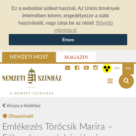
Ez a weboldal sütiket használ. Az Uniós törvények
értelmében kérem, engedélyezze a sütik
használatát, vagy zárja be az oldalt.
Bővebb
információ
Értem
MAGAZIN
NEMZETI MOST
EN
HU
Vissza a hírekhez
Olvasnivaló
Emlékezés Törőcsik Marira –