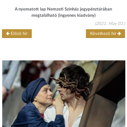
A nyomatott lap Nemzeti Színház jegypénztárában
megtalálható (ingyenes kiadvány)
(2021. May 03.)
Előző hír
Következő hír