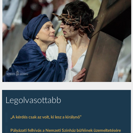
Legolvasottabb
„A kérdés csak az volt, ki lesz a királynő”
Pályázati felhívás a Nemzeti Színház büféinek üzemeltetésére