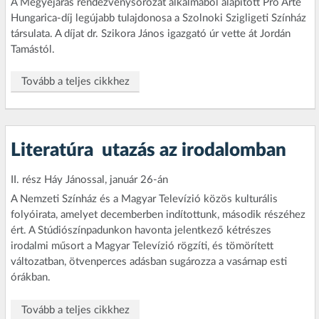
A Megyejárás rendezvénysorozat alkalmából alapított Pro Arte
Hungarica-díj legújabb tulajdonosa a Szolnoki Szigligeti Színház
társulata. A díjat dr. Szikora János igazgató úr vette át Jordán
Tamástól.
Tovább a teljes cikkhez
Literatúra  utazás az irodalomban
II. rész Háy Jánossal, január 26-án
A Nemzeti Színház és a Magyar Televízió közös kulturális
folyóirata, amelyet decemberben indítottunk, második részéhez
ért. A Stúdiószínpadunkon havonta jelentkező kétrészes
irodalmi műsort a Magyar Televízió rögzíti, és tömörített
változatban, ötvenperces adásban sugározza a vasárnap esti
órákban.
Tovább a teljes cikkhez