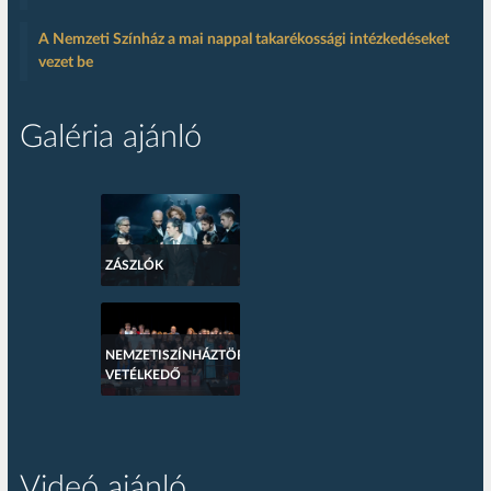
A Nemzeti Színház a mai nappal takarékossági intézkedéseket
vezet be
Galéria ajánló
ZÁSZLÓK
NEMZETISZÍNHÁZTÖRTÉNETI
VETÉLKEDŐ
Videó ajánló