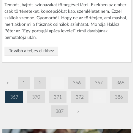
Tempós, hajtós színházakat tömegével látni. Ezekben az ember
csak történeteket, koncepciókat kap, szemléletet nem. Ezzel
szállok szembe. Gyomorból. Hogy ne az történjen, ami máshol,
mert akkor mi a frásznak csinálok színházat. Mondja Halász
Péter az "Egy portugál apáca levelei" című darabjának
bemutatója után.
Tovább a teljes cikkhez
«
1
2
...
366
367
368
369
370
371
372
...
386
387
»