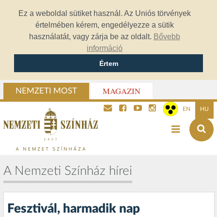
Ez a weboldal sütiket használ. Az Uniós törvények
értelmében kérem, engedélyezze a sütik
használatát, vagy zárja be az oldalt.
Bővebb
információ
Értem
MAGAZIN
NEMZETI MOST
EN
HU
A Nemzeti Színház hírei
Fesztivál, harmadik nap