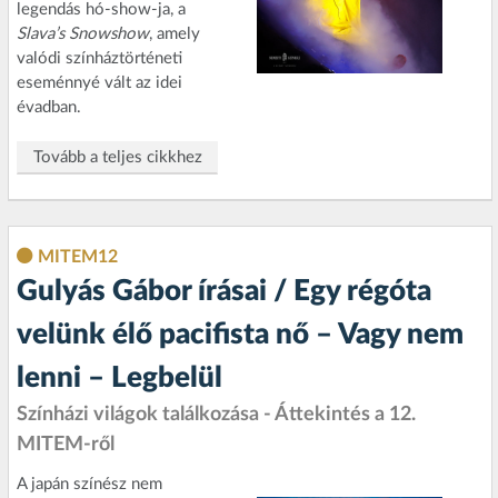
legendás hó-show-ja, a
Slava’s Snowshow
, amely
valódi színháztörténeti
eseménnyé vált az idei
évadban.
Tovább a teljes cikkhez
MITEM12
Gulyás Gábor írásai / Egy régóta
velünk élő pacifista nő – Vagy nem
lenni – Legbelül
Színházi világok találkozása - Áttekintés a 12.
MITEM-ről
A japán színész nem