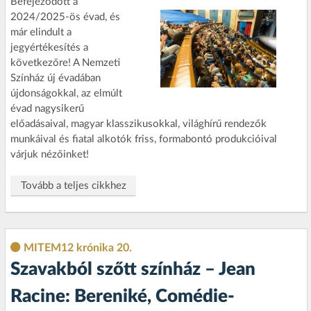
Befejeződött a
2024/2025-ös évad, és
már elindult a
jegyértékesítés a
következőre! A Nemzeti
Színház új évadában
újdonságokkal, az elmúlt
évad nagysikerű
előadásaival, magyar klasszikusokkal, világhírű rendezők
munkáival és fiatal alkotók friss, formabontó produkcióival
várjuk nézőinket!
Tovább a teljes cikkhez
MITEM12 krónika 20.
Szavakból szőtt színház – Jean
Racine: Bereniké, Comédie-