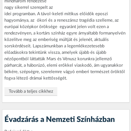
mindhárom rendezése
nagy sikerrel szerepelt az
idei programban. A távol-keleti mitikus előidők eposzi
hagyománya, az ókori és a reneszánsz tragédia szelleme, az
európai középkor öröksége egyaránt jelen volt ezen a
rendezvényen, a kortárs színház egyre árnyaltabb formanyelvén
közelítve meg az emberiség múltját és jelenét, aktuális
sorskérdéseit. Lapszámunkban a legemlékezetesebb
előadásokra tekintünk vissza, amelyek újabb és újabb
nézőpontból láttatták Mars és Vénusz korunkra jellemző
párharcát, a háborúzó, elemi erőkkel viaskodó, ám ugyanakkor
békére, szépségre, szerelemre vágyó emberi természet öröktől
fogva létező drámai kettősségét.
Tovább a teljes cikkhez
Évadzárás a Nemzeti Színházban