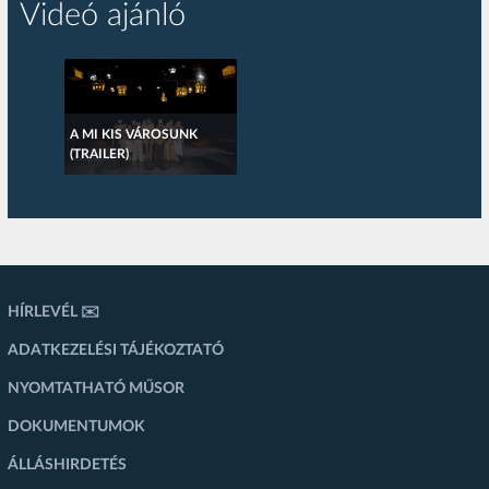
Videó ajánló
A MI KIS VÁROSUNK
(TRAILER)
HÍRLEVÉL ✉️
ADATKEZELÉSI TÁJÉKOZTATÓ
NYOMTATHATÓ MŰSOR
DOKUMENTUMOK
ÁLLÁSHIRDETÉS