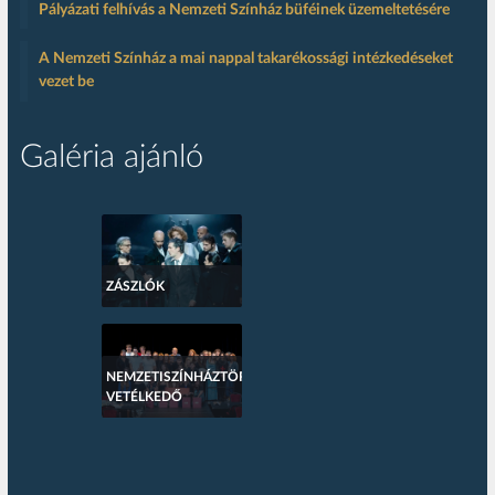
Pályázati felhívás a Nemzeti Színház büféinek üzemeltetésére
A Nemzeti Színház a mai nappal takarékossági intézkedéseket
vezet be
Galéria ajánló
ZÁSZLÓK
NEMZETISZÍNHÁZTÖRTÉNETI
VETÉLKEDŐ