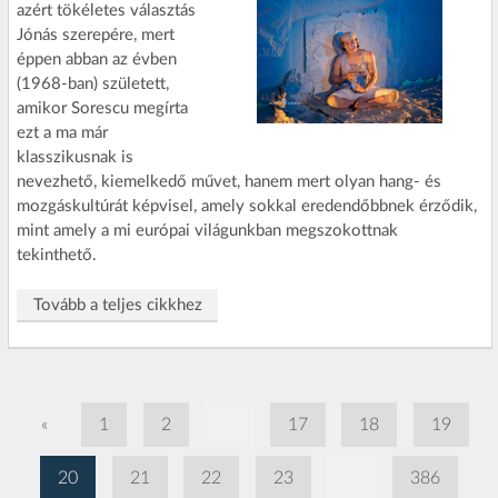
azért tökéletes választás
Jónás szerepére, mert
éppen abban az évben
(1968-ban) született,
amikor Sorescu megírta
ezt a ma már
klasszikusnak is
nevezhető, kiemelkedő művet, hanem mert olyan hang- és
mozgáskultúrát képvisel, amely sokkal eredendőbbnek érződik,
mint amely a mi európai világunkban megszokottnak
tekinthető.
Tovább a teljes cikkhez
«
1
2
...
17
18
19
20
21
22
23
...
386