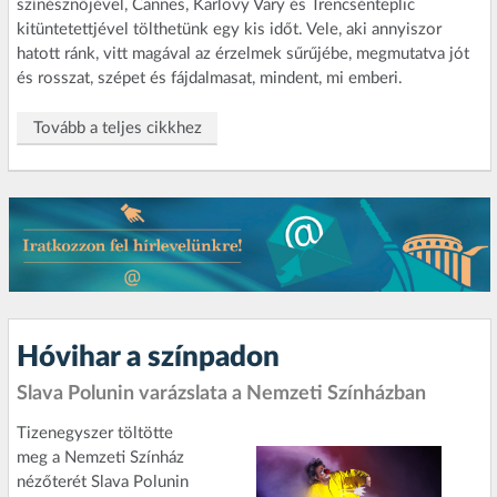
színésznőjével, Cannes, Karlovy Vary és Trencsénteplic
kitüntetettjével tölthetünk egy kis időt. Vele, aki annyiszor
hatott ránk, vitt magával az érzelmek sűrűjébe, megmutatva jót
és rosszat, szépet és fájdalmasat, mindent, mi emberi.
Tovább a teljes cikkhez
Hóvihar a színpadon
Slava Polunin varázslata a Nemzeti Színházban
Tizenegyszer töltötte
meg a Nemzeti Színház
nézőterét Slava Polunin