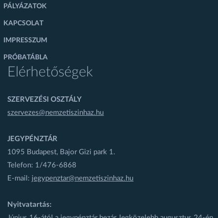
PÁLYÁZATOK
KAPCSOLAT
IMPRESSZUM
PRÓBATÁBLA
Elérhetőségek
SZERVEZÉSI OSZTÁLY
szervezes@nemzetiszinhaz.hu
JEGYPÉNZTÁR
1095 Budapest, Bajor Gizi park 1.
Telefon: 1/476-6868
E-mail:
jegypenztar@nemzetiszinhaz.hu
Nyitvatartás:
Június 16-ától a jegypénztár bezár, legközelebb augusztus 24-én