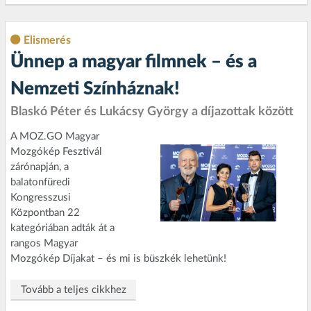
Elismerés
Ünnep a magyar filmnek – és a
Nemzeti Színháznak!
Blaskó Péter és Lukácsy György a díjazottak között
A MOZ.GO Magyar
Mozgókép Fesztivál
zárónapján, a
balatonfüredi
Kongresszusi
Központban 22
kategóriában adták át a
rangos Magyar
Mozgókép Díjakat – és mi is büszkék lehetünk!
Tovább a teljes cikkhez