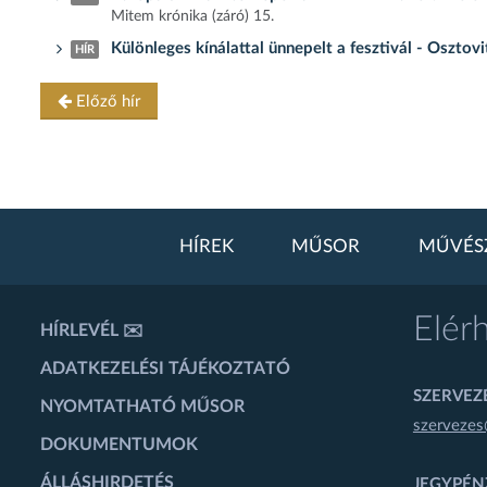
Mitem krónika (záró) 15.
Különleges kínálattal ünnepelt a fesztivál - Osztov
HÍR
Előző hír
HÍREK
MŰSOR
MŰVÉS
Elér
HÍRLEVÉL ✉️
ADATKEZELÉSI TÁJÉKOZTATÓ
SZERVEZÉ
NYOMTATHATÓ MŰSOR
szervezes
DOKUMENTUMOK
ÁLLÁSHIRDETÉS
JEGYPÉN