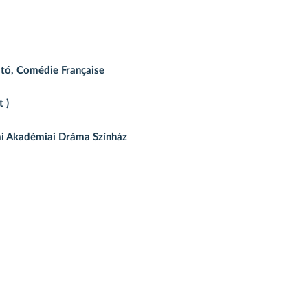
ató, Comédie Française
 )
ami Akadémiai Dráma Színház