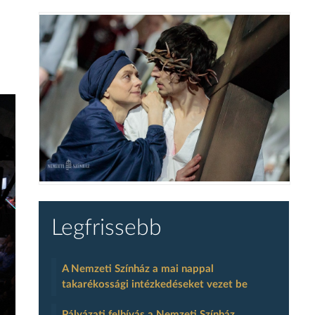
Legfrissebb
A Nemzeti Színház a mai nappal
takarékossági intézkedéseket vezet be
Pályázati felhívás a Nemzeti Színház