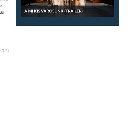
ár
A MI KIS VÁROSUNK (TRAILER)
zus
 02.)