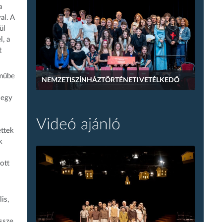
a
al. A
ül
l, a
t
eműbe
NEMZETISZÍNHÁZTÖRTÉNETI VETÉLKEDŐ
 egy
Videó ajánló
ettek
k
ott
is,
össze