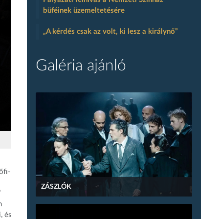
büféinek üzemeltetésére
„A kérdés csak az volt, ki lesz a királynő”
Galéria ajánló
őfi-
ZÁSZLÓK
”
m
, és