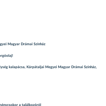
egyei Magyar Drámai Színház
orgóolaj!
elység kalapácsa, Kárpátaljai Megyei Magyar Drámai Színház,
ménycsokor a találkozóról