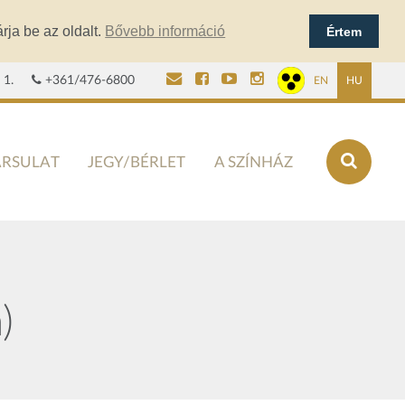
rja be az oldalt.
Bővebb információ
Értem
 1.
+361/476-6800
EN
HU
ÁRSULAT
JEGY/BÉRLET
A SZÍNHÁZ
)