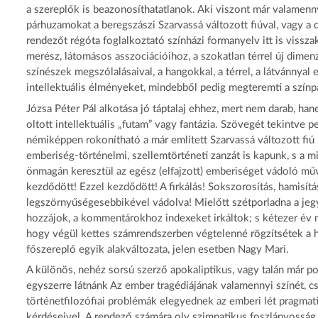
a szereplők is beazonosíthatatlanok. Aki viszont már valamennyi
párhuzamokat a beregszászi Szarvassá változott fiúval, vagy a 
rendezőt régóta foglalkoztató színházi formanyelv itt is viss
merész, látomásos asszociációihoz, a szokatlan térrel új dimenz
színészek megszólalásaival, a hangokkal, a térrel, a látvánnya
intellektuális élményeket, mindebből pedig megteremti a színp
Józsa Péter Pál alkotása jó táptalaj ehhez, mert nem darab, h
oltott intellektuális „futam” vagy fantázia. Szövegét tekintve p
némiképpen rokonítható a már említett Szarvassá változott fiú
emberiség-történelmi, szellemtörténeti zanzát is kapunk, s a 
önmagán keresztül az egész (elfajzott) emberiséget vádoló mű
kezdődött! Ezzel kezdődött! A firkálás! Sokszorosítás, hamisí
legszörnyűségesebbikével vádolva! Mielőtt szétporladna a jeg
hozzájok, a kommentárokhoz indexeket irkáltok; s kétezer év mú
hogy végül kettes számrendszerben végtelenné rögzítsétek a ha
főszereplő egyik alakváltozata, jelen esetben Nagy Mari.
A különös, nehéz sorsú szerző apokaliptikus, vagy talán már po
egyszerre látnánk Az ember tragédiájának valamennyi színét, 
történetfilozófiai problémák elegyednek az emberi lét pragmati
kérdéseivel. A rendező számára oly szimpatikus foszlányosság 