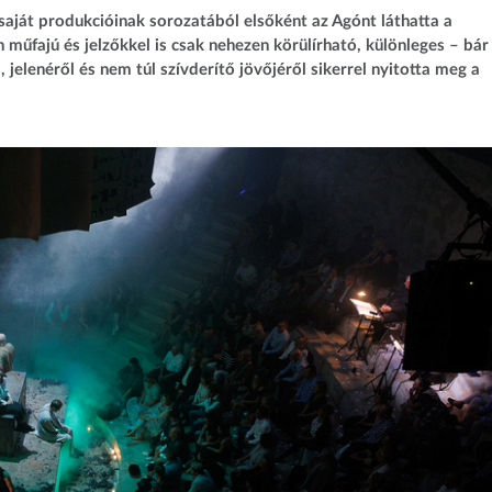
saját produkcióinak sorozatából elsőként az Agónt láthatta a
műfajú és jelzőkkel is csak nehezen körülírható, különleges – bár
jelenéről és nem túl szívderítő jövőjéről sikerrel nyitotta meg a