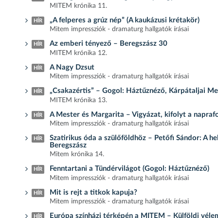
MITEM krónika 11.
„A felperes a grúz nép” (A kaukázusi krétakör)
HÍR
Mitem impressziók - dramaturg hallgatók írásai
Az emberi tényező – Beregszász 30
HÍR
MITEM krónika 12.
A Nagy Dzsut
HÍR
Mitem impressziók - dramaturg hallgatók írásai
„Csakazértis” – Gogol: Háztűznéző, Kárpátaljai M
HÍR
MITEM krónika 13.
A Mester és Margarita – Vigyázat, kifolyt a napraf
HÍR
Mitem impressziók - dramaturg hallgatók írásai
Szatirikus óda a szülőföldhöz – Petőfi Sándor: A h
HÍR
Beregszász
Mitem krónika 14.
Fenntartani a Tündérvilágot (Gogol: Háztűznéző)
HÍR
Mitem impressziók - dramaturg hallgatók írásai
Mit is rejt a titkok kapuja?
HÍR
Mitem impressziók - dramaturg hallgatók írásai
Európa színházi térképén a MITEM – Külföldi véle
HÍR