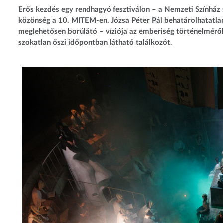
Erős kezdés egy rendhagyó fesztiválon – a Nemzeti Színház 
közönség a 10. MITEM-en. Józsa Péter Pál behatárolhatatlan 
meglehetősen borúlátó – víziója az emberiség történelméről, 
szokatlan őszi időpontban látható találkozót.