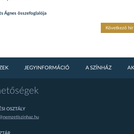
its Ágnes összefoglalója
Következő hí
ZEK
JEGYINFORMÁCIÓ
A SZÍNHÁZ
AK
hetőségek
SI OSZTÁLY
@nemzetiszinhaz.hu
ZTÁR