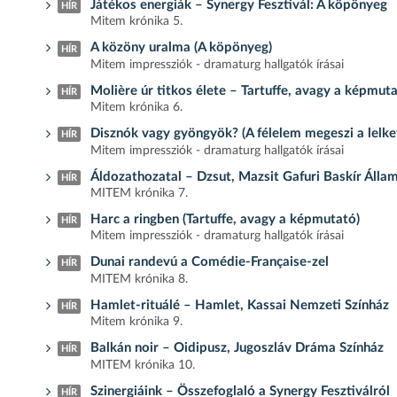
Játékos energiák – Synergy Fesztivál: A köpönyeg
HÍR
Mitem krónika 5.
A közöny uralma (A köpönyeg)
HÍR
Mitem impressziók - dramaturg hallgatók írásai
Molière úr titkos élete – Tartuffe, avagy a képmut
HÍR
Mitem krónika 6.
Disznók vagy gyöngyök? (A félelem megeszi a lelket
HÍR
Mitem impressziók - dramaturg hallgatók írásai
Áldozathozatal – Dzsut, Mazsit Gafuri Baskír Áll
HÍR
MITEM krónika 7.
Harc a ringben (Tartuffe, avagy a képmutató)
HÍR
Mitem impressziók - dramaturg hallgatók írásai
Dunai randevú a Comédie-Française-zel
HÍR
MITEM krónika 8.
Hamlet-rituálé – Hamlet, Kassai Nemzeti Színház
HÍR
Mitem krónika 9.
Balkán noir – Oidipusz, Jugoszláv Dráma Színház
HÍR
MITEM krónika 10.
Szinergiáink – Összefoglaló a Synergy Fesztiválról
HÍR