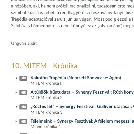
a nézőben, aki, ha nem próbál racionalizálni, tudatosan értelmez
szimbolikussá is teheti a rendhagyó őszi fesztiválnyitányt, h
Tragédia-adaptációval zárult június végén. Most pedig ezzel a 
Színház, s bármennyire is nem könnyű ez az „olvasmány”, megl
Ungvári Judit
10. MITEM - Krónika
Kakofón Tragédia (Nemzeti Showcase: Agón)
HÍR
MITEM krónika I.
A túlélők bűntudata – Synergy Fesztivál: Rúth kön
HÍR
MITEM krónika 2.
„Köztes lét” – Synergy Fesztivál: Gulliver utazása
HÍR
MITEM krónika 3.
Félelmeink – Synergy Fesztivál: A félelem megeszi a
HÍR
Mitem krónika 4.