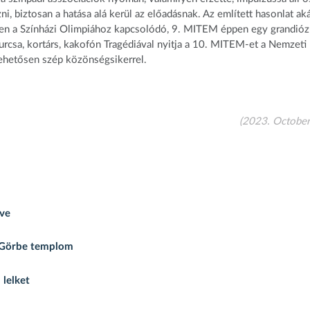
ni, biztosan a hatása alá kerül az előadásnak. Az említett hasonlat ak
iszen a Színházi Olimpiához kapcsolódó, 9. MITEM éppen egy grandió
furcsa, kortárs, kakofón Tragédiával nyitja a 10. MITEM-et a Nemzeti
ehetősen szép közönségsikerrel.
(2023. October
yve
i; Görbe templom
 lelket