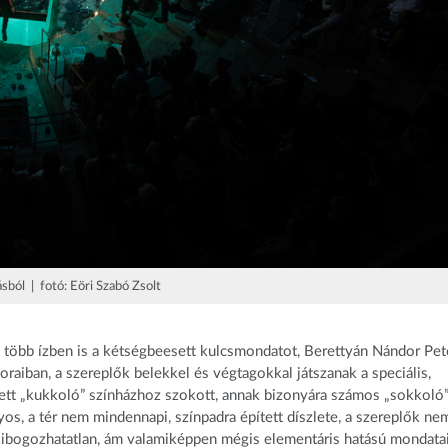
ásból | fotó: Eöri Szabó Zsolt
ó több ízben is a kétségbeesett kulcsmondatot, Berettyán Nándor Pet
raiban, a szereplők belekkel és végtagokkal játszanak a speciális,
zett „kukkoló” színházhoz szokott, annak bizonyára számos „sokkoló
os, a tér nem mindennapi, színpadra épített díszlete, a szereplők ne
kibogozhatatlan, ám valamiképpen mégis elementáris hatású mondatai