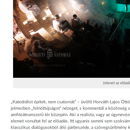
Jelenet az előad
„Katedrálist építek, nem csatornát” – üvölti Horváth Lajos Ott
jelmezben „felnőttújságot” nézeget, s kommentál a közönség so
amfiteátrumszerű tér közepén. Aki a realista, vagy az úgyneve
elemet vonultat fel az előadás. Itt ugyanis semmi sem szokvány
klasszikus dialógusokból álló párbeszéde, a szövegsűrítmény 