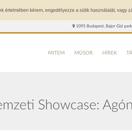
ek értelmében kérem, engedélyezze a sütik használatát, vagy zá
1095 Budapest, Bajor Gizi park
MITEM
MŰSOR
HÍREK
T
emzeti Showcase: Agón