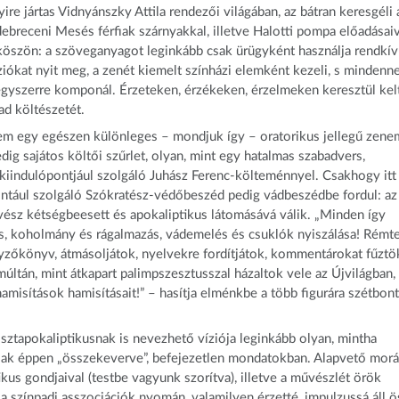
re jártas Vidnyánszky Attila rendezői világában, az bátran keresgéli 
debreceni Mesés férfiak szárnyakkal, illetve Halotti pompa előadásaiv
zaköszön: a szöveganyagot leginkább csak ürügyként használja rendkív
iókat nyit meg, a zenét kiemelt színházi elemként kezeli, s mindenne
l egyszerre komponál. Érzeteken, érzékeken, érzelmeken keresztül kel
ad költészetét.
anem egy egészen különleges – mondjuk így – oratorikus jellegű zen
edig sajátos költői szűrlet, olyan, mint egy hatalmas szabadvers,
 kiindulópontjául szolgáló Juhász Ferenc-költeménnyel. Csakhogy itt
mintául szolgáló Szókratész-védőbeszéd pedig vádbeszédbe fordul: az
vész kétségbeesett és apokaliptikus látomásává válik. „Minden így
tás, koholmány és rágalmazás, vádemelés és csuklók nyiszálása! Rémt
yzőkönyv, átmásoljátok, nyelvekre fordítjátok, kommentárokat fűztö
ltán, mint átkapart palimpszesztusszal házaltok vele az Újvilágban,
misítások hamisításait!” – hasítja elménkbe a több figurára szétbont
sztapokaliptikusnak is nevezhető víziója leginkább olyan, mintha
csak éppen „összekeverve”, befejezetlen mondatokban. Alapvető morál
kus gondjaival (testbe vagyunk szorítva), illetve a művészlét örök
a színpadi asszociációk nyomán, valamilyen érzetté, impulzussá áll 