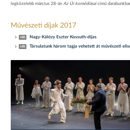
legközelebb március 28-án
Az Úr komédiásai
című darabunkban
Művészeti díjak 2017
Nagy-Kálózy Eszter Kossuth-díjas
HÍR
Társulatunk három tagja vehetett át művészeti eli
HÍR