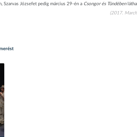
, Szarvas Józsefet pedig március 29-én a
Csongor és Tündében
látha
(2017. March
smerést