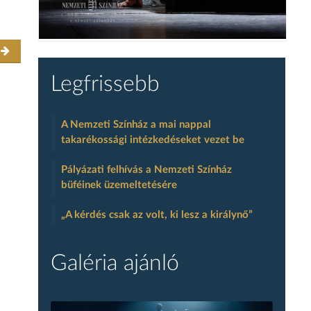
r
Legfrissebb
A Nemzeti Színház a mai nappal
takarékossági intézkedéseket vezet be
Pályázati felhívás a Nemzeti Színház
büféinek üzemeltetésére
„A kérdés csak az volt, ki lesz a királynő”
Galéria ajánló