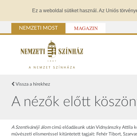
Ez a weboldal sütiket használ. Az Uniós törvény
MAGAZIN
NEMZETI MOST
Vissza a hírekhez
A nézők előtt köszönt
A Szentivánéji álom
című előadásunk után Vidnyánszky Attila k
művészeti elismeréssel kitüntetett tagjait: Fehér Tibort, Szar