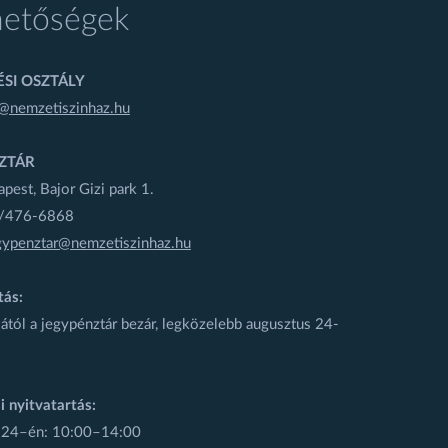
hetőségek
SI OSZTÁLY
@nemzetiszinhaz.hu
ZTÁR
est, Bajor Gizi park 1.
1/476-6868
gypenztar@nemzetiszinhaz.hu
tás:
ától a jegypénztár bezár, legközelebb augusztus 24-
i nyitvatartás:
 24–én: 10:00–14:00