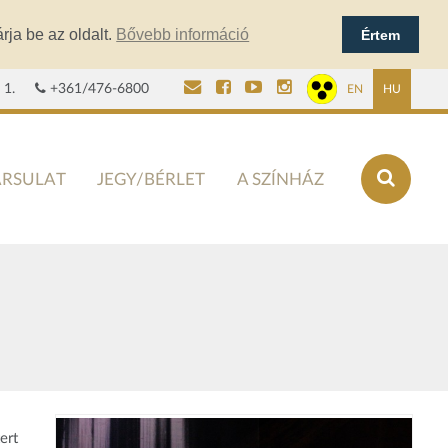
rja be az oldalt.
Bővebb információ
Értem
 1.
+361/476-6800
EN
HU
ÁRSULAT
JEGY/BÉRLET
A SZÍNHÁZ
ert