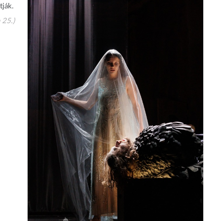
tják.
 25.)