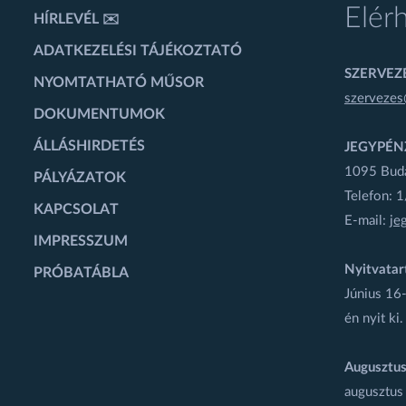
Elér
HÍRLEVÉL ✉️
ADATKEZELÉSI TÁJÉKOZTATÓ
SZERVEZÉ
NYOMTATHATÓ MŰSOR
szervezes
DOKUMENTUMOK
ÁLLÁSHIRDETÉS
JEGYPÉN
1095 Budap
PÁLYÁZATOK
Telefon: 
KAPCSOLAT
E-mail:
je
IMPRESSZUM
Nyitvatar
PRÓBATÁBLA
Június 16-
én nyit ki.
Augusztus
augusztus