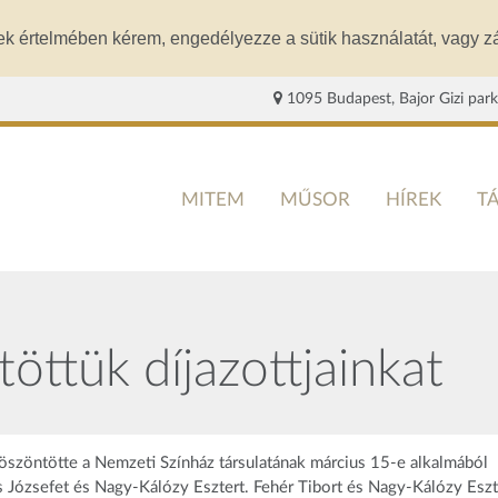
ek értelmében kérem, engedélyezze a sütik használatát, vagy zá
1095 Budapest, Bajor Gizi park
MITEM
MŰSOR
HÍREK
T
öttük díjazottjainkat
öszöntötte a Nemzeti Színház társulatának március 15-e alkalmából
vas Józsefet és Nagy-Kálózy Esztert. Fehér Tibort és Nagy-Kálózy Eszt