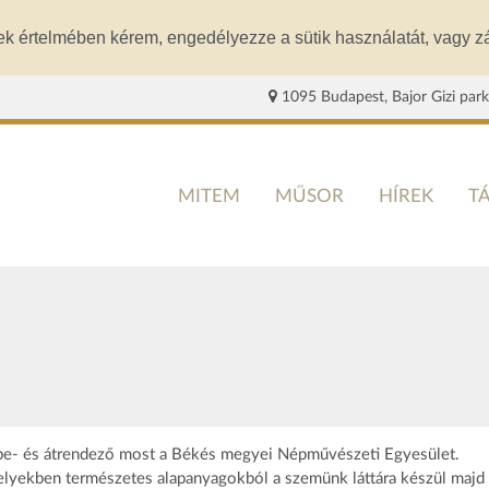
ek értelmében kérem, engedélyezze a sütik használatát, vagy zá
1095 Budapest, Bajor Gizi park
MITEM
MŰSOR
HÍREK
T
 A be- és átrendező most a Békés megyei Népművészeti Egyesület.
elyekben természetes alapanyagokból a szemünk láttára készül majd