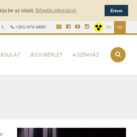
rja be az oldalt.
Bővebb információ
Értem
 1.
+361/476-6800
EN
HU
ÁRSULAT
JEGY/BÉRLET
A SZÍNHÁZ
 a