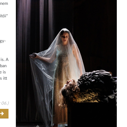
l nem
ítői"
ngy-
is.
A
sban
e is
 itt
 06.)
r