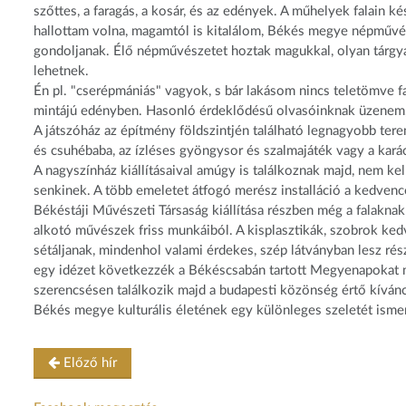
szőttes, a faragás, a kosár, és az edények. A műhelyek falain 
hallottam volna, magamtól is kitalálom, Békés megye népművé
gondoljanak. Élő népművészetet hoztak magukkal, olyan tárgyak
lehetnek.
Én pl. "cserépmániás" vagyok, s bár lakásom nincs teletömve 
mintájú edényben. Hasonló érdeklődésű olvasóinknak üzenem, 
A játszóház az építmény földszintjén található legnagyobb ter
és csuhébaba, az ízléses gyöngysor és szalmajáték vagy a kará
A nagyszínház kiállításaival amúgy is találkoznak majd, nem k
senkinek. A több emeletet átfogó merész installáció a kedven
Békéstáji Művészeti Társaság kiállítása részben még a falaknak 
alkotó művészek friss munkáiból.
A kisplasztikák, szobrok ked
sétáljanak, mindenhol valami érdekes, szép látványban lesz rés
egy idézet következzék a Békéscsabán tartott Megyenapokat m
szerencsésen találkozik majd a budapesti közönség értő kívánc
Békés megye kulturális életének egy különleges szeletét ismer
Előző hír