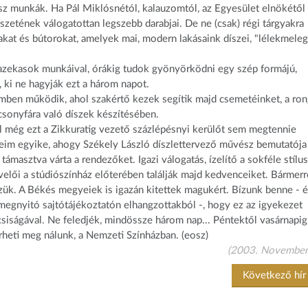
kész munkák. Ha Pál Miklósnétól, kalauzomtól, az Egyesület elnökétő
szetének válogatottan legszebb darabjai.
De ne (csak) régi tárgyakra
at és bútorokat, amelyek mai, modern lakásaink díszei, "lélekmeleg
fazekasok munkáival, órákig tudok gyönyörködni egy szép formájú,
ki ne hagyják ezt a három napot.
emben működik, ahol szakértő kezek segítik majd csemetéinket, a ro
csonyfára való díszek készítésében.
ell még ezt a Zikkuratig vezető százlépésnyi kerülőt sem megtennie
ceim egyike, ahogy Székely László díszlettervező művész bemutatója 
támasztva várta a rendezőket. Igazi válogatás, ízelítő a sokféle stílu
velői a stúdiószínház előterében találják majd kedvenceiket. Bármerr
zük. A Békés megyeiek is igazán kitettek magukért. Bízunk benne - és
egnyitó sajtótájékoztatón elhangzottakból -, hogy ez az igyekezet
siságával. Ne feledjék, mindössze három nap... Péntektől vasárnapig
heti meg nálunk, a Nemzeti Színházban. (eosz)
(2003. November
Következő hí