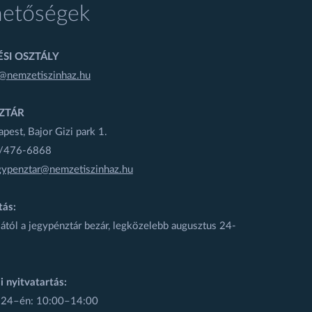
hetőségek
SI OSZTÁLY
@nemzetiszinhaz.hu
ZTÁR
est, Bajor Gizi park 1.
1/476-6868
gypenztar@nemzetiszinhaz.hu
tás:
ától a jegypénztár bezár, legközelebb augusztus 24-
i nyitvatartás:
 24–én: 10:00–14:00