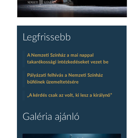
Legfrissebb
A Nemzeti Színház a mai nappal
takarékossági intézkedéseket vezet be
Pályázati felhívás a Nemzeti Színház
büféinek üzemeltetésére
„A kérdés csak az volt, ki lesz a királynő”
Galéria ajánló