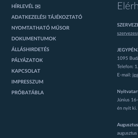
Elér
HÍRLEVÉL ✉️
ADATKEZELÉSI TÁJÉKOZTATÓ
SZERVEZÉ
NYOMTATHATÓ MŰSOR
szervezes
DOKUMENTUMOK
ÁLLÁSHIRDETÉS
JEGYPÉN
1095 Budap
PÁLYÁZATOK
Telefon: 
KAPCSOLAT
E-mail:
je
IMPRESSZUM
Nyitvatar
PRÓBATÁBLA
Június 16-
én nyit ki.
Augusztus
augusztus