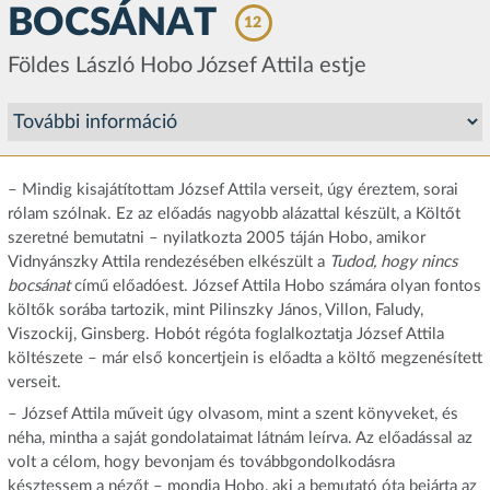
BOCSÁNAT
12
Földes László Hobo József Attila estje
– Mindig kisajátítottam József Attila verseit, úgy éreztem, sorai
rólam szólnak. Ez az előadás nagyobb alázattal készült, a Költőt
szeretné bemutatni – nyilatkozta 2005 táján Hobo, amikor
Vidnyánszky Attila rendezésében elkészült a
Tudod, hogy nincs
bocsánat
című előadóest. József Attila Hobo számára olyan fontos
költők sorába tartozik, mint Pilinszky János, Villon, Faludy,
Viszockij, Ginsberg. Hobót régóta foglalkoztatja József Attila
költészete – már első koncertjein is előadta a költő megzenésített
verseit.
– József Attila műveit úgy olvasom, mint a szent könyveket, és
néha, mintha a saját gondolataimat látnám leírva. Az előadással az
volt a célom, hogy bevonjam és továbbgondolkodásra
késztessem a nézőt – mondja Hobo, aki a bemutató óta bejárta az