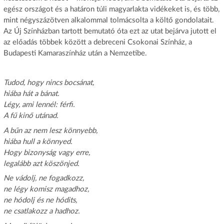
egész országot és a határon túli magyarlakta vidékeket is, és több,
mint négyszázötven alkalommal tolmácsolta a költő gondolatait.
Az Új Színházban tartott bemutató óta ezt az utat bejárva jutott el
az előadás többek között a debreceni Csokonai Színház, a
Budapesti Kamaraszínház után a Nemzetibe.
Tudod, hogy nincs bocsánat,
hiába hát a bánat.
Légy, ami lennél: férfi.
A fű kinő utánad.
A bűn az nem lesz könnyebb,
hiába hull a könnyed.
Hogy bizonyság vagy erre,
legalább azt köszönjed.
Ne vádolj, ne fogadkozz,
ne légy komisz magadhoz,
ne hódolj és ne hódits,
ne csatlakozz a hadhoz.