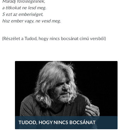
Maradj fölöslegesnek,
a titkokat ne lesd meg.
S ezt az emberiséget,
hisz ember vagy, ne vesd meg.
(Részélet a Tudod, hogy nincs bocsánat című versből)
TUDOD, HOGY NINCS BOCSÁNAT