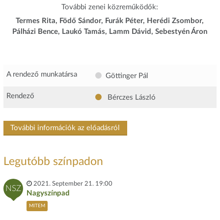
További zenei közreműködők:
Termes Rita, Födő Sándor, Furák Péter, Herédi Zsombor,
Pálházi Bence, Laukó Tamás, Lamm Dávid, Sebestyén Áron
A rendező munkatársa
Göttinger Pál
Rendező
Bérczes László
További információk az előadásról
Legutóbb színpadon
2021. September 21. 19:00
NSZ
Nagyszínpad
MITEM