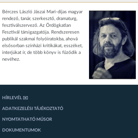
Bérczes László Jászai Mari-díjas magyar
rendező, tanár, szerkesztő, dramaturg,
fesztiválszervező. Az Ördögkatlan
Fesztivál társigazgatója. Rendszeresen
publikál szakmai folyóiratokba, ahová
elsősorban színházi kritikákat, esszéket,
interjúkat ír, de több könyv is fűződik a
nevéhez.
HÍRLEVÉL ✉️
ADATKEZELÉSI TÁJÉKOZTATÓ
NYOMTATHATÓ MŰSOR
DOKUMENTUMOK