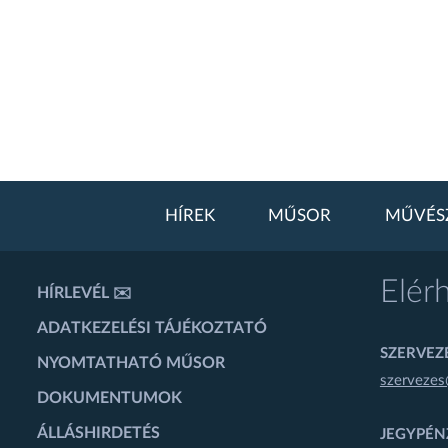
HÍREK
MŰSOR
MŰVÉS
Elér
HÍRLEVÉL ✉️
ADATKEZELÉSI TÁJÉKOZTATÓ
SZERVEZÉ
NYOMTATHATÓ MŰSOR
szervezes
DOKUMENTUMOK
ÁLLÁSHIRDETÉS
JEGYPÉN