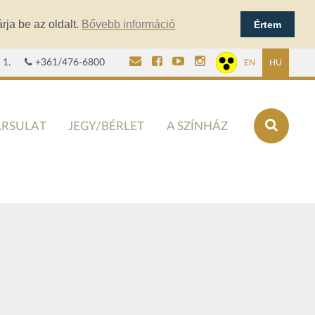
rja be az oldalt.
Bővebb információ
Értem
 1.
+361/476-6800
EN
HU
ÁRSULAT
JEGY/BÉRLET
A SZÍNHÁZ