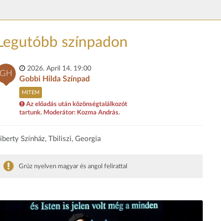
Legutóbb színpadon
2026. April 14. 19:00
GH
Gobbi Hilda Színpad
MITEM
Az előadás után közönségtalálkozót
tartunk. Moderátor: Kozma András.
iberty Színház, Tbiliszi, Georgia
Grúz nyelven magyar és angol felirattal