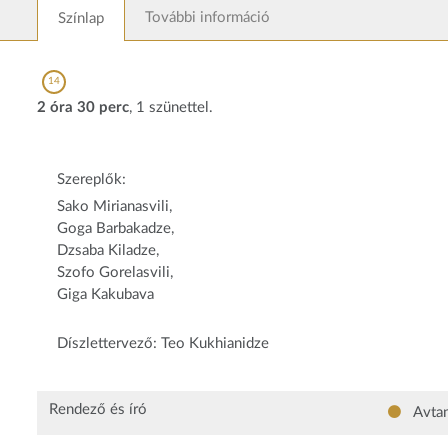
További információ
Színlap
14
2 óra 30 perc
, 1 szünettel.
Szereplők:
Sako Mirianasvili,
Goga Barbakadze,
Dzsaba Kiladze,
Szofo Gorelasvili,
Giga Kakubava
Díszlettervező: Teo Kukhianidze
Rendező és író
Avtan