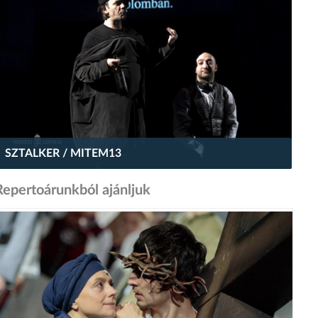
SZTALKER / MITEM13
Repertoárunkból ajánljuk