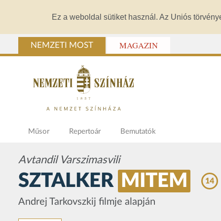
Ez a weboldal sütiket használ. Az Uniós törvény
MAGAZIN
NEMZETI MOST
Műsor
Repertoár
Bemutatók
Avtandil Varszimasvili
SZTALKER
MITEM
14
Andrej Tarkovszkij filmje alapján