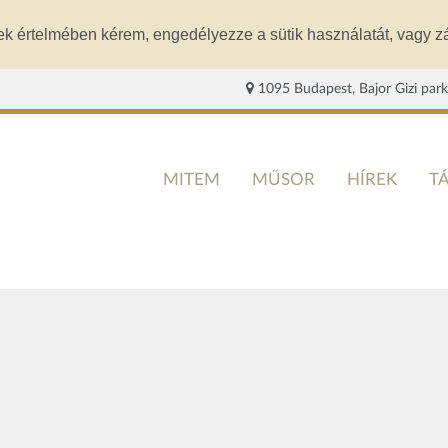
ek értelmében kérem, engedélyezze a sütik használatát, vagy zá
1095 Budapest, Bajor Gizi park
MITEM
MŰSOR
HÍREK
T