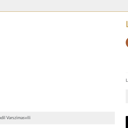
L
dil Varszimasvili