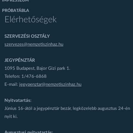
IMPRESSZUM
PRÓBATÁBLA
Elérhetőségek
SZERVEZÉSI OSZTÁLY
szervezes@nemzetiszinhaz.hu
JEGYPÉNZTÁR
1095 Budapest, Bajor Gizi park 1.
Telefon: 1/476-6868
E-mail:
jegypenztar@nemzetiszinhaz.hu
Nyitvatartás:
Június 16-ától a jegypénztár bezár, legközelebb augusztus 24-én
nyit ki.
Augusztusi nyitvatartás: