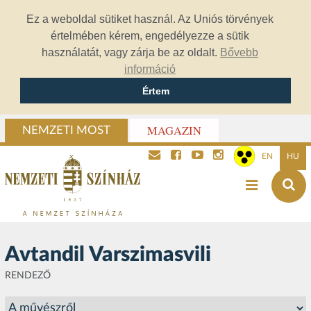
Ez a weboldal sütiket használ. Az Uniós törvények
értelmében kérem, engedélyezze a sütik
használatát, vagy zárja be az oldalt.
Bővebb
információ
Értem
MAGAZIN
NEMZETI MOST
EN
HU
Avtandil Varszimasvili
RENDEZŐ