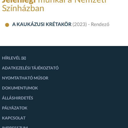
Jelenlegi
munkái a Nemzeti
Színházban
A KAUKÁZUSI KRÉTAKÖR
(2023) - Rendező
HÍRLEVÉL ✉️
ADATKEZELÉSI TÁJÉKOZTATÓ
NYOMTATHATÓ MŰSOR
DOKUMENTUMOK
ÁLLÁSHIRDETÉS
PÁLYÁZATOK
KAPCSOLAT