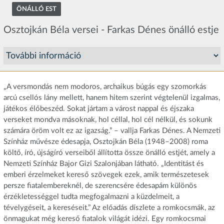
ÖNÁLLÓ EST
Osztojkán Béla versei - Farkas Dénes önálló estje
„A versmondás nem modoros, archaikus búgás egy szomorkás
arcú csellós lány mellett, hanem hitem szerint végtelenül izgalmas,
játékos élőbeszéd. Sokat jártam a várost nappal és éjszaka
verseket mondva másoknak, hol céllal, hol cél nélkül, és sokunk
számára öröm volt ez az igazság.” – vallja Farkas Dénes. A Nemzeti
Színház művésze édesapja, Osztojkán Béla (1948–2008) roma
költő, író, újságíró verseiből állította össze önálló estjét, amely a
Nemzeti Színház Bajor Gizi Szalonjában látható. „Identitást és
emberi érzelmeket kereső szövegek ezek, amik természetesek
persze fiatalembereknél, de szerencsére édesapám különös
érzékletességgel tudta megfogalmazni a küzdelmeit, a
tévelygéseit, a kereséseit.” Az előadás díszlete a romkocsmák, az
önmagukat még kereső fiatalok világát idézi. Egy romkocsmai