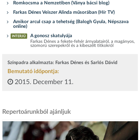
Romkocsma a Nemzetiben (Ványa bácsi blog)
Farkas Dénes Veiszer Alinda műsorában (Hír TV)
Amikor arcul csap a tehetség (Balogh Gyula, Népszava
online)
A gonosz skatulyája
INTERJÚ
Farkas Dénes a fekete-fehér árnyalatairól, a magányos,
szomorú szerepekről és a kibeszélt titkokról
Színpadra alkalmazta: Farkas Dénes és Sarlós Dávid
Bemutató időpontja:
2015. December 11.
Repertoárunkból ajánljuk