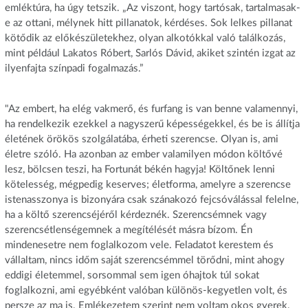
emléktúra, ha úgy tetszik. „Az viszont, hogy tartósak, tartalmasak-
e az ottani, mélynek hitt pillanatok, kérdéses. Sok lelkes pillanat
kötődik az előkészületekhez, olyan alkotókkal való találkozás,
mint például Lakatos Róbert, Sarlós Dávid, akiket szintén izgat az
ilyenfajta színpadi fogalmazás.”
"Az embert, ha elég vakmerő, és furfang is van benne valamennyi,
ha rendelkezik ezekkel a nagyszerű képességekkel, és be is állítja
életének örökös szolgálatába, érheti szerencse. Olyan is, ami
életre szóló. Ha azonban az ember valamilyen módon költővé
lesz, bölcsen teszi, ha Fortunát békén hagyja! Költőnek lenni
kötelesség, mégpedig keserves; életforma, amelyre a szerencse
istenasszonya is bizonyára csak szánakozó fejcsóválással felelne,
ha a költő szerencséjéről kérdeznék. Szerencsémnek vagy
szerencsétlenségemnek a megítélését másra bízom. Én
mindenesetre nem foglalkozom vele. Feladatot kerestem és
vállaltam, nincs időm saját szerencsémmel törődni, mint ahogy
eddigi életemmel, sorsommal sem igen óhajtok túl sokat
foglalkozni, ami egyébként valóban különös-kegyetlen volt, és
persze az ma is. Emlékezetem szerint nem voltam okos gyerek.