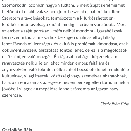
Szomorkodni azonban nagyon tudtam. S mert (saját sérelmeimet
illetően) okosabb válasz nem jutott eszembe, hát írni kezdtem.
Szeretem a távolságokat, természetem a kifürkészhetetlen-
kifürkészhető távolságok iránt mindig is erősen vonzódott. Mert
az ember a saját portáján - tréfa nélkül mondom - igazából csak
tenni-venni tud, ami - valljuk be - igen unalmas elfoglaltság
lehet.Társadalmi igazságok és aktuális problémák kimondása, ezek
dokumentumszerű ábrázolása fontos lehet, de ez is a megoldások
első szintjén való mozgás. Én tágasabb világot képzelek, ahol
rangvesztés nélkül jelen lehet minden ember, fajtájára és
anyanyelvére való tekintet nélkül, ahol becsülete lehet mindenféle
kultúrának, világlátásnak, közösségi vagy személyes akaratoknak,
ha azok nem akarnak az egyetemes emberiség ellen törni. Ennek a
jövőbeli világnak a megélése lenne számomra az igazán nagy
szerencse."
Osztojkán Béla
Osztojkán Béla