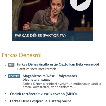
FARKAS DÉNES (FAKTOR TV)
Farkas Dénesről
Farkas Dénes önálló estje Osztojkán Béla verseiből
HÍR
Hazát és szerelmet keresek
Magabiztos művész – folyamatos
PORTRÉ
bizonytalansággal
Farkas Dénes a színházi nyelvről, a műhelymunkáról, a
prózai költészetről, az önbizalomról…
Őseink történeteit visszük tovább (MNO)
Farkas Dénes estjéről a Tiszatáj online