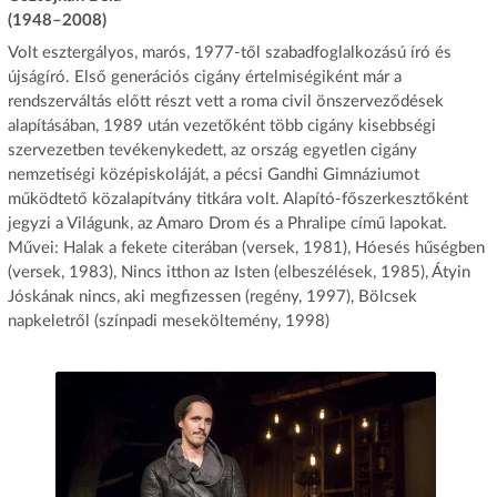
(1948–2008)
Volt esztergályos, marós, 1977-től szabadfoglalkozású író és
újságíró. Első generációs cigány értelmiségiként már a
rendszerváltás előtt részt vett a roma civil önszerveződések
alapításában, 1989 után vezetőként több cigány kisebbségi
szervezetben tevékenykedett, az ország egyetlen cigány
nemzetiségi középiskoláját, a pécsi Gandhi Gimnáziumot
működtető közalapítvány titkára volt. Alapító-főszerkesztőként
jegyzi a Világunk, az Amaro Drom és a Phralipe című lapokat.
Művei: Halak a fekete citerában (versek, 1981), Hóesés hűségben
(versek, 1983), Nincs itthon az Isten (elbeszélések, 1985), Átyin
Jóskának nincs, aki megfizessen (regény, 1997), Bölcsek
napkeletről (színpadi meseköltemény, 1998)