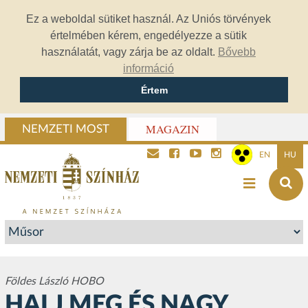
Ez a weboldal sütiket használ. Az Uniós törvények
értelmében kérem, engedélyezze a sütik
használatát, vagy zárja be az oldalt.
Bővebb
információ
Értem
MAGAZIN
NEMZETI MOST
EN
HU
Földes László HOBO
HALJ MEG ÉS NAGY