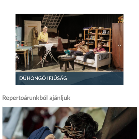
DÜHÖNGŐ IFJÚSÁG
Repertoárunkból ajánljuk