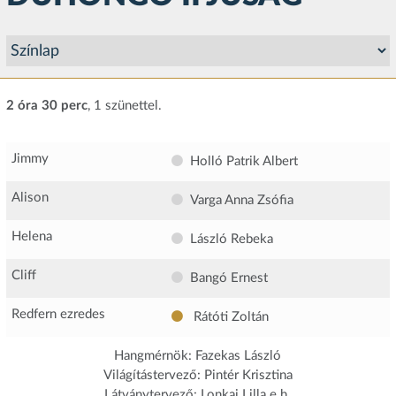
2 óra 30 perc
, 1 szünettel.
Jimmy
Holló Patrik Albert
Alison
Varga Anna Zsófia
Helena
László Rebeka
Cliff
Bangó Ernest
Redfern ezredes
Rátóti Zoltán
Hangmérnök: Fazekas László
Világítástervező: Pintér Krisztina
Látványtervező: Lonkai Lilla e.h.