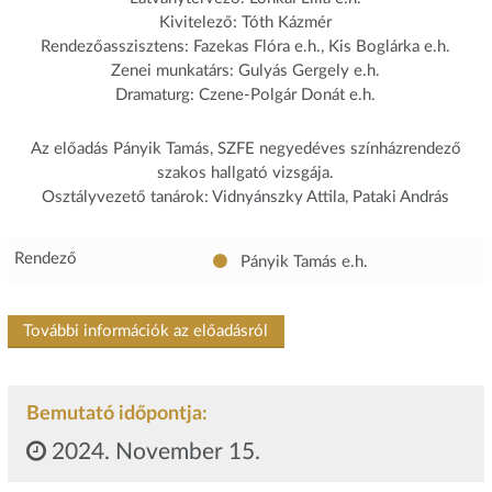
Kivitelező: Tóth Kázmér
Rendezőasszisztens: Fazekas Flóra e.h., Kis Boglárka e.h.
Zenei munkatárs: Gulyás Gergely e.h.
Dramaturg: Czene-Polgár Donát e.h.
Az előadás Pányik Tamás, SZFE negyedéves színházrendező
szakos hallgató vizsgája.
Osztályvezető tanárok: Vidnyánszky Attila, Pataki András
Rendező
Pányik Tamás
e.h.
További információk az előadásról
Bemutató időpontja:
2024. November 15.