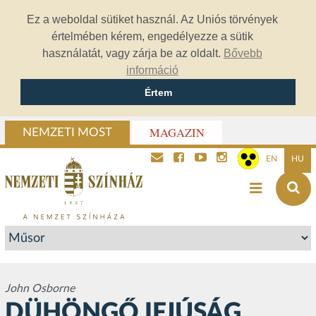
Ez a weboldal sütiket használ. Az Uniós törvények
értelmében kérem, engedélyezze a sütik
használatát, vagy zárja be az oldalt.
Bővebb
információ
Értem
MAGAZIN
NEMZETI MOST
EN
HU
John Osborne
DÜHÖNGŐ IFJÚSÁG