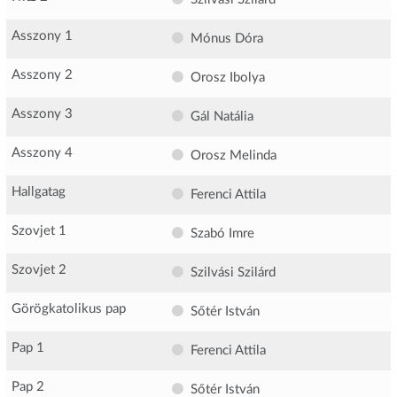
Asszony 1
Mónus Dóra
Asszony 2
Orosz Ibolya
Asszony 3
Gál Natália
Asszony 4
Orosz Melinda
Hallgatag
Ferenci Attila
Szovjet 1
Szabó Imre
Szovjet 2
Szilvási Szilárd
Görögkatolikus pap
Sőtér István
Pap 1
Ferenci Attila
Pap 2
Sőtér István