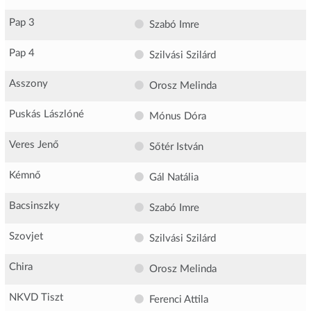
Pap 3
Szabó Imre
Pap 4
Szilvási Szilárd
Asszony
Orosz Melinda
Puskás Lászlóné
Mónus Dóra
Veres Jenő
Sőtér István
Kémnő
Gál Natália
Bacsinszky
Szabó Imre
Szovjet
Szilvási Szilárd
Chira
Orosz Melinda
NKVD Tiszt
Ferenci Attila