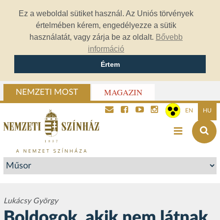
Ez a weboldal sütiket használ. Az Uniós törvények
értelmében kérem, engedélyezze a sütik
használatát, vagy zárja be az oldalt.
Bővebb
információ
Értem
MAGAZIN
NEMZETI MOST
EN
HU
Lukácsy György
Boldogok, akik nem látnak