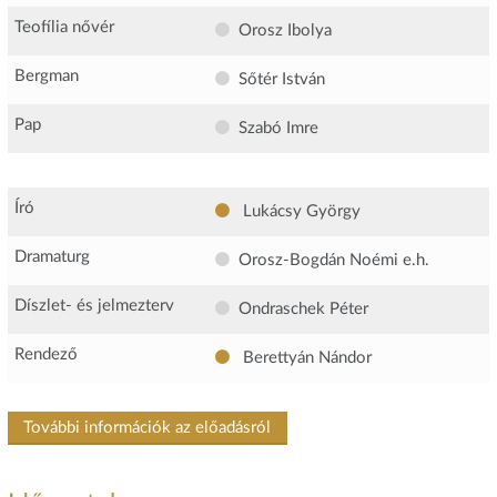
Teofília nővér
Orosz Ibolya
Bergman
Sőtér István
Pap
Szabó Imre
Író
Lukácsy György
Dramaturg
Orosz-Bogdán Noémi
e.h.
Díszlet- és jelmezterv
Ondraschek Péter
Rendező
Berettyán Nándor
További információk az előadásról