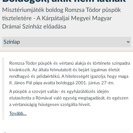
Misztériumjáték boldog Romzsa Tódor püspök
tiszteletére - A Kárpátaljai Megyei Magyar
Drámai Színház előadása
Romzsa Tódor püspök és vértanú alakja és története színpadra
kívánkozik. Az általa felmutatott és bejárt izgalmas életút
rendhagyó és példaértékű. A hitelességét igazolja, hogy maga
II. János Pál pápa avatta boldoggá 2001. június 27-én.
A püspök a szovjet vallás- és egyházüldözés idején
elutasította a Rómával való egység megtagadását, és egészen
a vértanúságig hűségesen szolgálta híveit.
Tovább...