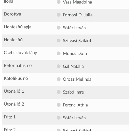
Ilona
Vass Magdolna
Dorottya
Fornosi D. Júlia
Hentesfiú apja
Sőtér István
Hentesfiú
Szilvási Szilárd
Csehszlovák lány
Mónus Dóra
Református nő
Gál Natália
Katolikus nő
Orosz Melinda
Útonálló 1
Szabó Imre
Útonálló 2
Ferenci Attila
Fritz 1
Sőtér István
Fritz 2
Szilvási Szilárd