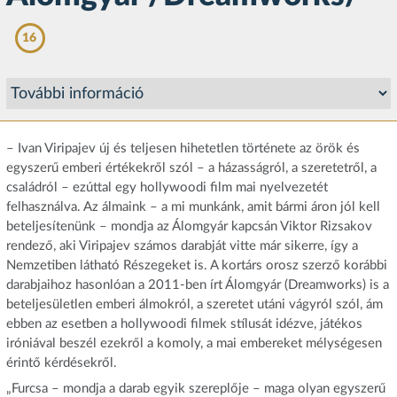
16
– Ivan Viripajev új és teljesen hihetetlen története az örök és
egyszerű emberi értékekről szól – a házasságról, a szeretetről, a
családról – ezúttal egy hollywoodi film mai nyelvezetét
felhasználva. Az álmaink – a mi munkánk, amit bármi áron jól kell
beteljesítenünk – mondja az Álomgyár kapcsán Viktor Rizsakov
rendező, aki Viripajev számos darabját vitte már sikerre, így a
Nemzetiben látható Részegeket is. A kortárs orosz szerző korábbi
darabjaihoz hasonlóan a 2011-ben írt Álomgyár (Dreamworks) is a
beteljesületlen emberi álmokról, a szeretet utáni vágyról szól, ám
ebben az esetben a hollywoodi filmek stílusát idézve, játékos
iróniával beszél ezekről a komoly, a mai embereket mélységesen
érintő kérdésekről.
„Furcsa – mondja a darab egyik szereplője – maga olyan egyszerű