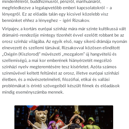
mindenféléről, buddhizmusról, pénzről, marihuánáról,
megfeledkezve a legalapvetőbb emberi kapcsolatokról – a
lényegről. Ez az előadás talán egy kicsivel közelebb visz
bennünket ehhez a lényeghez – ígéri Rizsakov.
Viripajev, a kortárs európai színház mára már szinte kultikussá vált
drámaíró-rendezője mintegy tizenhét évvel ezelőtt robbant be az
orosz színház világába. Az egyik első, nagy sikerű drámája nyomán
elnevezett és szellemi társával, Rizsakovval közösen elindított
„Oxigén (Kiszlorod)” művészeti „mozgalom” új hangvételű és
szellemiségű, a mai kor emberének hiányérzetét megcélzó
színházi nyelv megteremtésére tesz kísérletet. Azóta számos
színművével keltett feltűnést az orosz, illetve európai színházi
életben, és a művészetelméleti, filozófiai, etikai és vallási
problémákat is érintő szövegeiből készült filmek és előadások
mindig eseményszámba mennek.