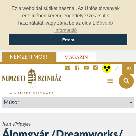
Ez a weboldal sütiket használ. Az Uniós törvények
értelmében kérem, engedélyezze a sütik
használatát, vagy zárja be az oldalt.
Bővebb
információ
Értem
MAGAZIN
NEMZETI MOST
EN
HU
Ivan Viripajev
Álomgyár /Dreamworks/