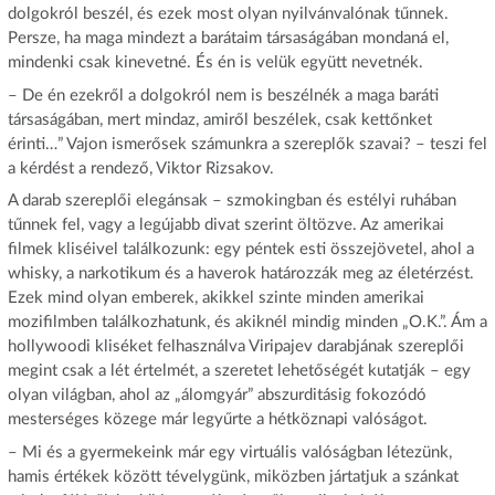
dolgokról beszél, és ezek most olyan nyilvánvalónak tűnnek.
Persze, ha maga mindezt a barátaim társaságában mondaná el,
mindenki csak kinevetné. És én is velük együtt nevetnék.
– De én ezekről a dolgokról nem is beszélnék a maga baráti
társaságában, mert mindaz, amiről beszélek, csak kettőnket
érinti…” Vajon ismerősek számunkra a szereplők szavai? – teszi fel
a kérdést a rendező, Viktor Rizsakov.
A darab szereplői elegánsak – szmokingban és estélyi ruhában
tűnnek fel, vagy a legújabb divat szerint öltözve. Az amerikai
filmek kliséivel találkozunk: egy péntek esti összejövetel, ahol a
whisky, a narkotikum és a haverok határozzák meg az életérzést.
Ezek mind olyan emberek, akikkel szinte minden amerikai
mozifilmben találkozhatunk, és akiknél mindig minden „O.K.”. Ám a
hollywoodi kliséket felhasználva Viripajev darabjának szereplői
megint csak a lét értelmét, a szeretet lehetőségét kutatják – egy
olyan világban, ahol az „álomgyár” abszurditásig fokozódó
mesterséges közege már legyűrte a hétköznapi valóságot.
– Mi és a gyermekeink már egy virtuális valóságban létezünk,
hamis értékek között tévelygünk, miközben jártatjuk a szánkat