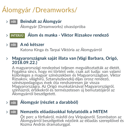
Álomgyár /Dreamworks/
Beindult az Álomgyár
HÍR
Álomgyár (Dreamworks) olvasópróba
Álom és munka - Viktor Rizsakov rendező
INTERJÚ
A nő kétszer
HÍR
Katona Kinga és Tarpai Viktória az Álomgyárról
Magyarországnak saját illata van (Vági Barbara, Origó,
2018.09.22.)
A magyarországi rendezései teljesen megváltoztatták az életét.
Fogalma sincs, hogy mi történt vele, csak azt tudja: van valami
különleges a magyar színészekben és Magyarországban. Viktor
Rizsakov, világhírű, Sztanyiszlavszkij-díjas orosz rendező,
színészpedagógus évek óta rendszeresen jár vissza
Magyarországra. Az Origó munkatársával Magyarországról,
színházról, értékekről és természetesen új bemutatójáról az
Álomgyárról beszélgetett.
Álomgyár (részlet a darabból)
HÍR
Nemzetis előadásokkal folytatódik a MITEM
HÍR
Öt perc a férfiakról, másfél óra Viripajevről. Szombaton az
Álomgyárról beszélgettek nézőink az előadás szereplőivel és
Kozma András dramaturggal.