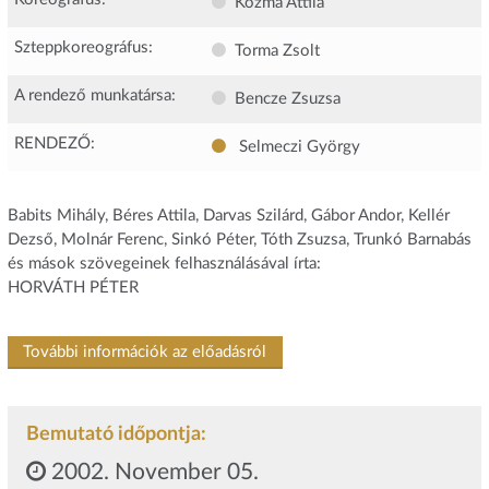
Kozma Attila
Szteppkoreográfus:
Torma Zsolt
A rendező munkatársa:
Bencze Zsuzsa
RENDEZŐ:
Selmeczi György
Babits Mihály, Béres Attila, Darvas Szilárd, Gábor Andor, Kellér
Dezső, Molnár Ferenc, Sinkó Péter, Tóth Zsuzsa, Trunkó Barnabás
és mások szövegeinek felhasználásával írta:
HORVÁTH PÉTER
További információk az előadásról
Bemutató időpontja:
2002. November 05.