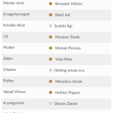
Mester Jenő
Benedek Miklós
A nagyhercegnő
Básti Juli
Kristály Alice
Szalóki Ági
Lili
Murányi Tünde
Mutter
Molnár Piroska
Ádám
Vida Péter
Charme
Hirtling István
m.v.
Pulher
Mészáros István
Váradi Vilmos
Hollósi Frigyes
A zongorista
Dinyés Dániel