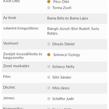
A két Ottó
Pécz Ottó
Torma Zsolt
Az ikrek
Barna Béla és Barna Lajos
valamint kisegyüttese:
Balogh József, Bíró Rudolf, Soós
Balázs.
Vezényel:
Dinyés Dániel
Zenéjét összeállította és
Selmeczi György
hangszerelte:
Zenei munkatárs
Szilassy Nelly
Film:
Silló Sándor
Díszlet:
Mira János
Jelmez:
Schäffer Judit
Koreográfus: