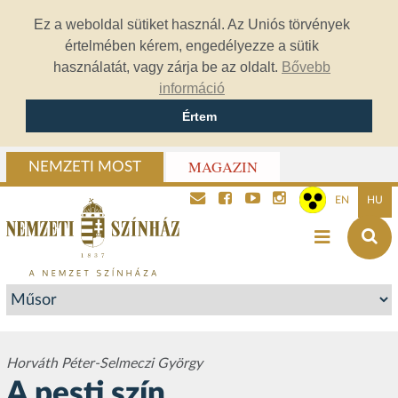
Ez a weboldal sütiket használ. Az Uniós törvények
értelmében kérem, engedélyezze a sütik
használatát, vagy zárja be az oldalt.
Bővebb
információ
Értem
MAGAZIN
NEMZETI MOST
EN
HU
Horváth Péter-Selmeczi György
A pesti szín