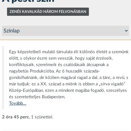
ZENÉS KAVALKÁD HÁROM FELVONÁSBAN
Egy képzeletbeli mulató társulata éli különös életét a szemünk
előtt, s olykor észre sem vesszük, hogy saját érzéseik,
konfliktusaik, szerelmeik és csalódásaik átcsapnak a
nagybetűs Produkcióba. Az ő huszadik százada-
gondolhatnánk, de közben magával ragad a dal, a tánc, a revü, s
már tudjuk: ez a XX. század a miénk is ebben a „sírva vigadó”
Közép-Európában, ezen a mindent magába fogadó, szeszélyes
és szeretetteljes Budapesten.
Tovább...
2 óra 45 perc
, 1 szünettel.