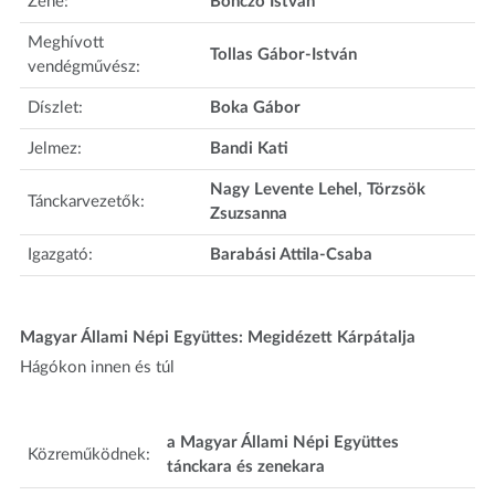
Zene:
Bonczó István
Meghívott
Tollas Gábor-István
vendégművész:
Díszlet:
Boka Gábor
Jelmez:
Bandi Kati
Nagy Levente Lehel, Törzsök
Tánckarvezetők:
Zsuzsanna
Igazgató:
Barabási Attila-Csaba
Magyar Állami Népi Együttes: Megidézett Kárpátalja
Hágókon innen és túl
a Magyar Állami Népi Együttes
Közreműködnek:
tánckara és zenekara