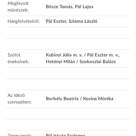
Meghívott
Bősze Tamás, Pál Lajos
művészek:
Hangfelvételről:
Pál Eszter, Szlama László
Szólót
Kubinyi Júlia m. v. / Pál Eszter m. v.,
énekelnek:
Hetényi Milán / Szoboszlai Balázs
Az Idéző
Borbély Beatrix / Kosina Mónika
szerepében:
Zeneszerző:
Pál István Szalonna