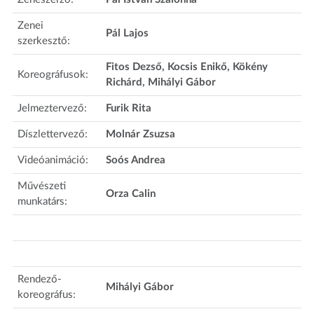
Zenei
Pál Lajos
szerkesztő:
Fitos Dezső, Kocsis Enikő, Kökény
Koreográfusok:
Richárd, Mihályi Gábor
Jelmeztervező:
Furik Rita
Díszlettervező:
Molnár Zsuzsa
Videóanimáció:
Soós Andrea
Művészeti
Orza Calin
munkatárs:
Rendező-
Mihályi Gábor
koreográfus: