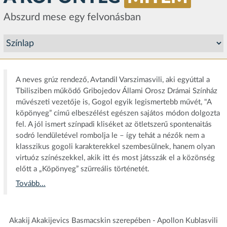
Abszurd mese egy felvonásban
A neves grúz rendező, Avtandil Varszimasvili, aki egyúttal a
Tbilisziben működő Gribojedov Állami Orosz Drámai Színház
művészeti vezetője is, Gogol egyik legismertebb művét, "A
köpönyeg” című elbeszélést egészen sajátos módon dolgozta
fel. A jól ismert színpadi kliséket az ötletszerű spontenaitás
sodró lendületével rombolja le – így tehát a nézők nem a
klasszikus gogoli karakterekkel szembesülnek, hanem olyan
virtuóz színészekkel, akik itt és most játsszák el a közönség
előtt a „Köpönyeg” szürreális történetét.
Tovább...
Akakij Akakijevics Basmacskin szerepében - Apollon Kublasvili