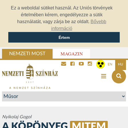
Ez a weboldal sütiket használ. Az Uniós törvények
értelmében kérem, engedélyezze a sütik
használatát, vagy zárja be az oldalt.
Bővebb
információ
Értem
MAGAZIN
NEMZETI MOST
EN
HU
Nyikolaj Gogol
A KÖPÖNYEG
MITEM