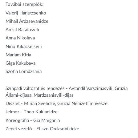
További szereplők:
Valerij Harjutcsenko
Mihail Ardzsevanidze
Arcsil Baratasvili
Anna Nikolava
Nino Kikacseisvili
Mariam Kitia
Giga Kakubava
Szofia Lomdzsaria
Színpadi változat és rendezés - Avtandil Varszimasvili, Grúzia
Állami-díjasa, Mardzsanisvili-díjas
Díszlet - Mirian Svelidze, Grúzia Nemzeti művésze.
Jelmez - Theo Kukianidze
Koreográfia - Gia Margania
Zenei vezető - Eliszo Ordzsonikidze