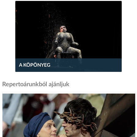
A KÖPÖNYEG
Repertoárunkból ajánljuk