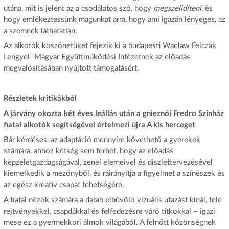
utána, mit is jelent az a csodálatos szó, hogy
megszelidíteni
, és
hogy emlékeztessünk magunkat arra, hogy ami igazán lényeges, az
a szemnek láthatatlan.
Az alkotók köszönetüket fejezik ki a budapesti Wacław Felczak
Lengyel–Magyar Együttműködési Intézetnek az előadás
megvalósításában nyújtott támogatásért.
Részletek kritikákból
A járvány okozta két éves leállás után a gnieznói Fredro Színház
fiatal alkotók segítségével értelmezi újra A kis herceget
Bár kérdéses, az adaptáció mennyire követhető a gyerekek
számára, ahhoz kétség sem férhet, hogy az előadás
képzeletgazdagságával, zenei elemeivel és díszlettervezésével
kiemelkedik a mezőnyből, és ráirányítja a figyelmet a színészek és
az egész kreatív csapat tehetségére.
A fiatal nézők számára a darab elbűvölő vizuális utazást kínál, tele
rejtvényekkel, csapdákkal és felfedezésre váró titkokkal – igazi
mese ez a gyermekkori álmok világából. A felnőtt közönségnek