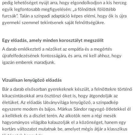
pedig lehetőséget nyújt arra, hogy elgondolkodjon a kis herceg
egyik legfontosabb megfigyelésén: „a fölnőttek fölöttébb
furcsák”. Talán a színpadi adaptáció képes elérni, hogy ők is újra
gyermeki szemmel tekintsenek saját felnőttségükre.
Egy előadás, amely minden korosztályt megszólít
A darab emlékezteti a nézőket az empátia és a megértés
újrafelfedezésének fontosságára, és arra, mi kell ahhoz, hogy
igazán emberek maradjunk.
Vizuálisan lenyűgöző előadás
Bár a darab elsősorban gyerekeknek készült, a felnőttekre történő
kikacsintásokkal arra ösztönzi őket is, hogy átgondolják az
életüket. Az előadás látványvilága lenyűgöző, a színpadkép
egyszerre modern és bájos. Márkus Sándor ragyogó ötletekkel él
a kellékek és a díszlet terén. Az alkotók nem a régi mesék
hagyományos világába kalauzolják el a közönséget, hanem egy
kortárs változatot mutatnak be, amelyet mégis átjár a klasszikus