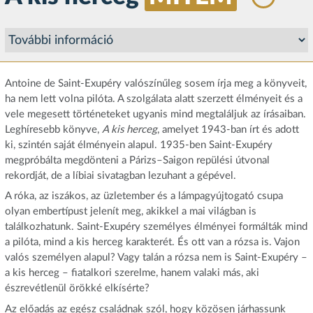
Antoine de Saint-Exupéry valószínűleg sosem írja meg a könyveit,
ha nem lett volna pilóta. A szolgálata alatt szerzett élményeit és a
vele megesett történeteket ugyanis mind megtaláljuk az írásaiban.
Leghíresebb könyve,
A kis herceg
, amelyet 1943-ban írt és adott
ki, szintén saját élményein alapul. 1935-ben Saint-Exupéry
megpróbálta megdönteni a Párizs–Saigon repülési útvonal
rekordját, de a líbiai sivatagban lezuhant a gépével.
A róka, az iszákos, az üzletember és a lámpagyújtogató csupa
olyan embertípust jelenít meg, akikkel a mai világban is
találkozhatunk. Saint-Exupéry személyes élményei formálták mind
a pilóta, mind a kis herceg karakterét. És ott van a rózsa is. Vajon
valós személyen alapul? Vagy talán a rózsa nem is Saint-Exupéry –
a kis herceg – fiatalkori szerelme, hanem valaki más, aki
észrevétlenül örökké elkísérte?
Az előadás az egész családnak szól, hogy közösen járhassunk