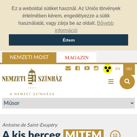
Ez a weboldal sütiket használ. Az Uniós törvények
értelmében kérem, engedélyezze a sütik
használatát, vagy zárja be az oldalt.
Bővebb
információ
Értem
MAGAZIN
NEMZETI MOST
EN
HU
Antoine de Saint-Exupéry
A kis herceg
MITEM
12