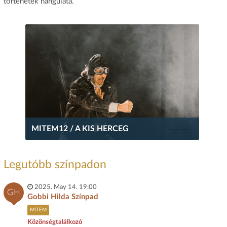
történetek hangulata.
MITEM12 / A KIS HERCEG
Legutóbb színpadon
2025. May 14. 19:00
GH
Gobbi Hilda Színpad
MITEM
Közönségtalálkozó