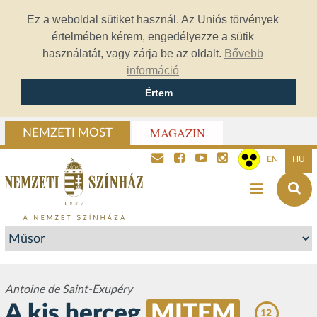
Ez a weboldal sütiket használ. Az Uniós törvények
értelmében kérem, engedélyezze a sütik
használatát, vagy zárja be az oldalt.
Bővebb
információ
Értem
MAGAZIN
NEMZETI MOST
EN
HU
Antoine de Saint-Exupéry
A kis herceg
MITEM
12