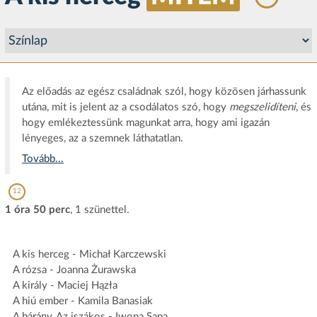
Az előadás az egész családnak szól, hogy közösen járhassunk
utána, mit is jelent az a csodálatos szó, hogy
megszelidíteni
, és
hogy emlékeztessünk magunkat arra, hogy ami igazán
lényeges, az a szemnek láthatatlan.
Tovább...
12
1 óra 50 perc
, 1 szünettel.
A kis herceg - Michał Karczewski
A rózsa - Joanna Żurawska
A király - Maciej Hązła
A hiú ember - Kamila Banasiak
A bárány, Az iszákos - Iwona Sapa