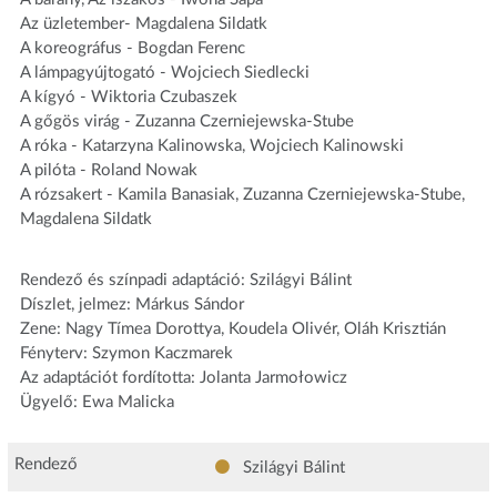
Az üzletember- Magdalena Sildatk
A koreográfus - Bogdan Ferenc
A lámpagyújtogató - Wojciech Siedlecki
A kígyó - Wiktoria Czubaszek
A gőgös virág - Zuzanna Czerniejewska-Stube
A róka - Katarzyna Kalinowska, Wojciech Kalinowski
A pilóta - Roland Nowak
A rózsakert - Kamila Banasiak, Zuzanna Czerniejewska-Stube,
Magdalena Sildatk
Rendező és színpadi adaptáció: Szilágyi Bálint
Díszlet, jelmez: Márkus Sándor
Zene: Nagy Tímea Dorottya, Koudela Olivér, Oláh Krisztián
Fényterv: Szymon Kaczmarek
Az adaptációt fordította: Jolanta Jarmołowicz
Ügyelő: Ewa Malicka
Rendező
Szilágyi Bálint