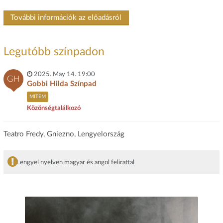
További információk az előadásról
Legutóbb színpadon
2025. May 14. 19:00
GH
Gobbi Hilda Színpad
MITEM
Közönségtalálkozó
Teatro Fredy, Gniezno, Lengyelország
Lengyel nyelven magyar és angol felirattal