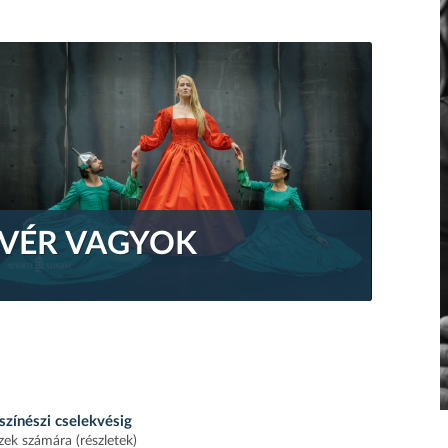
VÉR VAGYOK
színészi cselekvésig
ek számára (részletek)