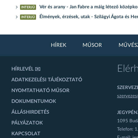
Vér és arany - Jan Fabre a máig létező középkor
INTERJÚ
Élmények, érzések, utak - Szilágyi Ágota és He
INTERJÚ
HÍREK
MŰSOR
MŰVÉS
Elér
HÍRLEVÉL ✉️
ADATKEZELÉSI TÁJÉKOZTATÓ
SZERVEZÉ
NYOMTATHATÓ MŰSOR
szervezes
DOKUMENTUMOK
ÁLLÁSHIRDETÉS
JEGYPÉN
1095 Budap
PÁLYÁZATOK
Telefon: 
KAPCSOLAT
E-mail:
je