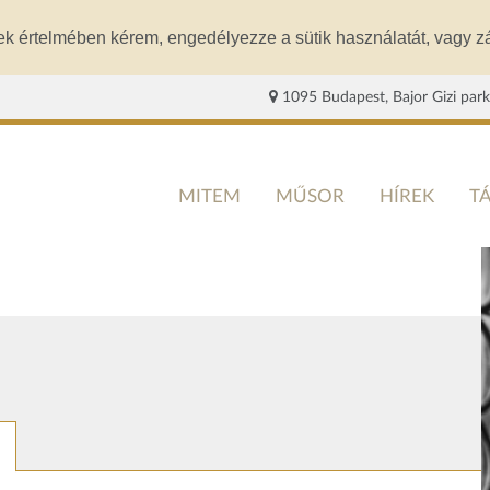
ek értelmében kérem, engedélyezze a sütik használatát, vagy zá
1095 Budapest, Bajor Gizi park
MITEM
MŰSOR
HÍREK
T