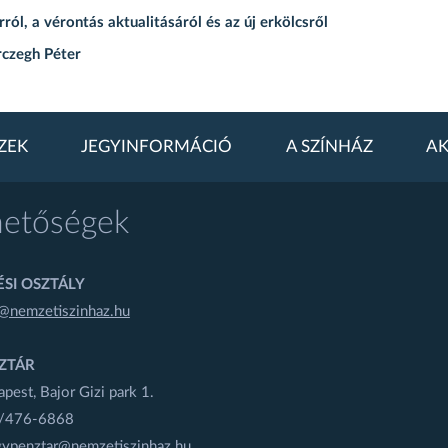
ról, a vérontás aktualitásáról és az új erkölcsről
rczegh Péter
ZEK
JEGYINFORMÁCIÓ
A SZÍNHÁZ
AK
hetőségek
SI OSZTÁLY
@nemzetiszinhaz.hu
ZTÁR
est, Bajor Gizi park 1.
1/476-6868
gypenztar@nemzetiszinhaz.hu