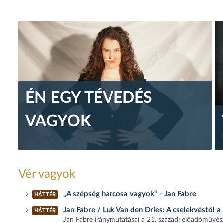
ÉN EGY TÉVEDÉS
VAGYOK
Vér vagyok
„A szépség harcosa vagyok“ - Jan Fabre
HÁTTÉR
Jan Fabre / Luk Van den Dries: A cselekvéstől a 
HÁTTÉR
Jan Fabre iránymutatásai a 21. századi előadóművész