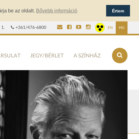
rja be az oldalt.
Bővebb információ
Értem
 1.
+361/476-6800
EN
HU
ÁRSULAT
JEGY/BÉRLET
A SZÍNHÁZ